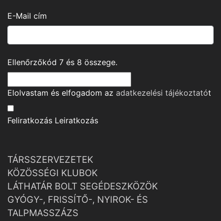
E-Mail cím
Ellenőrzőkód
7
és
8
összege.
Elolvastam és elfogadom az
adatkezelési tájékoztató
t
Feliratkozás
Leiratkozás
TÁRSSZERVEZETEK
KÖZÖSSÉGI KLUBOK
LÁTHATÁR BOLT SEGÉDESZKÖZÖK
GYÓGY-, FRISSÍTŐ-, NYIROK- ÉS
TALPMASSZÁZS