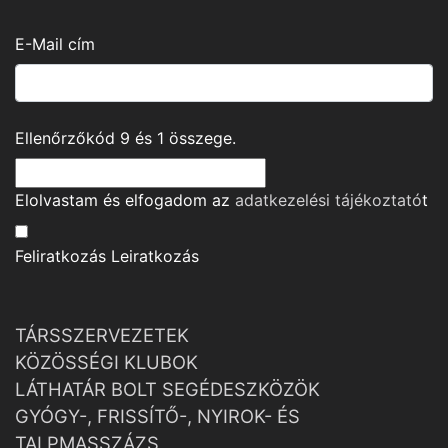
E-Mail cím
Ellenőrzőkód
9
és
1
összege.
Elolvastam és elfogadom az
adatkezelési tájékoztató
t
Feliratkozás
Leiratkozás
TÁRSSZERVEZETEK
KÖZÖSSÉGI KLUBOK
LÁTHATÁR BOLT SEGÉDESZKÖZÖK
GYÓGY-, FRISSÍTŐ-, NYIROK- ÉS
TALPMASSZÁZS