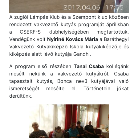
A zuglói Lámpás Klub és a Szempont klub közösen
rendezett vakvezető kutyás programját áprilisban
a CSERF-S klubhelyiségében megtartottuk.
Vendégünk volt
Nyíriné Kovács Mária
a Baráthegyi
Vakvezető Kutyakiképző Iskola kutyakiképzője és
kiképzés alatt lévő kutyája Gandhi.
A program első részében
Tanai Csaba
kollégánk
mesélt nekünk a vakvezető kutyákról. Csaba
tapasztalt kutyás, Bonca nevű kutyájával való
ismeretségét mesélte el. Történetein jókat
derültünk.