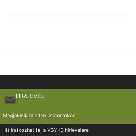
HÍRLEVÉL
Megjelenik minden csütörtökön
Itt iratkozhat fel a VGYKE hírlevelére