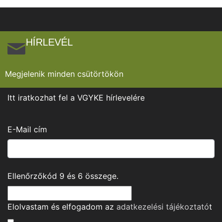
HÍRLEVÉL
Megjelenik minden csütörtökön
Itt iratkozhat fel a VGYKE hírlevelére
E-Mail cím
Ellenőrzőkód
9
és
6
összege.
Elolvastam és elfogadom az
adatkezelési tájékoztató
t