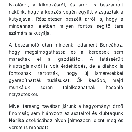
Iskoláról, a kiképzésről, és arról is beszámolt
nekünk, hogy a képzés végén együtt vizsgáztak a
kutyájával. Részletesen beszélt arról is, hogy a
mindennapi életben milyen fontos segítő társ
számára a kutyája.
A beszámoló után mindenki odament Boncához,
hogy megsimogathassa és a kérdések sem
maradtak el a gazdájától. A látássérült
klubtagjainktól is volt érdeklődés, de a diákok is
fontosnak tartották, hogy új ismeretekkel
gyarapíthatták tudásukat. Ők később, majd
munkájuk során találkozhatnak hasonló
helyzetekkel.
Mivel farsang havában járunk a hagyományt őrző
finomság sem hiányzott az asztalról és klubtagunk
Nórika
szokásához híven jelmezben jelent meg és
verset is mondott.