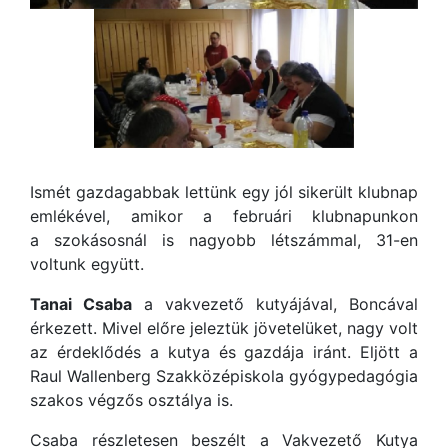
Ismét gazdagabbak lettünk egy jól sikerült klubnap
emlékével, amikor a februári klubnapunkon
a szokásosnál is nagyobb létszámmal, 31-en
voltunk együtt.
Tanai Csaba
a vakvezető kutyájával, Boncával
érkezett. Mivel előre jeleztük jövetelüket, nagy volt
az érdeklődés a kutya és gazdája iránt. Eljött a
Raul Wallenberg Szakközépiskola gyógypedagógia
szakos végzős osztálya is.
Csaba részletesen beszélt a Vakvezető Kutya