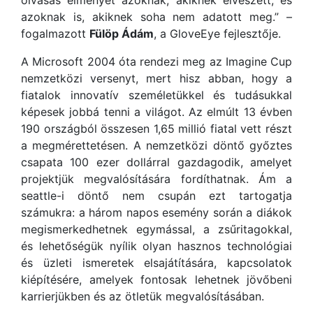
azoknak is, akiknek soha nem adatott meg.” –
fogalmazott
Fülöp Ádám
, a GloveEye fejlesztője.
A Microsoft 2004 óta rendezi meg az Imagine Cup
nemzetközi versenyt, mert hisz abban, hogy a
fiatalok innovatív személetükkel és tudásukkal
képesek jobbá tenni a világot. Az elmúlt 13 évben
190 országból összesen 1,65 millió fiatal vett részt
a megmérettetésen. A nemzetközi döntő győztes
csapata 100 ezer dollárral gazdagodik, amelyet
projektjük megvalósítására fordíthatnak. Ám a
seattle-i döntő nem csupán ezt tartogatja
számukra: a három napos esemény során a diákok
megismerkedhetnek egymással, a zsűritagokkal,
és lehetőségük nyílik olyan hasznos technológiai
és üzleti ismeretek elsajátítására, kapcsolatok
kiépítésére, amelyek fontosak lehetnek jövőbeni
karrierjükben és az ötletük megvalósításában.