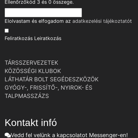
Ellenőrzőkód
3
és
0
összege.
Elolvastam és elfogadom az
adatkezelési tájékoztató
t
Feliratkozás
Leiratkozás
TÁRSSZERVEZETEK
KÖZÖSSÉGI KLUBOK
LÁTHATÁR BOLT SEGÉDESZKÖZÖK
GYÓGY-, FRISSÍTŐ-, NYIROK- ÉS
TALPMASSZÁZS
Kontakt infó
Vedd fel velünk a kapcsolatot Messenger-en!