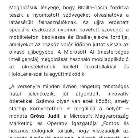
Megoldásuk lényege, hogy Braille-írásra fordítva
teszik a nyomtatott szövegeket olvashatóvá a
látássérült felhasználóknak. Az ujjra erősített
speciális eszközzel nyomon követett szöveget a
mobiltelefon beolvassa és Braille-jelekre fordítja,
amelyeket az eszköz valós időben juttat vissza az
olvasó ujjbegyébe. A Microsoft AI (mesterséges
intelligencia) megoldását használó mobilapplikáció
az okostelefonok mellett okostollakkal és
HoloLens-szel is együttműködik.
„A versenyre minden évben rengeteg tehetséges
fiatal jelentkezik, jól átgondolt, innovatív
ötletekkel. Számos olyan van ezek között, amely
startup környezetben is megállná a helyét” –
mondta
Grósz Judit
, a Microsoft Magyarország
Marketing és Operatív igazgatója „Fontos és
hasznos dolognak tartjuk, hogy visszaadjuk az
olvasás élményét azoknak, akiknek elveszett, és