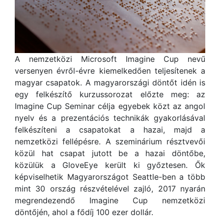
A nemzetközi Microsoft Imagine Cup nevű
versenyen évről-évre kiemelkedően teljesítenek a
magyar csapatok. A magyarországi döntőt idén is
egy felkészítő kurzussorozat előzte meg: az
Imagine Cup Seminar célja egyebek közt az angol
nyelv és a prezentációs technikák gyakorlásával
felkészíteni a csapatokat a hazai, majd a
nemzetközi fellépésre. A szeminárium résztvevői
közül hat csapat jutott be a hazai döntőbe,
közülük a GloveEye került ki győztesen. Ők
képviselhetik Magyarországot Seattle-ben a több
mint 30 ország részvételével zajló, 2017 nyarán
megrendezendő Imagine Cup nemzetközi
döntőjén, ahol a fődíj 100 ezer dollár.