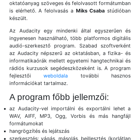
oktatóanyag szöveges és felolvasott formátumban
is elérhető. A felolvasás a
Miks Csaba
stúdióban
készült.
Az Audacity egy mindenki által egyszerűen és
ingyenesen használható, több platformos digitális
audió-szerkesztő program. Szabad szoftverként
az Audacity népszerű az oktatásban, a fizika- és
informatikaórák mellett egyetemi hangtechnikai és
rádiós kurzusok segédeszközeként is. A program
fejlesztői
weboldala
további hasznos
információkat tartalmaz.
A program főbb jellemzői:
az Audacity-vel importálni és exportálni lehet a
WAV, AIFF, MP3, Ogg, Vorbis és más hangfájl
formátumokat
hangrögzítés és lejátszás
szerkesztés: vágás, másolás, beillesztés (korlátlan