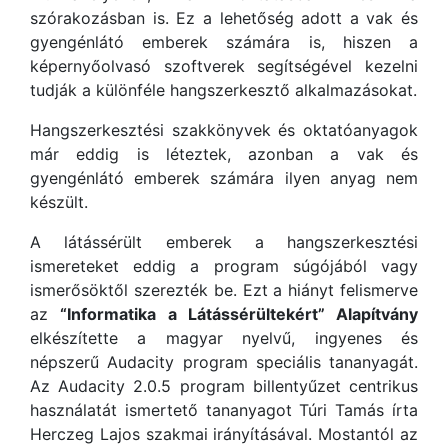
szórakozásban is. Ez a lehetőség adott a vak és
gyengénlátó emberek számára is, hiszen a
képernyőolvasó szoftverek segítségével kezelni
tudják a különféle hangszerkesztő alkalmazásokat.
Hangszerkesztési szakkönyvek és oktatóanyagok
már eddig is léteztek, azonban a vak és
gyengénlátó emberek számára ilyen anyag nem
készült.
A látássérült emberek a hangszerkesztési
ismereteket eddig a program súgójából vagy
ismerősöktől szerezték be. Ezt a hiányt felismerve
az
“Informatika a Látássérültekért” Alapítvány
elkészítette a magyar nyelvű, ingyenes és
népszerű Audacity program speciális tananyagát.
Az Audacity 2.0.5 program billentyűzet centrikus
használatát ismertető tananyagot Túri Tamás írta
Herczeg Lajos szakmai irányításával. Mostantól az