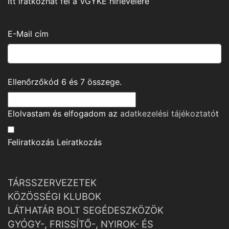
Itt iratkozhat fel a VGYKE hírlevelére
E-Mail cím
Ellenőrzőkód
6
és
7
összege.
Elolvastam és elfogadom az
adatkezelési tájékoztató
t
Feliratkozás
Leiratkozás
TÁRSSZERVEZETEK
KÖZÖSSÉGI KLUBOK
LÁTHATÁR BOLT SEGÉDESZKÖZÖK
GYÓGY-, FRISSÍTŐ-, NYIROK- ÉS