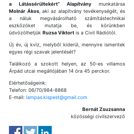
a Látássérültekért” Alapítvány
munkatársa
Molnár Ákos
, aki az alapítvány tevékenységét, és
a náluk megvásárolható számítástechnikai
eszközöket mutatja be, és körünkben
üdvözölhetjük
Ruzsa Viktort
is a Civil Rádiótól.
Új év, új kvíz, melyből kiderül, mennyire ismeritek
egyes régi szavak jelentését?
Találkozó a szokott helyen, az 50-es villamos
Árpád utcai megállójában 14 óra 45 perckor.
Elérhetőségeink:
Telefon: 06/70/984-8868
E-mail:
lampas.kispest@gmail.com
Bernát Zsuzsanna
közösségi civilszervező