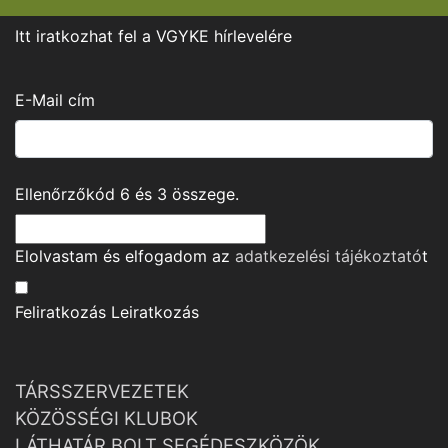
Itt iratkozhat fel a VGYKE hírlevelére
E-Mail cím
Ellenőrzőkód
6
és
3
összege.
Elolvastam és elfogadom az
adatkezelési tájékoztató
t
Feliratkozás
Leiratkozás
TÁRSSZERVEZETEK
KÖZÖSSÉGI KLUBOK
LÁTHATÁR BOLT SEGÉDESZKÖZÖK