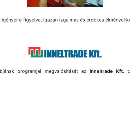
i igényeire figyelve, igazán izgalmas és érdekes élmények
bjának programjai megvalósítását az
Inneltrade Kft.
tá