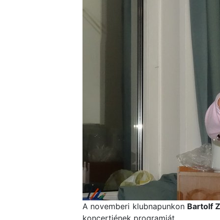
A novemberi klubnapunkon
Bartolf 
koncertjének programját.