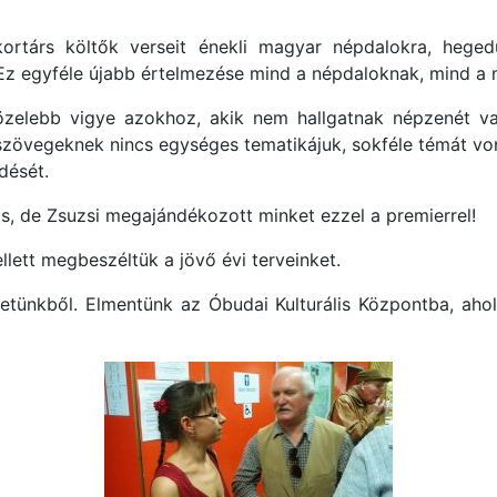
rtárs költők verseit énekli magyar népdalokra, heged
 Ez egyféle újabb értelmezése mind a népdaloknak, mind a
özelebb vigye azokhoz, akik nem hallgatnak népzenét vag
övegeknek nincs egységes tematikájuk, sokféle témát vonu
dését.
is, de Zsuzsi megajándékozott minket ezzel a premierrel!
ett megbeszéltük a jövő évi terveinket.
etünkből. Elmentünk az Óbudai Kulturális Központba, aho