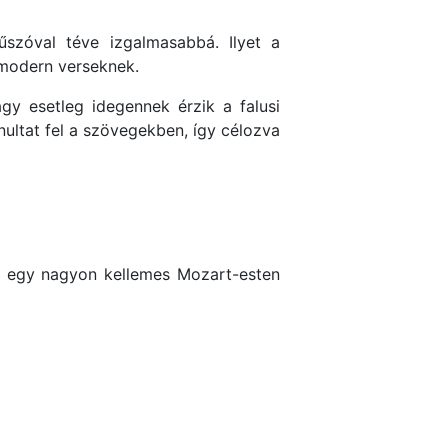
űszóval téve izgalmasabbá. Ilyet a
 modern verseknek.
y esetleg idegennek érzik a falusi
ltat fel a szövegekben, így célozva
l egy nagyon kellemes Mozart-esten