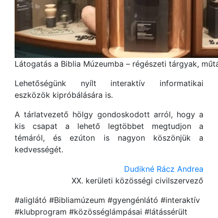
Látogatás a Biblia Múzeumba – régészeti tárgyak, műt
Lehetőségünk nyílt interaktív informatikai
eszközök kipróbálására is.
A tárlatvezető hölgy gondoskodott arról, hogy a
kis csapat a lehető legtöbbet megtudjon a
témáról, és ezúton is nagyon köszönjük a
kedvességét.
Dudikné Rácz Andrea
XX. kerületi közösségi civilszervező
#aliglátó #Bibliamúzeum #gyengénlátó #interaktív
#klubprogram #közösséglámpásai #látássérült