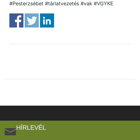
#Pesterzsébet #tárlatvezetés #vak #VGYKE
HÍRLEVÉL