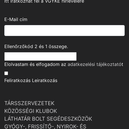
Itt iratkozhat fel a VGYKE hírlevelére
E-Mail cím
Ellenőrzőkód
2
és
1
összege.
Elolvastam és elfogadom az
adatkezelési tájékoztató
t
Feliratkozás
Leiratkozás
TÁRSSZERVEZETEK
KÖZÖSSÉGI KLUBOK
LÁTHATÁR BOLT SEGÉDESZKÖZÖK
GYÓGY-, FRISSÍTŐ-, NYIROK- ÉS