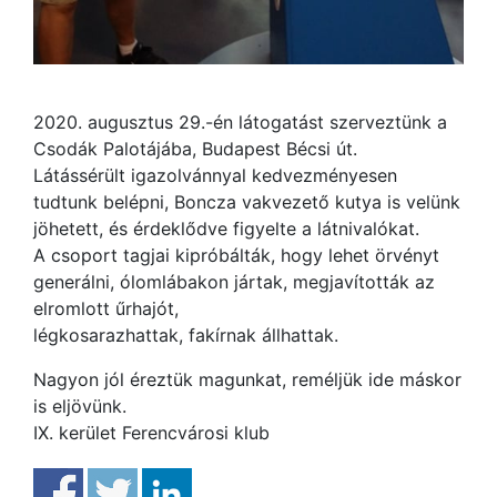
2020. augusztus 29.-én látogatást szerveztünk a
Csodák Palotájába, Budapest Bécsi út.
Látássérült igazolvánnyal kedvezményesen
tudtunk belépni, Boncza vakvezető kutya is velünk
jöhetett, és érdeklődve figyelte a látnivalókat.
A csoport tagjai kipróbálták, hogy lehet örvényt
generálni, ólomlábakon jártak, megjavították az
elromlott űrhajót,
légkosarazhattak, fakírnak állhattak.
Nagyon jól éreztük magunkat, reméljük ide máskor
is eljövünk.
IX. kerület Ferencvárosi klub