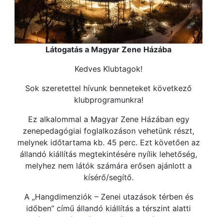
Látogatás a Magyar Zene Házába
Kedves Klubtagok!
Sok szeretettel hívunk benneteket következő
klubprogramunkra!
Ez alkalommal a Magyar Zene Házában egy
zenepedagógiai foglalkozáson vehetünk részt,
melynek időtartama kb. 45 perc. Ezt követően az
állandó kiállítás megtekintésére nyílik lehetőség,
melyhez nem látók számára erősen ajánlott a
kísérő/segítő.
A „Hangdimenziók – Zenei utazások térben és
időben” című állandó kiállítás a térszint alatti