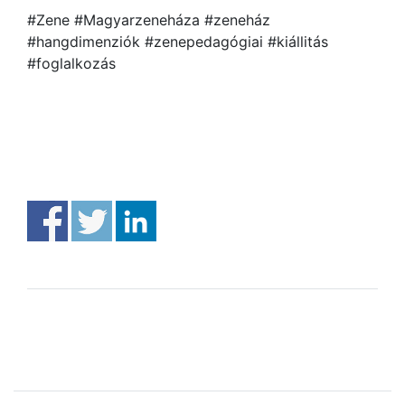
#Zene #Magyarzeneháza #zeneház
#hangdimenziók #zenepedagógiai #kiállitás
#foglalkozás