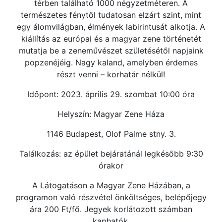
térben található 1000 négyzetméteren. A
természetes fénytől tudatosan elzárt szint, mint
egy álomvilágban, élmények labirintusát alkotja. A
kiállítás az európai és a magyar zene történetét
mutatja be a zeneművészet születésétől napjaink
popzenéjéig. Nagy kaland, amelyben érdemes
részt venni – korhatár nélkül!
Időpont: 2023. április 29. szombat 10:00 óra
Helyszín: Magyar Zene Háza
1146 Budapest, Olof Palme stny. 3.
Találkozás: az épület bejáratánál legkésőbb 9:30
órakor
A Látogatáson a Magyar Zene Házában, a
programon való részvétel önköltséges, belépőjegy
ára 200 Ft/fő. Jegyek korlátozott számban
kaphatók.