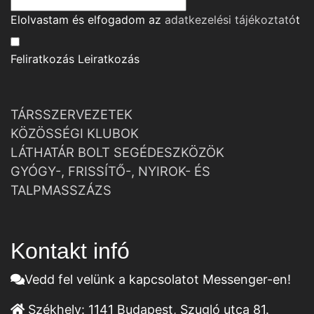
Elolvastam és elfogadom az
adatkezelési tájékoztató
t
Feliratkozás
Leiratkozás
TÁRSSZERVEZETEK
KÖZÖSSÉGI KLUBOK
LÁTHATÁR BOLT SEGÉDESZKÖZÖK
GYÓGY-, FRISSÍTŐ-, NYIROK- ÉS
TALPMASSZÁZS
Kontakt infó
Vedd fel velünk a kapcsolatot Messenger-en!
Székhely:
1141 Budapest, Szugló utca 81.