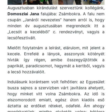
Augusztusban kirándulást szerveztünk kollégánk,
Domoszlai Jana
falujába: Zsámbokra. A falu nem
csupán „Janáról nevezetes” hanem arról is, hogy
minden év augusztusában megrendezik itt a
„Lecsót a keceléből” c. rendezvényt, vagyis a
lecsófesztivált.
Mielőtt folytatnám a leírást, elárulom, mit jelent a
kecele. Errefelé a lányok, asszonyok kötényét
hívták így régen, amibe összegyűjtötték a
paprikát, paradicsomot, hagymát a kertből, vagyis
a lecsó hozzávalóit.
Indulásunk ko
rántsem volt felhőtlen: az Egyesület
busza sajnos a szervizben várt javításra ahelyett,
hogy minket vitt volna Zsámbokra. Az idő is
elszomorodott emiatt, egész úton kiadós eső
áztatta az erdőket réteket, odafelé. Ám ahogy
megérkeztünk, mintha elvágták volna: hétágra