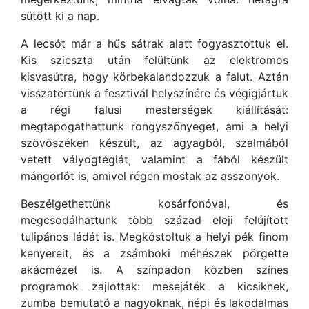
sütött ki a nap.
A lecsót már a hűs sátrak alatt fogyasztottuk el.
Kis szieszta után felültünk az elektromos
kisvasútra, hogy körbekalandozzuk a falut. Aztán
visszatértünk a fesztivál helyszínére és végigjártuk
a régi falusi mesterségek kiállítását:
megtapogathattunk rongyszőnyeget, ami a helyi
szövőszéken készült, az agyagból, szalmából
vetett vályogtéglát, valamint a fából készült
mángorlót is, amivel régen mostak az asszonyok.
Beszélgethettünk kosárfonóval, és
megcsodálhattunk több század eleji felújított
tulipános ládát is. Megkóstoltuk a helyi pék finom
kenyereit, és a zsámboki méhészek pörgette
akácmézet is. A színpadon közben színes
programok zajlottak: mesejáték a kicsiknek,
zumba bemutató a nagyoknak, népi és lakodalmas