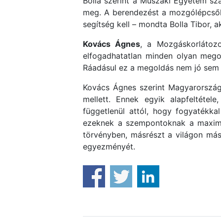
Bolla szerint a Műszaki Egyetem sz
meg. A berendezést a mozgólépcsőhöz
segítség kell – mondta Bolla Tibor, 
Kovács Ágnes
, a Mozgáskorlátoz
elfogadhatatlan minden olyan megol
Ráadásul ez a megoldás nem jó sem
Kovács Ágnes szerint Magyarorszá
mellett. Ennek egyik alapfeltéte
függetlenül attól, hogy fogyatékk
ezeknek a szempontoknak a maximáli
törvényben, másrészt a világon más
egyezményét.