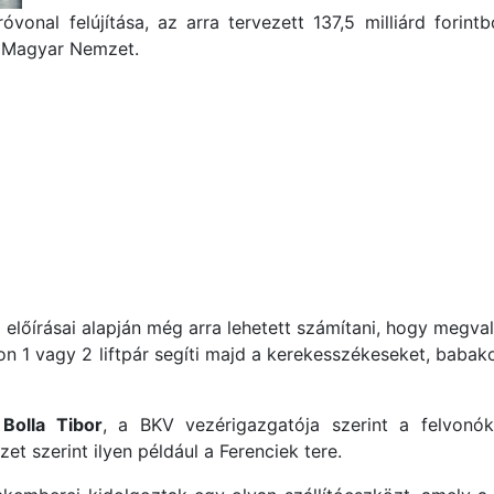
vonal felújítása, az arra tervezett 137,5 milliárd forin
Magyar Nemzet.
lőírásai alapján még arra lehetett számítani, hogy megval
on 1 vagy 2 liftpár segíti majd a kerekesszékeseket, baba
.
Bolla Tibor
, a BKV vezérigazgatója szerint a felvonók 
 szerint ilyen például a Ferenciek tere.