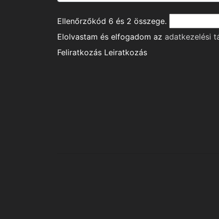
Ellenőrzőkód
6
és
2
összege.
Elolvastam és elfogadom az
adatkezelési t
Feliratkozás
Leiratkozás