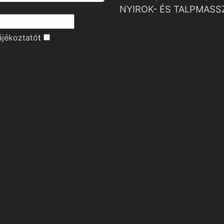
NYIROK- ÉS TALPMASS
ájékoztató
t