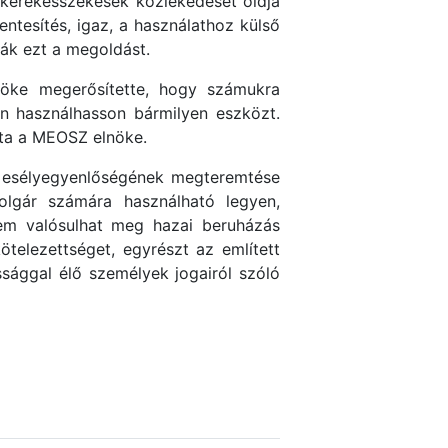
 kerekesszékesek közlekedését oldja
tesítés, igaz, a használathoz külső
ják ezt a megoldást.
nöke megerősítette, hogy számukra
en használhasson bármilyen eszközt.
ta a MEOSZ elnöke.
 esélyegyenlőségének megteremtése
olgár számára használható legyen,
nem valósulhat meg hazai beruházás
telezettséget, egyrészt az említett
sággal élő személyek jogairól szóló