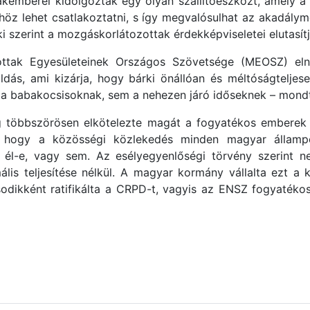
akemberei kidolgoztak egy olyan szállítóeszközt, amely a
 lehet csatlakoztatni, s így megvalósulhat az akadálymen
aki szerint a mozgáskorlátozottak érdekképviseletei elutasít
ottak Egyesületeinek Országos Szövetsége (MEOSZ) el
dás, ami kizárja, hogy bárki önállóan és méltóságteljes
 a babakocsisoknak, sem a nehezen járó időseknek – mond
g többszörösen elkötelezte magát a fogyatékos emberek
le, hogy a közösségi közlekedés minden magyar államp
al él-e, vagy sem. Az esélyegyenlőségi törvény szerint 
s teljesítése nélkül. A magyar kormány vállalta ezt a kö
odikként ratifikálta a CRPD-t, vagyis az ENSZ fogyatékos