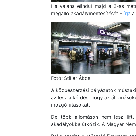
Ha valaha elindul majd a 3-as metró
megálló akadálymentesítését –
írja
a 
Fotó: Stiller Ákos
A közbeszerzési pályázatok műszaki e
az lesz a kérdés, hogy az állomások
mozgó utasokat.
De több állomáson nem lesz lift
akadályokba ütközik. A Magyar Nemzet