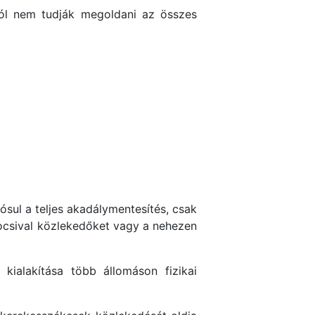
tból nem tudják megoldani az összes
ósul a teljes akadálymentesítés, csak
kocsival közlekedőket vagy a nehezen
kialakítása több állomáson fizikai