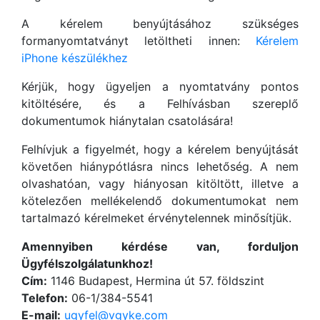
A kérelem benyújtásához szükséges
formanyomtatványt letöltheti innen:
Kérelem
iPhone készülékhez
Kérjük, hogy ügyeljen a nyomtatvány pontos
kitöltésére, és a Felhívásban szereplő
dokumentumok hiánytalan csatolására!
Felhívjuk a figyelmét, hogy a kérelem benyújtását
követően hiánypótlásra nincs lehetőség. A nem
olvashatóan, vagy hiányosan kitöltött, illetve a
kötelezően mellékelendő dokumentumokat nem
tartalmazó kérelmeket érvénytelennek minősítjük.
Amennyiben kérdése van, forduljon
Ügyfélszolgálatunkhoz!
Cím:
1146 Budapest, Hermina út 57. földszint
Telefon:
06-1/384-5541
E-mail:
ugyfel@vgyke.com