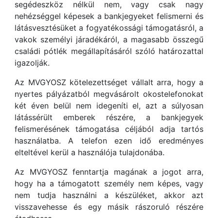
segédeszköz nélkül nem, vagy csak nagy
nehézséggel képesek a bankjegyeket felismerni és
látásvesztésüket a fogyatékossági támogatásról, a
vakok személyi járadékáról, a magasabb összegű
családi pótlék megállapításáról szóló határozattal
igazolják.
Az MVGYOSZ kötelezettséget vállalt arra, hogy a
nyertes pályázatból megvásárolt okostelefonokat
két éven belül nem idegeníti el, azt a súlyosan
látássérült emberek részére, a bankjegyek
felismerésének támogatása céljából adja tartós
használatba. A telefon ezen idő eredményes
elteltével kerül a használója tulajdonába.
Az MVGYOSZ fenntartja magának a jogot arra,
hogy ha a támogatott személy nem képes, vagy
nem tudja használni a készüléket, akkor azt
visszavehesse és egy másik rászoruló részére