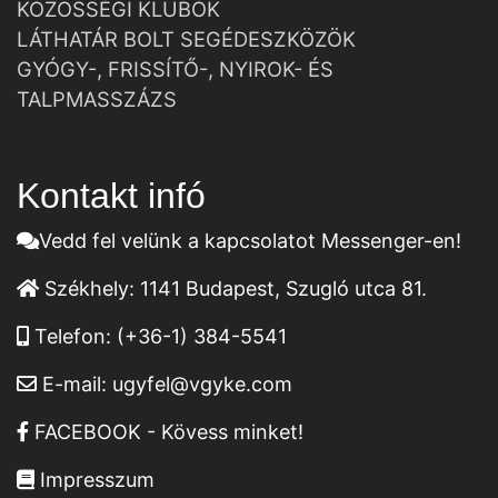
KÖZÖSSÉGI KLUBOK
LÁTHATÁR BOLT SEGÉDESZKÖZÖK
GYÓGY-, FRISSÍTŐ-, NYIROK- ÉS
TALPMASSZÁZS
Kontakt infó
Vedd fel velünk a kapcsolatot Messenger-en!
Székhely:
1141 Budapest, Szugló utca 81.
Telefon:
(+36-1) 384-5541
E-mail:
ugyfel@vgyke.com
FACEBOOK - Kövess minket!
Impresszum