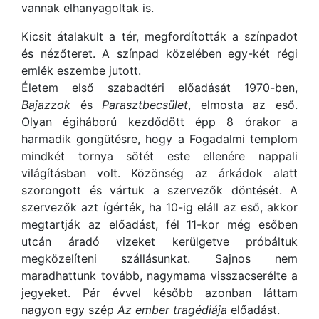
vannak elhanyagoltak is.
Kicsit átalakult a tér, megfordították a színpadot
és nézőteret. A színpad közelében egy-két régi
emlék eszembe jutott.
Életem első szabadtéri előadását 1970-ben,
Bajazzok
és
Parasztbecsület
, elmosta az eső.
Olyan égiháború kezdődött épp 8 órakor a
harmadik gongütésre, hogy a Fogadalmi templom
mindkét tornya sötét este ellenére nappali
világításban volt. Közönség az árkádok alatt
szorongott és vártuk a szervezők döntését. A
szervezők azt ígérték, ha 10-ig eláll az eső, akkor
megtartják az előadást, fél 11-kor még esőben
utcán áradó vizeket kerülgetve próbáltuk
megközelíteni szállásunkat. Sajnos nem
maradhattunk tovább, nagymama visszacserélte a
jegyeket. Pár évvel később azonban láttam
nagyon egy szép
Az ember tragédiája
előadást.