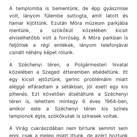
A templomba is bementünk, de épp gyászmise
volt, lányom fülembe suttogta, amit látott és
hamar kijöttünk. Ezután Móra múzeum parkjába
mentünk, a szökőkút közelében kicsit
elviselhetőbb volt a forróság. A Móra parkban is
feljöttek a régi emlékek, lányom telefonjával
csinált néhány képet rólunk.
A Széchenyi téren, a Polgármesteri hivatal
közelében a Szeged étteremben ebédeltünk. Itt
egy kicsit ejtőztünk, gerinc problémáim miatt
eléggé elfáradtam a sétákban, jól esett egy kis
pihenés. Ezt követően átsétáltunk a Széchenyi
téren is, lehettem mintegy 6 éves 1964-ben,
amikor este a Széchenyi téren kis színes
lampionok égte, szökőkutak is színesek voltak.
A Virág cukrászdában nem bírtunk semmit sem
enni, csak a meleg miatt ittunk, de azért hoztunk