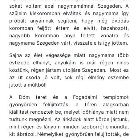
sokat voltam apai nagymamámnál Szegeden. A
szüleim kiskoromban elváltak és nagymama így
próbált anyámnak segíteni, hogy még óvódás
koromban feljött értem és elvitt, hazahozott,
nagyobb koromban anya feltett vonatra és
nagymama Szegeden várt, visszafele is így jöttem.
Sajna az élet végessége miatt nagymama több
évtizede elhunyt, anyukám is már régen nincs
köztünk, régen jártam utoljára Szegeden. Most ez
az út csoda jó volt, sok régi élmény eszembe
jutott a múltból!
A Dóm teret és a Fogadalmi templomot
gyönyörűen felújították, a téren alagsorban
kiállítást rendeztek be, melyet időhiánya miatt nem
tudtunk megnézni. Az árkádok alatt körbe jártunk,
mint régen és lányom minden szoborról elmondta,
kit ábrázol. Némelyiket gyönyörűen felújították, de