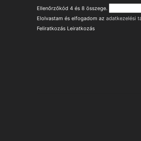
Ellenőrzőkód
4
és
8
összege.
Elolvastam és elfogadom az
adatkezelési t
Feliratkozás
Leiratkozás