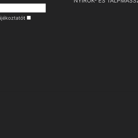
NYIROK- ÉS TALPMASS
ájékoztató
t