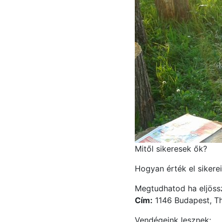
Mitől sikeresek ők?
Hogyan érték el sikere
Megtudhatod ha eljössz
Cím:
1146 Budapest, Th
Vendégeink lesznek: