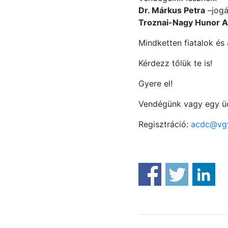
Dr. Márkus Petra
–jogá
Troznai-Nagy Hunor At
Mindketten fiatalok é
Kérdezz tőlük te is!
Gyere el!
Vendégünk vagy egy üdí
Regisztráció:
acdc@vg