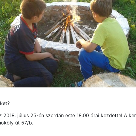
iket?
 2018. július 25-én szerdán este 18.00 órai kezdettel A ker
ököly út 57/b.