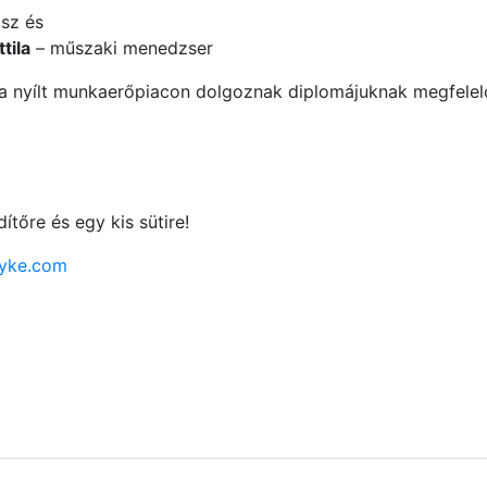
sz és
tila
– műszaki menedzser
s a nyílt munkaerőpiacon dolgoznak diplomájuknak megfele
tőre és egy kis sütire!
yke.com