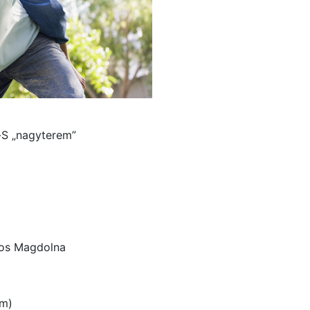
-S „nagyterem”
mos Magdolna
am)