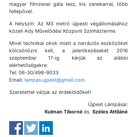
magyar filmzenei gála lesz, kis zenekarral, több
fellépővel.
A helyszín: Az M3 metró újpesti végállomásához
közeli Ady Művelődési Központ Színházterme.
Mivel technikai okok miatt a narrációs eszközöket
kölcsönözni kell, a jelentkezéseket 2016
szeptember 17-ig. kérjük az alábbi
elérhetőségekre:
Tel: 06-30/498-9033
Email:
lampas.ujpest@gmail.com
Szeretettel várjuk az érdeklődőket!
Újpest Lámpásai:
Kulman Tiborné
és
Széles Attiláné