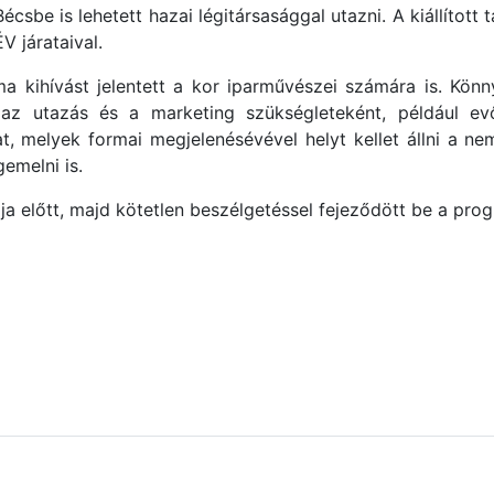
sbe is lehetett hazai légitársasággal utazni. A kiállított t
V járataival.
ma kihívást jelentett a kor iparművészei számára is. Könn
k az utazás és a marketing szükségleteként, például ev
t, melyek formai megjelenésévével helyt kellet állni a 
emelni is.
ja előtt, majd kötetlen beszélgetéssel fejeződött be a pro