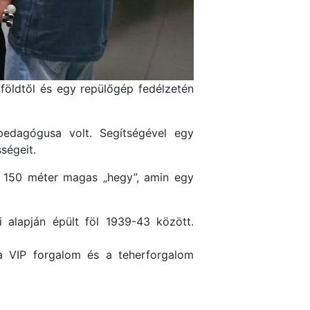
földtől és egy repülőgép fedélzetén
edagógusa volt. Segítségével egy
ségeit.
 a 150 méter magas „hegy”, amin egy
i alapján épült föl 1939-43 között.
 a VIP forgalom és a teherforgalom