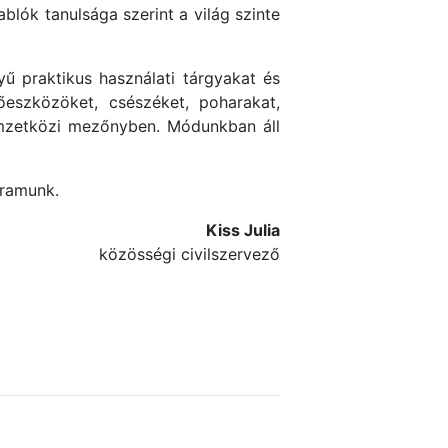
ablók tanulsága szerint a világ szinte
yű praktikus használati tárgyakat és
őeszközöket, csészéket, poharakat,
nemzetközi mezőnyben. Módunkban áll
gramunk.
Kiss Julia
közösségi civilszervező