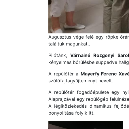
Augusztus vége felé egy röpke órár
találtuk magunkat..
Pilótánk,
Várnainé Rozgonyi Sarol
kényelmes bőrülésbe süppedve hallga
A repülőtér a
Mayerfy Ferenc Xav
szőlőfajtagyűjteményt nevelt.
A repülőtér fogadóépülete egy nyi
Alaprajzával egy repülőgép felülnéz
A légiközlekedés dinamikus fejlőd
bonyolítása folyik itt.