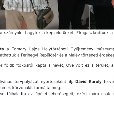
a szárnyalni hagytuk a képzeletünket. Elrugaszkodtunk a 
ta
a Tomory Lajos Helytörténeti Gyűjtemény múzeump
thattuk a Ferihegyi Repülőtér és a Malév történeti érdekes
ér
földbirtokosról kapta a nevét, Övé volt ez a terület,
lvános tervpályázat nyerteseként
ifj. Dávid Károly
terve
etének körvonalát formálta meg.
ése túlhaladta az épület lehetőségeit, ezért mára csak