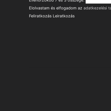
Ellenőrzőkód
7
és
3
összege.
Elolvastam és elfogadom az
adatkezelési t
Feliratkozás
Leiratkozás