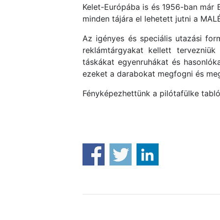
Kelet-Európába is és 1956-ban már Béc
minden tájára el lehetett jutni a MALÉ
Az igényes és speciális utazási for
reklámtárgyakat kellett tervezniü
táskákat egyenruhákat és hasonlóka
ezeket a darabokat megfogni és meg
Fényképezhettünk a pilótafülke tabló