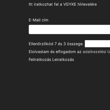
Itt iratkozhat fel a VGYKE hírlevelére
E-Mail cím
Ellenőrzőkód
7
és
3
összege.
Elolvastam és elfogadom az
adatkezelési t
Feliratkozás
Leiratkozás