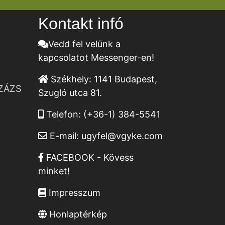
Kontakt infó
Vedd fel velünk a
kapcsolatot Messenger-en!
Székhely:
1141 Budapest,
ZÁZS
Szugló utca 81.
Telefon:
(+36-1) 384-5541
E-mail:
ugyfel@vgyke.com
FACEBOOK - Kövess
minket!
Impresszum
Honlaptérkép