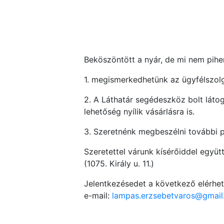
Beköszöntött a nyár, de mi nem pihen
1. megismerkedhetünk az ügyfélszolg
2. A Láthatár segédeszköz bolt láto
lehetőség nyílik vásárlásra is.
3. Szeretnénk megbeszélni további p
Szeretettel várunk kísérőiddel együtt
(1075. Király u. 11.)
Jelentkezésedet a következő elérhet
e-mail:
lampas.erzsebetvaros@gmai