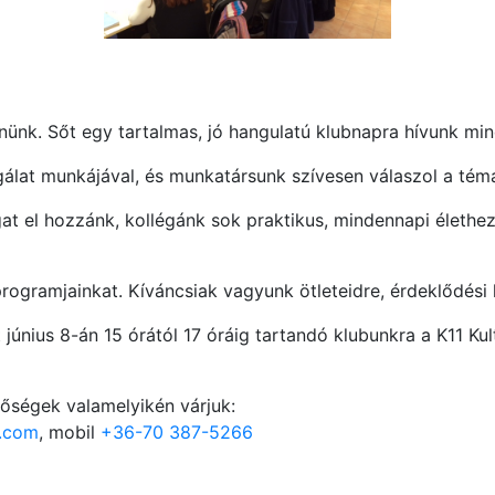
ünk. Sőt egy tartalmas, jó hangulatú klubnapra hívunk mind
álat munkájával, és munkatársunk szívesen válaszol a tém
gat el hozzánk, kollégánk sok praktikus, mindennapi életh
rogramjainkat. Kíváncsiak vagyunk ötleteidre, érdeklődési 
 június 8-án 15 órától 17 óráig tartandó klubunkra a K11 Ku
őségek valamelyikén várjuk:
l.com
, mobil
+36-70 387-5266