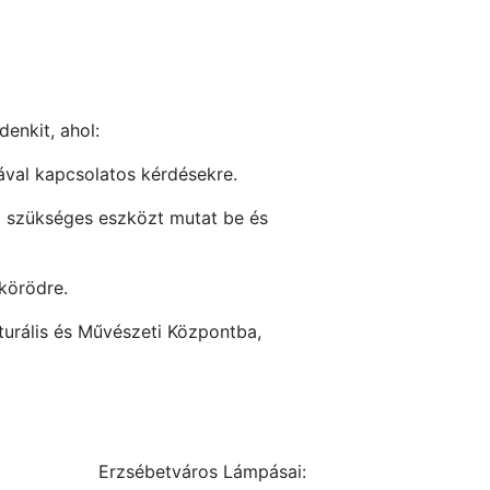
enkit, ahol:
ával kapcsolatos kérdésekre.
ez szükséges eszközt mutat be és
körödre.
lturális és Művészeti Központba,
Erzsébetváros Lámpásai: