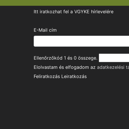
Itt iratkozhat fel a VGYKE hírlevelére
E-Mail cím
Ellenőrzőkód
1
és
0
összege.
Elolvastam és elfogadom az
adatkezelési t
Feliratkozás
Leiratkozás