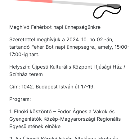
Meghívó Fehérbot napi ünnepségünkre
Szeretettel meghívjuk a 2024. 10. hó 02.-án,
tartandó Fehér Bot napi ünnepségre., amely, 15:00-
17:00-ig tart.
Helyszín: Újpesti Kulturális Központ-Ifjúsági Ház /
Színház terem
Cím: 1042. Budapest István út 17-19.
Program:
1. Elnöki köszöntő – Fodor Ágnes a Vakok és
Gyengénlátók Közép-Magyarországi Regionális
Egyesületének elnöke
2. Az Újpesti Károlyi István Általános Iskola és