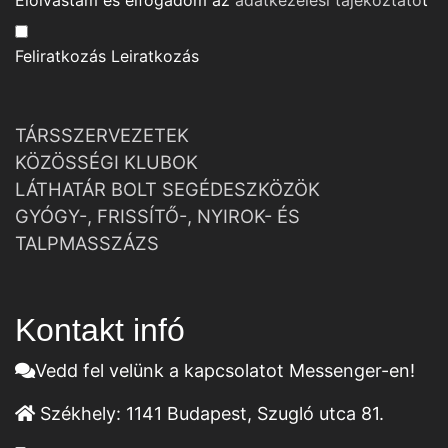
Elolvastam és elfogadom az
adatkezelési tájékoztató
t
Feliratkozás
Leiratkozás
TÁRSSZERVEZETEK
KÖZÖSSÉGI KLUBOK
LÁTHATÁR BOLT SEGÉDESZKÖZÖK
GYÓGY-, FRISSÍTŐ-, NYIROK- ÉS
TALPMASSZÁZS
Kontakt infó
Vedd fel velünk a kapcsolatot Messenger-en!
Székhely:
1141 Budapest, Szugló utca 81.