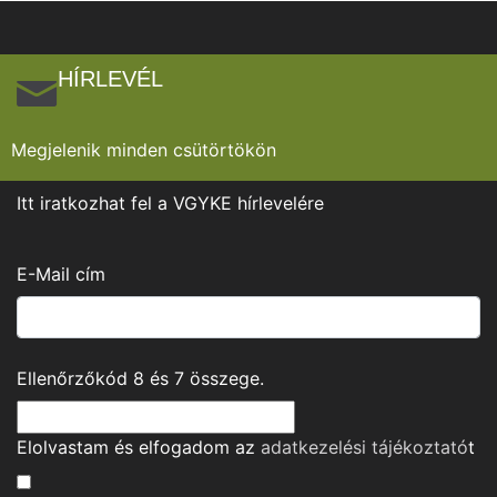
HÍRLEVÉL
Megjelenik minden csütörtökön
Itt iratkozhat fel a VGYKE hírlevelére
E-Mail cím
Ellenőrzőkód
8
és
7
összege.
Elolvastam és elfogadom az
adatkezelési tájékoztató
t