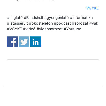
VGYKE
#aliglátó #Blindshell #gyengénlátó #informatika
#látássérült #okostelefon #podcast #sorozat #vak
#VGYKE #videó #videósorozat #Youtube