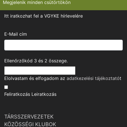
Megjelenik minden csütörtökön
Itt iratkozhat fel a VGYKE hírlevelére
E-Mail cím
Ellenőrzőkód
3
és
2
összege.
Elolvastam és elfogadom az
adatkezelési tájékoztató
t
Feliratkozás
Leiratkozás
TÁRSSZERVEZETEK
KÖZÖSSÉGI KLUBOK