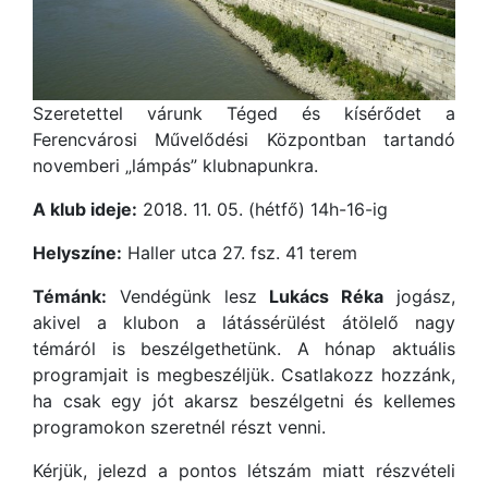
Szeretettel várunk Téged és kísérődet a
Ferencvárosi Művelődési Központban tartandó
novemberi „lámpás” klubnapunkra.
A klub ideje:
2018. 11. 05. (hétfő) 14h-16-ig
Helyszíne:
Haller utca 27. fsz. 41 terem
Témánk:
Vendégünk lesz
Lukács Réka
jogász,
akivel a klubon a látássérülést átölelő nagy
témáról is beszélgethetünk. A hónap aktuális
programjait is megbeszéljük. Csatlakozz hozzánk,
ha csak egy jót akarsz beszélgetni és kellemes
programokon szeretnél részt venni.
Kérjük, jelezd a pontos létszám miatt részvételi