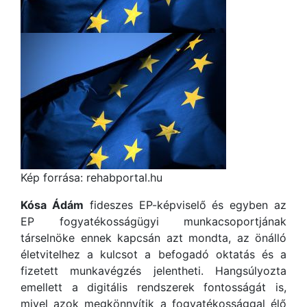
Kép forrása: rehabportal.hu
Kósa Ádám
fideszes EP-képviselő és egyben az
EP fogyatékosságügyi munkacsoportjának
társelnöke ennek kapcsán azt mondta, az önálló
életvitelhez a kulcsot a befogadó oktatás és a
fizetett munkavégzés jelentheti. Hangsúlyozta
emellett a digitális rendszerek fontosságát is,
mivel azok megkönnyítik a fogyatékossággal élő