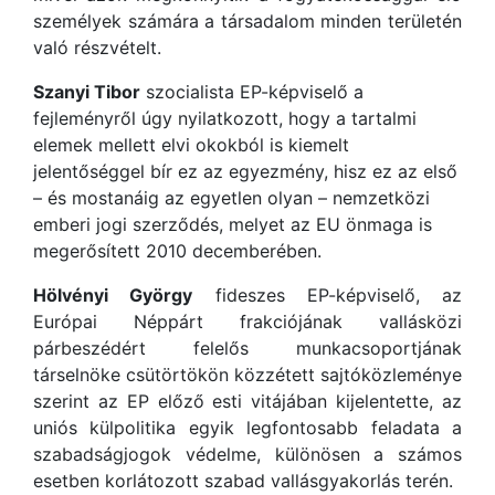
személyek számára a társadalom minden területén
való részvételt.
Szanyi Tibor
szocialista EP-képviselő a
fejleményről úgy nyilatkozott, hogy a tartalmi
elemek mellett elvi okokból is kiemelt
jelentőséggel bír ez az egyezmény, hisz ez az első
– és mostanáig az egyetlen olyan – nemzetközi
emberi jogi szerződés, melyet az EU önmaga is
megerősített 2010 decemberében.
Hölvényi György
fideszes EP-képviselő, az
Európai Néppárt frakciójának vallásközi
párbeszédért felelős munkacsoportjának
társelnöke csütörtökön közzétett sajtóközleménye
szerint az EP előző esti vitájában kijelentette, az
uniós külpolitika egyik legfontosabb feladata a
szabadságjogok védelme, különösen a számos
esetben korlátozott szabad vallásgyakorlás terén.