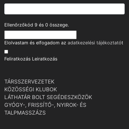
Ellenőrzőkód
9
és
0
összege.
Elolvastam és elfogadom az
adatkezelési tájékoztató
t
Feliratkozás
Leiratkozás
TÁRSSZERVEZETEK
KÖZÖSSÉGI KLUBOK
LÁTHATÁR BOLT SEGÉDESZKÖZÖK
GYÓGY-, FRISSÍTŐ-, NYIROK- ÉS
TALPMASSZÁZS