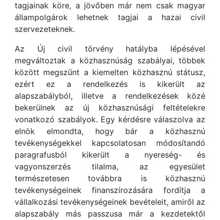
tagjainak köre, a jövőben már nem csak magyar
állampolgárok lehetnek tagjai a hazai civil
szervezeteknek.
Az Új civil törvény hatályba lépésével
megváltoztak a közhasznúság szabályai, többek
között megszűnt a kiemelten közhasznú státusz,
ezért ez a rendelkezés is kikerült az
alapszabályból, illetve a rendelkezések közé
bekerülnek az új közhasznúsági feltételekre
vonatkozó szabályok. Egy kérdésre válaszolva az
elnök elmondta, hogy bár a közhasznú
tevékenységekkel kapcsolatosan módosítandó
paragrafusból kikerült a nyereség- és
vagyonszerzés tilalma, az egyesület
természetesen továbbra is közhasznú
tevékenységeinek finanszírozására fordítja a
vállalkozási tevékenységeinek bevételeit, amiről az
alapszabály más passzusa már a kezdetektől