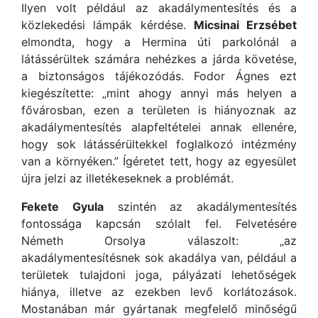
Ilyen volt például az akadálymentesítés és a
közlekedési lámpák kérdése.
Micsinai Erzsébet
elmondta, hogy a Hermina úti parkolónál a
látássérültek számára nehézkes a járda követése,
a biztonságos tájékozódás. Fodor Ágnes ezt
kiegészítette: „mint ahogy annyi más helyen a
fővárosban, ezen a területen is hiányoznak az
akadálymentesítés alapfeltételei annak ellenére,
hogy sok látássérültekkel foglalkozó intézmény
van a környéken.” Ígéretet tett, hogy az egyesület
újra jelzi az illetékeseknek a problémát.
Fekete Gyula
szintén az akadálymentesítés
fontossága kapcsán szólalt fel. Felvetésére
Németh Orsolya válaszolt: „az
akadálymentesítésnek sok akadálya van, például a
területek tulajdoni joga, pályázati lehetőségek
hiánya, illetve az ezekben levő korlátozások.
Mostanában már gyártanak megfelelő minőségű