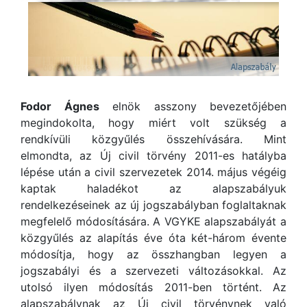
Fodor Ágnes
elnök asszony bevezetőjében
megindokolta, hogy miért volt szükség a
rendkívüli közgyűlés összehívására. Mint
elmondta, az Új civil törvény 2011-es hatályba
lépése után a civil szervezetek 2014. május végéig
kaptak haladékot az alapszabályuk
rendelkezéseinek az új jogszabályban foglaltaknak
megfelelő módosítására. A VGYKE alapszabályát a
közgyűlés az alapítás éve óta két-három évente
módosítja, hogy az összhangban legyen a
jogszabályi és a szervezeti változásokkal. Az
utolsó ilyen módosítás 2011-ben történt. Az
alapszabálynak az Új civil törvénynek való