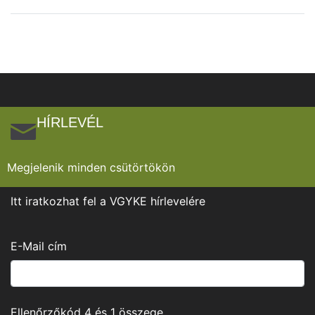
HÍRLEVÉL
Megjelenik minden csütörtökön
Itt iratkozhat fel a VGYKE hírlevelére
E-Mail cím
Ellenőrzőkód
4
és
1
összege.