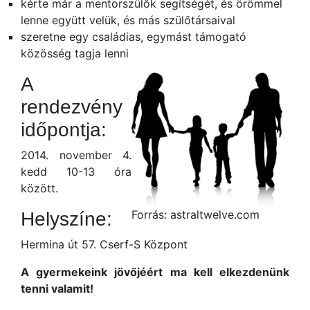
kérte már a mentorszülők segítségét, és örömmel
lenne együtt velük, és más szülőtársaival
szeretne egy családias, egymást támogató
közösség tagja lenni
A
rendezvény
időpontja:
2014. november 4.
kedd 10-13 óra
között.
Forrás: astraltwelve.com
Helyszíne:
Hermina út 57. Cserf-S Központ
A gyermekeink jövőjéért ma kell elkezdenünk
tenni valamit!