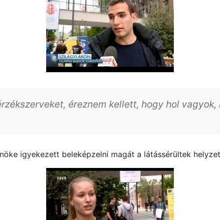
érzékszerveket, éreznem kellett, hogy hol vagyok, 
lnöke igyekezett beleképzelni magát a látássérültek helyze