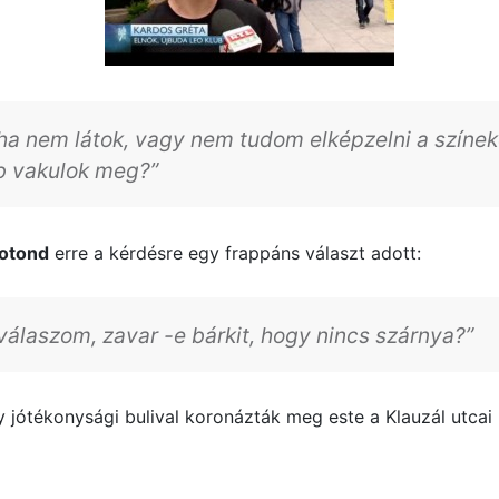
yha nem látok, vagy nem tudom elképzelni a színek
b vakulok meg?”
Botond
erre a kérdésre egy frappáns választ adott:
válaszom, zavar -e bárkit, hogy nincs szárnya?”
jótékonysági bulival koronázták meg este a Klauzál utcai