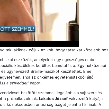
oltak, akiknek céljuk az volt, hogy társaikat közelebb hoz
Technikai eszközök, amelyeket egy egészséges ember
speciális készülékek kerültek bemutatásra. Egy hétköznapi
t és úgynevezett Braille-maszkot készítettek. Eme
egyetemen, ahol az önkéntes egyetemistákból álló
áss a szíveddel”
napot.
zendvicset bekötött szemmel, legalábbis a sajtszerelés
nt a próbálkozóknak.
Lakatos József
vakvezető kutyája
 a közlekedésben óriási segítséget jelent a férfinak. A