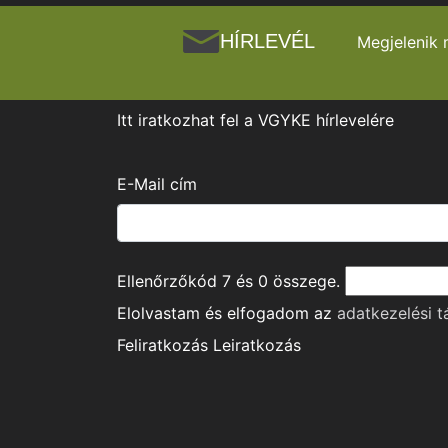
HÍRLEVÉL
Megjelenik 
Itt iratkozhat fel a VGYKE hírlevelére
E-Mail cím
Ellenőrzőkód
7
és
0
összege.
Elolvastam és elfogadom az
adatkezelési t
Feliratkozás
Leiratkozás