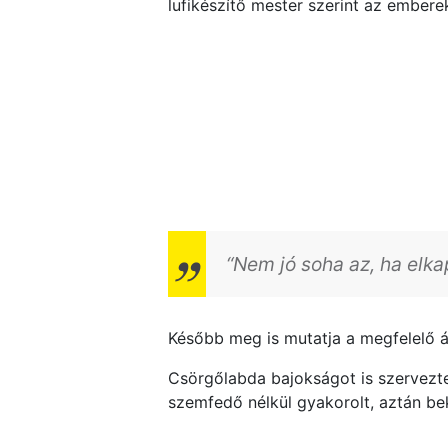
lufikészítő mester szerint az ember
“Nem jó soha az, ha elka
Később meg is mutatja a megfelelő átk
Csörgőlabda bajokságot is szervez
szemfedő nélkül gyakorolt, aztán be