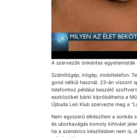
A szervezők önkéntes egyetemisták v
Számítógép, írógép, mobiltelefon. 
gond nélkül használ. 23-án viszont 
telefonhoz például beszélő szoftver
eszközöket bárki kipróbálhatta a Mű
Újbuda Leó Klub szervezte meg a
“L
Nem egyszerű elkészíteni a sonkás s
és uborkavágás komoly kihívást jele
ha a szendvics készítésben nem is, de