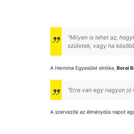
“Milyen is lehet az, hog
születek, vagy ha későb
A Hermina Egyesület elnöke,
Borai 
“Erre van egy nagyon jó 
A szervezők az élménydús napot egy 