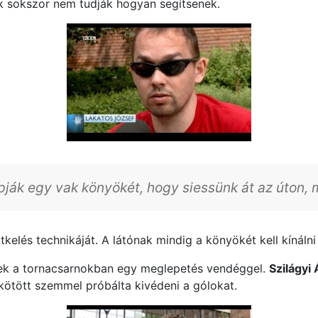
ek sokszor nem tudják hogyan segítsenek.
pják egy vak könyökét, hogy siessünk át az úton, m
elés technikáját. A látónak mindig a könyökét kell kínálni 
tek a tornacsarnokban egy meglepetés vendéggel.
Szilágyi
kötött szemmel próbálta kivédeni a gólokat.