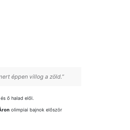
ert éppen villog a zöld.”
és ő halad elől.
 Áron
olimpiai bajnok először