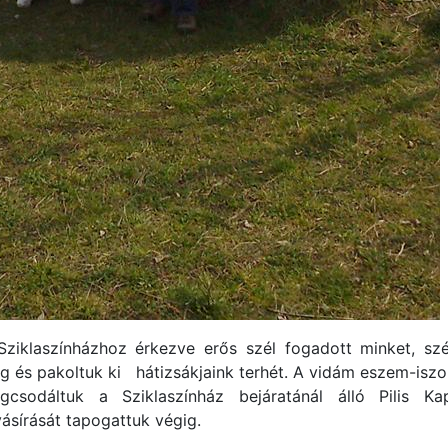
Sziklaszínházhoz érkezve erős szél fogadott minket, szé
g és pakoltuk ki hátizsákjaink terhét. A vidám eszem-isz
gcsodáltuk a Sziklaszínház bejáratánál álló Pilis Kap
vásírását tapogattuk végig.