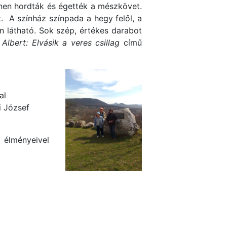
nnen hordták és égették a mészkövet.
. A színház színpada a hegy felől, a
n látható. Sok szép, értékes darabot
Albert: Elvásik a veres csillag
című
al
i József
s élményeivel