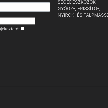
SEGÉDESZKÖZÖK
GYÓGY-, FRISSÍTŐ-,
NYIROK- ÉS TALPMASS
ájékoztató
t