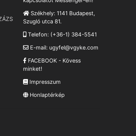
kapcsolatot Messenger-en!
Székhely:
1141 Budapest,
ZÁZS
Szugló utca 81.
Telefon:
(+36-1) 384-5541
E-mail:
ugyfel@vgyke.com
FACEBOOK - Kövess
minket!
Impresszum
Honlaptérkép