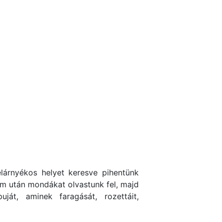
lárnyékos helyet keresve pihentünk
om után mondákat olvastunk fel, majd
uját, aminek faragását, rozettáit,