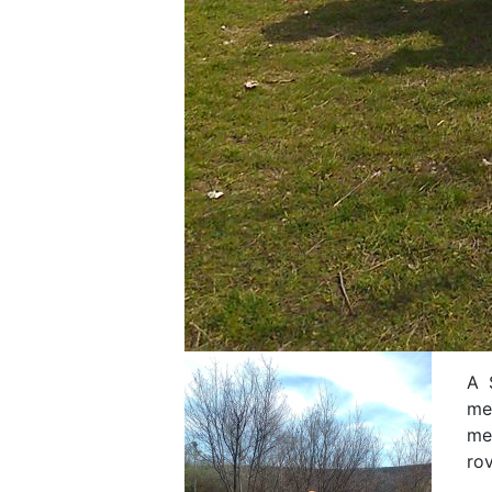
A 
me
me
ro