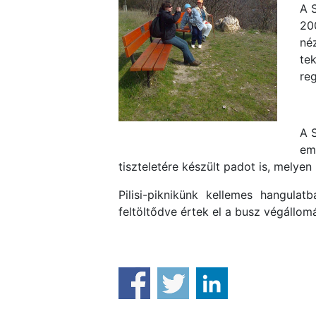
A 
20
né
te
re
A S
em
tiszteletére készült padot is, melye
Pilisi-piknikünk kellemes hangulatb
feltöltődve értek el a busz végállom