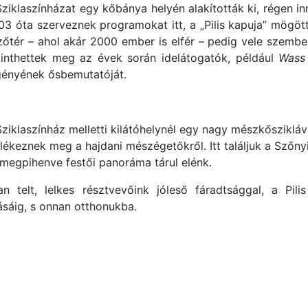
Sziklaszínházat egy kőbánya helyén alakították ki, régen i
03 óta szerveznek programokat itt, a „Pilis kapuja” mögött
zőtér – ahol akár 2000 ember is elfér – pedig vele szembe
kinthettek meg az évek során idelátogatók, például
Wass 
gényének ősbemutatóját.
ziklaszínház melletti kilátóhelynél egy nagy mészkőszikláv
lékeznek meg a hajdani mészégetőkről. Itt találjuk a Szőny
n megpihenve festői panoráma tárul elénk.
an telt, lelkes résztvevőink jóleső fáradtsággal, a Pili
ásáig, s onnan otthonukba.