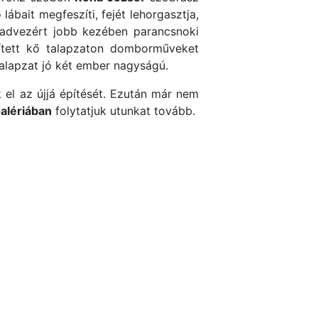
ábait megfeszíti, fejét lehorgasztja,
 hadvezért jobb kezében parancsnoki
zített kő talapzaton domborműveket
 talapzat jó két ember nagyságú.
 el az újjá építését. Ezután már nem
alériában
folytatjuk utunkat tovább.