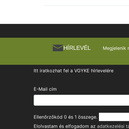
HÍRLEVÉL
Megjelenik 
Itt iratkozhat fel a VGYKE hírlevelére
E-Mail cím
Ellenőrzőkód
0
és
1
összege.
Elolvastam és elfogadom az
adatkezelési t