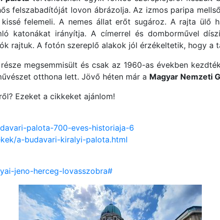
s felszabadítóját lovon ábrázolja. Az izmos paripa mellső l
 kissé felemeli. A nemes állat erőt sugároz. A rajta ülő
omló katonákat irányítja. A címerrel és domborművel dís
atók rajtuk. A fotón szereplő alakok jól érzékeltetik, hogy a
gy része megsemmisült és csak az 1960-as években kezdték
 művészet otthona lett. Jövő héten már a
Magyar Nemzeti G
ről? Ezeket a cikkeket ajánlom!
udavari-palota-700-eves-historiaja-6
kek/a-budavari-kiralyi-palota.html
yai-jeno-herceg-lovasszobra#