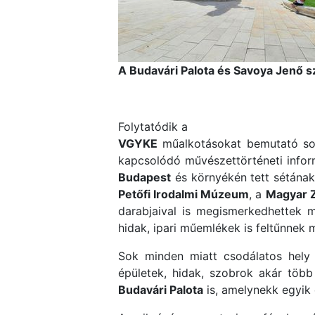
A Budavári Palota és Savoya Jenő s
Folytatódik a
VGYKE
műalkotásokat bemutató soro
kapcsolódó művészettörténeti inform
Budapest
és környékén tett sétának
Petőfi Irodalmi Múzeum
, a
Magyar Z
darabjaival is megismerkedhettek 
hidak, ipari műemlékek is feltűnnek m
Sok minden miatt csodálatos hel
épületek, hidak, szobrok akár több
Budavári Palota
is, amelynekk egyik é