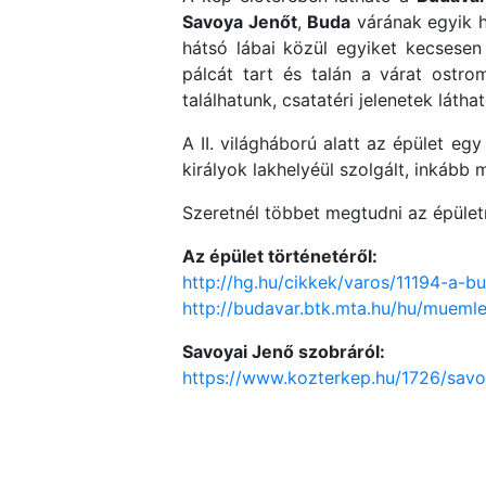
Savoya Jenőt
,
Buda
várának egyik hő
hátsó lábai közül egyiket kecsesen
pálcát tart és talán a várat ostr
találhatunk, csatatéri jelenetek láth
A II. világháború alatt az épület e
királyok lakhelyéül szolgált, inkább
Szeretnél többet megtudni az épület
Az épület történetéről:
http://hg.hu/cikkek/varos/11194-a-b
http://budavar.btk.mta.hu/hu/muemle
Savoyai Jenő szobráról:
https://www.kozterkep.hu/1726/savo