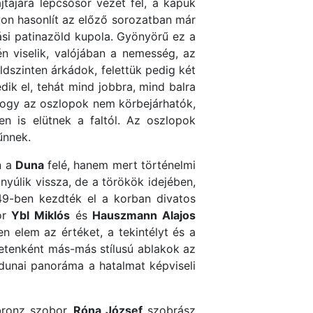
tajára lépcsősor vezet fel, a kapuk
yon hasonlít az előző sorozatban már
ási patinazöld kupola. Gyönyörű ez a
én viselik, valójában a nemesség, az
öldszinten árkádok, felettük pedig két
dik el, tehát mind jobbra, mind balra
, hogy az oszlopok nem körbejárhatók,
n is elütnek a faltól. Az oszlopok
űnnek.
n a
Duna
felé, hanem mert történelmi
 nyúlik vissza, de a törökök idejében,
49-ben kezdték el a korban divatos
kor
Ybl Miklós
és
Hauszmann Alajos
n elem az értéket, a tekintélyt és a
letenként más-más stílusú ablakok az
 dunai panoráma a hatalmat képviseli
bronz szobor.
Róna József
szobrász