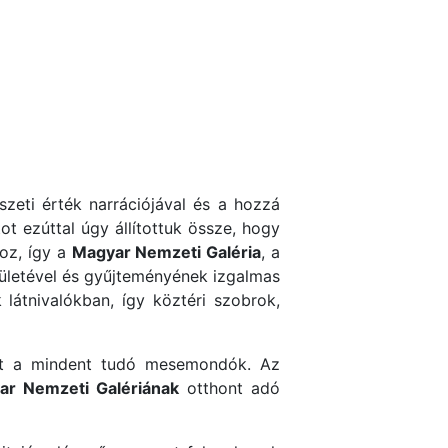
eti érték narrációjával és a hozzá
t ezúttal úgy állítottuk össze, hogy
hoz, így a
Magyar Nemzeti Galéria
, a
letével és gyűjteményének izgalmas
átnivalókban, így köztéri szobrok,
int a mindent tudó mesemondók. Az
ar Nemzeti Galériának
otthont adó