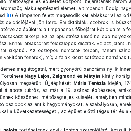
ló méltóságteljes épületet központi bejáratának három aj
a háromszög alakú építészeti elemet, a timpanon. Eddig nag
asd
itt
) A timpanon felett magasodik két ablaksorral az óri
éz oxidációjával jön létre. Emléktáblák, szobrok is büszk
szatérve az épületre: a timpanonos főbejárat két oldalát a f
alszakasz alkotja. Ez az épületrész kissé beljebb helyezke
rész. Ennek ablaksorait féloszlopok díszítik. Ez azt jelenti
al síkjából. Az oszlopok nemcsak térben, hanem színbe
 vakítóan fehérek), míg a falak kicsit sötétebb barnának t
demes meglátogatni, mert gyönyörű panoráma nyílik inne
s. Története
Nagy Lajos
,
Zsigmond
és
Mátyás
király koráig
súlyosan megsérült. Újjáépítését
Mária Terézia
idején, 17
ai állapota tükröz, az már a 19. század építészete, ami
Ennek köszönheti méltőságteljes külsejét, amelyben minde
gító oszlopok az antik hagyományokat, a szabályosan, eme
kkal a következetességet , az épület előtti tágas tér és a
i palota
történetének egyik fontos szereplőjéről készült 