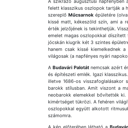
A szikrázó augusztusi napfényben ál
felett klasszikus oszlopok tartják 
szereplő
Műcsarnok
épületére (olv
kissé matt, kékeszöld szín, ami a r
érték jelzőjének is tekinthetjük. Vis
emelet magas oszlopokkal díszített f
jócskán kiugrik két 3 szintes épület
hanem csak kissé kiemelkednek a f
világosak (a napfényes nyári napokon
A
Budavári Palotát
nemcsak azért ér
és építészeti emlék. Igazi klassziku
illetve 1686-os visszafoglalásakor 
barokk stílusban. Amit viszont a m
neobarokk elemekkel bővítették ki. 
kimértséget tükrözi. A fehéren vilá
oszlopokkal együtt alkotott ritmusu
számomra.
A kép előterében látható a
Budavár