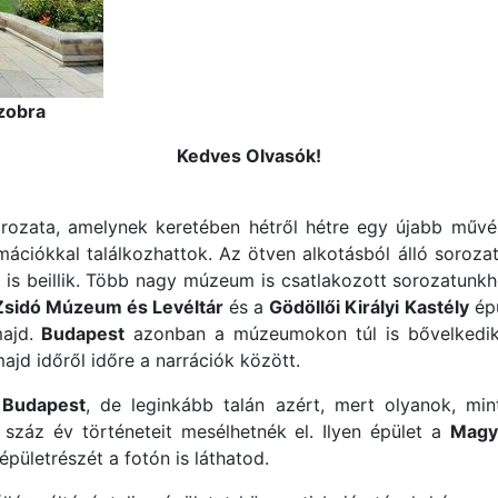
zobra
Kedves Olvasók!
zata, amelynek keretében hétről hétre egy újabb művész
ációkkal találkozhattok. Az ötven alkotásból álló sorozato
 is beillik. Több nagy múzeum is csatlakozott sorozatunk
sidó Múzeum és Levéltár
és a
Gödöllői Királyi Kastély
épü
majd.
Budapest
azonban a múzeumokon túl is bővelkedik l
ajd időről időre a narrációk között.
y
Budapest
, de leginkább talán azért, mert olyanok, m
 száz év történeteit mesélhetnék el. Ilyen épület a
Magy
pületrészét a fotón is láthatod.