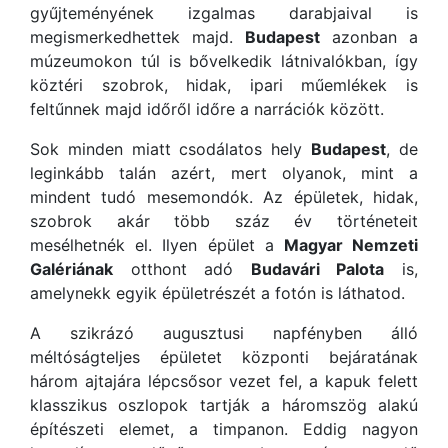
gyűjteményének izgalmas darabjaival is
megismerkedhettek majd.
Budapest
azonban a
múzeumokon túl is bővelkedik látnivalókban, így
köztéri szobrok, hidak, ipari műemlékek is
feltűnnek majd időről időre a narrációk között.
Sok minden miatt csodálatos hely
Budapest
, de
leginkább talán azért, mert olyanok, mint a
mindent tudó mesemondók. Az épületek, hidak,
szobrok akár több száz év történeteit
mesélhetnék el. Ilyen épület a
Magyar Nemzeti
Galériának
otthont adó
Budavári Palota
is,
amelynekk egyik épületrészét a fotón is láthatod.
A szikrázó augusztusi napfényben álló
méltóságteljes épületet központi bejáratának
három ajtajára lépcsősor vezet fel, a kapuk felett
klasszikus oszlopok tartják a háromszög alakú
építészeti elemet, a timpanon. Eddig nagyon