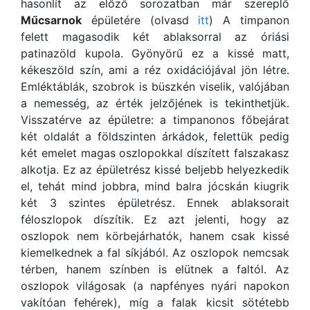
hasonlít az előző sorozatban már szereplő
Műcsarnok
épületére (olvasd
itt
) A timpanon
felett magasodik két ablaksorral az óriási
patinazöld kupola. Gyönyörű ez a kissé matt,
kékeszöld szín, ami a réz oxidációjával jön létre.
Emléktáblák, szobrok is büszkén viselik, valójában
a nemesség, az érték jelzőjének is tekinthetjük.
Visszatérve az épületre: a timpanonos főbejárat
két oldalát a földszinten árkádok, felettük pedig
két emelet magas oszlopokkal díszített falszakasz
alkotja. Ez az épületrész kissé beljebb helyezkedik
el, tehát mind jobbra, mind balra jócskán kiugrik
két 3 szintes épületrész. Ennek ablaksorait
féloszlopok díszítik. Ez azt jelenti, hogy az
oszlopok nem körbejárhatók, hanem csak kissé
kiemelkednek a fal síkjából. Az oszlopok nemcsak
térben, hanem színben is elütnek a faltól. Az
oszlopok világosak (a napfényes nyári napokon
vakítóan fehérek), míg a falak kicsit sötétebb