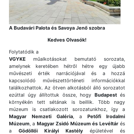
A Budavári Palota és Savoya Jenő szobra
Kedves Olvasók!
Folytatódik a
VGYKE
műalkotásokat bemutató sorozata,
amelynek keretében hétről hétre egy újabb
művészeti érték narrációjával és a hozzá
kapcsolódó művészettörténeti információkkal
találkozhattok. Az ötven alkotásból álló sorozatot
ezúttal úgy állítottuk össze, hogy
Budapest
és
környékén tett sétának is beillik. Több nagy
múzeum is csatlakozott sorozatunkhoz, így a
Magyar Nemzeti Galéria
, a
Petőfi Irodalmi
Múzeum
, a
Magyar Zsidó Múzeum és Levéltár
és
a
Gödöllői Királyi Kastély
épületével és