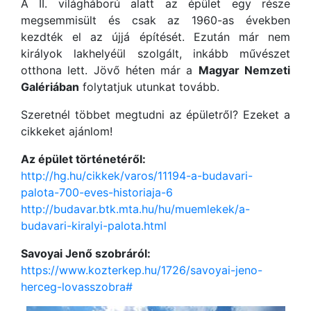
A II. világháború alatt az épület egy része
megsemmisült és csak az 1960-as években
kezdték el az újjá építését. Ezután már nem
királyok lakhelyéül szolgált, inkább művészet
otthona lett. Jövő héten már a
Magyar Nemzeti
Galériában
folytatjuk utunkat tovább.
Szeretnél többet megtudni az épületről? Ezeket a
cikkeket ajánlom!
Az épület történetéről:
http://hg.hu/cikkek/varos/11194-a-budavari-
palota-700-eves-historiaja-6
http://budavar.btk.mta.hu/hu/muemlekek/a-
budavari-kiralyi-palota.html
Savoyai Jenő szobráról:
https://www.kozterkep.hu/1726/savoyai-jeno-
herceg-lovasszobra#