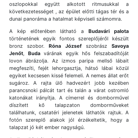
oszlopokkal együtt alkotott ritmusukkal a
következetességet , az épület előtti tágas tér és a
dunai panoráma a hatalmat képviseli számomra.
A kép előterében látható a
Budavári palota
történetének egyik fontos szereplőjéről készült
bronz szobor.
Róna József
szobrász
Savoya
Jenőt
,
Buda
várának egyik hős felszabadítóját
lovon ábrázolja. Az izmos paripa mellső lábait
megfeszíti, fejét lehorgasztja, hátsó lábai közül
egyiket kecsesen kissé felemeli. A nemes állat erőt
sugároz. A rajta ülő hadvezért jobb kezében
parancsnoki pálcát tart és talán a várat ostromló
katonákat irányítja. A címerrel és domborművel
díszített kő talapzaton domborműveket
találhatunk, csatatéri jelenetek láthatók rajtuk. A
fotón szereplő alakok jól érzékeltetik, hogy a
talapzat jó két ember nagyságú.