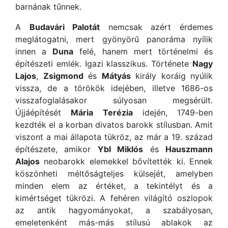
barnának tűnnek.
A
Budavári Palotát
nemcsak azért érdemes
meglátogatni, mert gyönyörű panoráma nyílik
innen a
Duna
felé, hanem mert történelmi és
építészeti emlék. Igazi klasszikus. Története
Nagy
Lajos
,
Zsigmond
és
Mátyás
király koráig nyúlik
vissza, de a törökök idejében, illetve 1686-os
visszafoglalásakor súlyosan megsérült.
Újjáépítését
Mária Terézia
idején, 1749-ben
kezdték el a korban divatos barokk stílusban. Amit
viszont a mai állapota tükröz, az már a 19. század
építészete, amikor
Ybl Miklós
és
Hauszmann
Alajos
neobarokk elemekkel bővítették ki. Ennek
köszönheti méltőságteljes külsejét, amelyben
minden elem az értéket, a tekintélyt és a
kimértséget tükrözi. A fehéren világító oszlopok
az antik hagyományokat, a szabályosan,
emeletenként más-más stílusú ablakok az