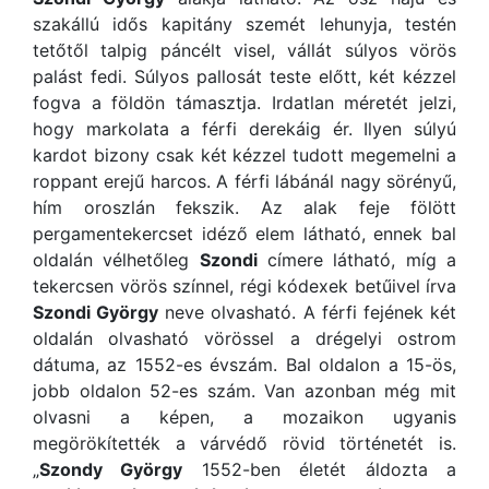
szakállú idős kapitány szemét lehunyja, testén
tetőtől talpig páncélt visel, vállát súlyos vörös
palást fedi. Súlyos pallosát teste előtt, két kézzel
fogva a földön támasztja. Irdatlan méretét jelzi,
hogy markolata a férfi derekáig ér. Ilyen súlyú
kardot bizony csak két kézzel tudott megemelni a
roppant erejű harcos. A férfi lábánál nagy sörényű,
hím oroszlán fekszik. Az alak feje fölött
pergamentekercset idéző elem látható, ennek bal
oldalán vélhetőleg
Szondi
címere látható, míg a
tekercsen vörös színnel, régi kódexek betűivel írva
Szondi György
neve olvasható. A férfi fejének két
oldalán olvasható vörössel a drégelyi ostrom
dátuma, az 1552-es évszám. Bal oldalon a 15-ös,
jobb oldalon 52-es szám. Van azonban még mit
olvasni a képen, a mozaikon ugyanis
megörökítették a várvédő rövid történetét is.
„
Szondy György
1552-ben életét áldozta a