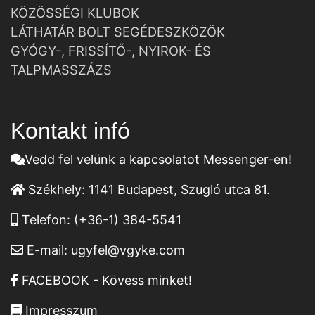
KÖZÖSSÉGI KLUBOK
LÁTHATÁR BOLT SEGÉDESZKÖZÖK
GYÓGY-, FRISSÍTŐ-, NYIROK- ÉS
TALPMASSZÁZS
Kontakt infó
Vedd fel velünk a kapcsolatot Messenger-en!
Székhely:
1141 Budapest, Szugló utca 81.
Telefon:
(+36-1) 384-5541
E-mail:
ugyfel@vgyke.com
FACEBOOK - Kövess minket!
Impresszum