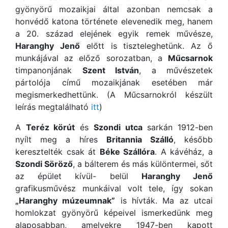
gyönyörű mozaikjai által azonban nemcsak a
honvédő katona története elevenedik meg, hanem
a 20. század elejének egyik remek művésze,
Haranghy Jenő
előtt is tiszteleghetünk. Az ő
munkájával az előző sorozatban, a
Műcsarnok
timpanonjának
Szent István
, a művészetek
pártolója című mozaikjának esetében már
megismerkedhettünk. (A Műcsarnokról készült
leírás megtalálható
itt
)
A
Teréz körút
és
Szondi utca
sarkán 1912-ben
nyílt meg a híres
Britannia Szálló
, később
keresztelték csak át
Béke Szállóra
. A kávéház, a
Szondi Söröző
, a bálterem és más különtermei, sőt
az épület kívül- belül
Haranghy Jenő
grafikusművész munkáival volt tele, így sokan
„Haranghy múzeumnak”
is hívták. Ma az utcai
homlokzat gyönyörű képeivel ismerkedünk meg
alaposabban, amelyekre 1947-ben kapott