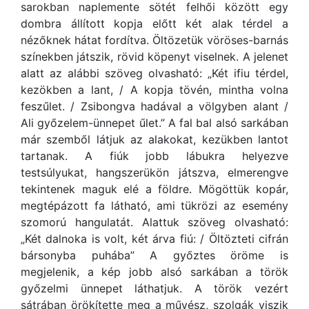
sarokban naplemente sötét felhői között egy
dombra állított kopja előtt két alak térdel a
nézőknek hátat fordítva. Öltözetük vöröses-barnás
színekben játszik, rövid köpenyt viselnek. A jelenet
alatt az alábbi szöveg olvasható: „Két ifiu térdel,
kezökben a lant, / A kopja tövén, mintha volna
feszűlet. / Zsibongva hadával a völgyben alant /
Ali győzelem-ünnepet űlet.” A fal bal alsó sarkában
már szemből látjuk az alakokat, kezükben lantot
tartanak. A fiúk jobb lábukra helyezve
testsúlyukat, hangszerükön játszva, elmerengve
tekintenek maguk elé a földre. Mögöttük kopár,
megtépázott fa látható, ami tükrözi az esemény
szomorú hangulatát. Alattuk szöveg olvasható:
„Két dalnoka is volt, két árva fiú: / Öltözteti cifrán
bársonyba puhába” A győztes öröme is
megjelenik, a kép jobb alsó sarkában a török
győzelmi ünnepet láthatjuk. A török vezért
sátrában örökítette meg a művész, szolgák viszik