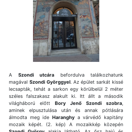
A
Szondi utcára
befordulva találkozhatunk
magával
Szondi Györggyel
. Az épület sarkát kissé
lecsapták, tehát a sarkon egy körülbelül 2 méter
széles falszakasz alakult ki. Itt állt a második
világháború előtt
Bory Jenő Szondi szobra
,
aminek elpusztulása után és annak pótlására
álmodta meg ide
Haranghy
a várvédő kapitány
mozaik képét. (2. kép) A mozaikkép közepén
Szondi György
alakja látható. Az ősz hajú és