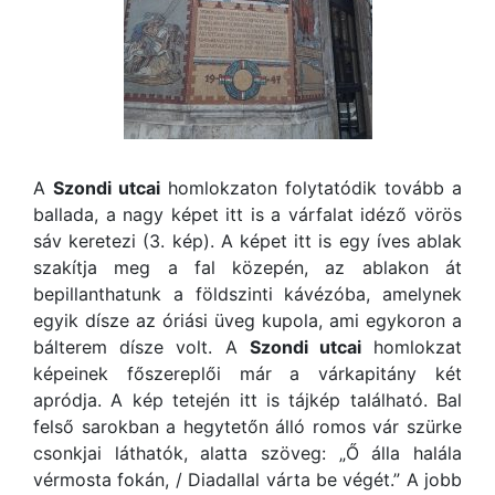
A
Szondi utcai
homlokzaton folytatódik tovább a
ballada, a nagy képet itt is a várfalat idéző vörös
sáv keretezi (3. kép). A képet itt is egy íves ablak
szakítja meg a fal közepén, az ablakon át
bepillanthatunk a földszinti kávézóba, amelynek
egyik dísze az óriási üveg kupola, ami egykoron a
bálterem dísze volt. A
Szondi utcai
homlokzat
képeinek főszereplői már a várkapitány két
apródja. A kép tetején itt is tájkép található. Bal
felső sarokban a hegytetőn álló romos vár szürke
csonkjai láthatók, alatta szöveg: „Ő álla halála
vérmosta fokán, / Diadallal várta be végét.” A jobb