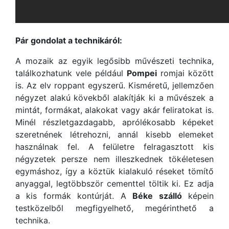
Pár gondolat a technikáról:
A mozaik az egyik legősibb művészeti technika,
találkozhatunk vele például
Pompei
romjai között
is. Az elv roppant egyszerű. Kisméretű, jellemzően
négyzet alakú kövekből alakítják ki a művészek a
mintát, formákat, alakokat vagy akár feliratokat is.
Minél részletgazdagabb, aprólékosabb képeket
szeretnének létrehozni, annál kisebb elemeket
használnak fel. A felületre felragasztott kis
négyzetek persze nem illeszkednek tökéletesen
egymáshoz, így a köztük kialakuló réseket tömítő
anyaggal, legtöbbször cementtel töltik ki. Ez adja
a kis formák kontúrját. A
Béke szálló
képein
testközelből megfigyelhető, megérinthető a
technika.