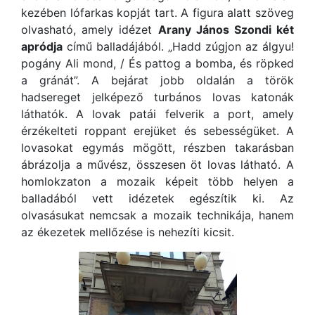
kezében lófarkas kopját tart. A figura alatt szöveg
olvasható, amely idézet
Arany János Szondi két
apródja
című balladájából. „Hadd zúgjon az álgyu!
pogány Ali mond, / És pattog a bomba, és röpked
a gránát”. A bejárat jobb oldalán a török
hadsereget jelképező turbános lovas katonák
láthatók. A lovak patái felverik a port, amely
érzékelteti roppant erejüket és sebességüket. A
lovasokat egymás mögött, részben takarásban
ábrázolja a művész, összesen öt lovas látható. A
homlokzaton a mozaik képeit több helyen a
balladából vett idézetek egészítik ki. Az
olvasásukat nemcsak a mozaik technikája, hanem
az ékezetek mellőzése is nehezíti kicsit.