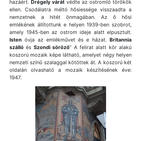
hazáért.
Drégely várát
védte az ostromló törökök
ellen. Csodálatra méltó hősiessége visszaadta a
nemzetnek a hitét önmagában. Az ő hősi
emlékének állítottunk e helyen 1939-ben szobrot,
amely 1945-ben az ostrom ideje alatt elpusztult.
Isten
óvja az emlékművet és e házat.
Britannia
szálló
és
Szondi söröző
” A felirat alatt kör alakú
koszorú mozaik képe látható, amelyet négy helyen
nemzeti színű szalaggal kötöttek át. A koszorú két
oldalán olvasható a mozaik készítésének éve:
1947.