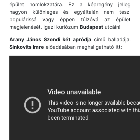
épület homlokzatára. Ez a képregény jelleg
nagyon különleges és egyáltalán nem teszi
populárissá vagy éppen túlzóvá az épület
megjelenését. Igazi kuriózum
Budapest
utcáin!
Arany János Szondi két apródja
című balladája,
Sinkovits Imre
előadásában meghallgatható itt: