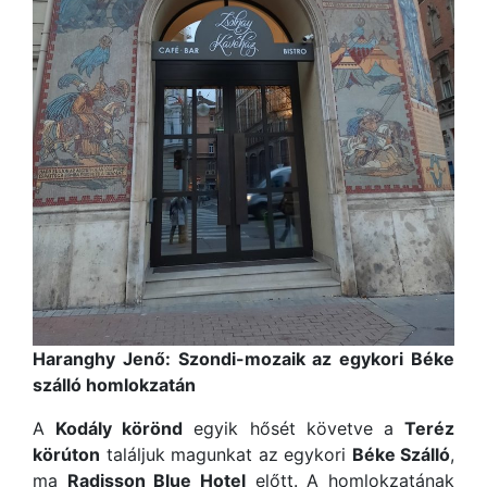
Haranghy Jenő: Szondi-mozaik az egykori Béke
szálló homlokzatán
A
Kodály körönd
egyik hősét követve a
Teréz
körúton
találjuk magunkat az egykori
Béke Szálló
,
ma
Radisson Blue Hotel
előtt. A homlokzatának