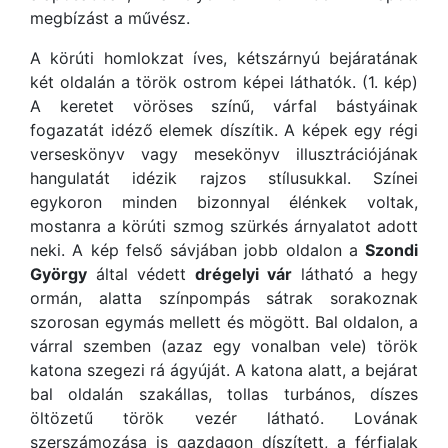
megbízást a művész.
A körúti homlokzat íves, kétszárnyú bejáratának
két oldalán a török ostrom képei láthatók. (1. kép)
A keretet vöröses színű, várfal bástyáinak
fogazatát idéző elemek díszítik. A képek egy régi
verseskönyv vagy mesekönyv illusztrációjának
hangulatát idézik rajzos stílusukkal. Színei
egykoron minden bizonnyal élénkek voltak,
mostanra a körúti szmog szürkés árnyalatot adott
neki. A kép felső sávjában jobb oldalon a
Szondi
György
által védett
drégelyi vár
látható a hegy
ormán, alatta színpompás sátrak sorakoznak
szorosan egymás mellett és mögött. Bal oldalon, a
várral szemben (azaz egy vonalban vele) török
katona szegezi rá ágyúját. A katona alatt, a bejárat
bal oldalán szakállas, tollas turbános, díszes
öltözetű török vezér látható. Lovának
szerszámozása is gazdagon díszített, a férfialak