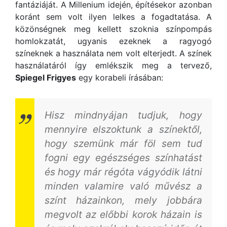
fantáziáját. A Millenium idején, építésekor azonban
koránt sem volt ilyen lelkes a fogadtatása. A
közönségnek meg kellett szoknia színpompás
homlokzatát, ugyanis ezeknek a ragyogó
színeknek a használata nem volt elterjedt. A színek
használatáról így emlékszik meg a tervező,
Spiegel Frigyes
egy korabeli írásában:
Hisz mindnyájan tudjuk, hogy
mennyire elszoktunk a színektől,
hogy szemünk már föl sem tud
fogni egy egészséges színhatást
és hogy már régóta vágyódik látni
minden valamire való művész a
színt házainkon, mely jobbára
megvolt az előbbi korok házain is