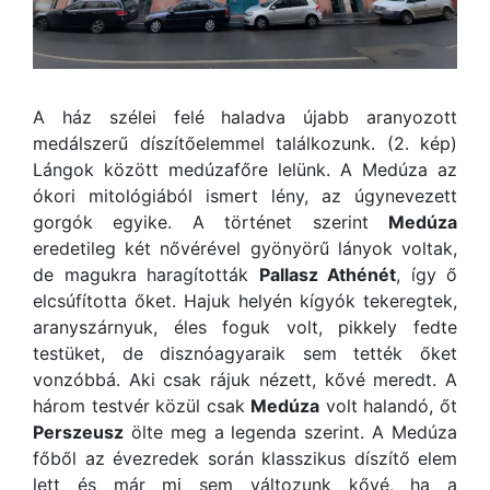
A ház szélei felé haladva újabb aranyozott
medálszerű díszítőelemmel találkozunk. (2. kép)
Lángok között medúzafőre lelünk. A Medúza az
ókori mitológiából ismert lény, az úgynevezett
gorgók egyike. A történet szerint
Medúza
eredetileg két nővérével gyönyörű lányok voltak,
de magukra haragították
Pallasz Athénét
, így ő
elcsúfította őket. Hajuk helyén kígyók tekeregtek,
aranyszárnyuk, éles foguk volt, pikkely fedte
testüket, de disznóagyaraik sem tették őket
vonzóbbá. Aki csak rájuk nézett, kővé meredt. A
három testvér közül csak
Medúza
volt halandó, őt
Perszeusz
ölte meg a legenda szerint. A Medúza
főből az évezredek során klasszikus díszítő elem
lett és már mi sem változunk kővé, ha a