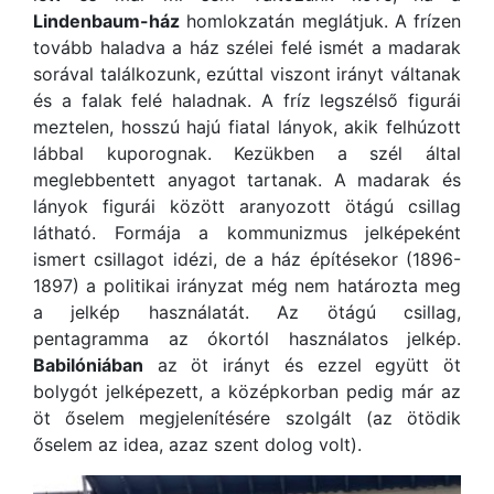
Lindenbaum-ház
homlokzatán meglátjuk. A frízen
tovább haladva a ház szélei felé ismét a madarak
sorával találkozunk, ezúttal viszont irányt váltanak
és a falak felé haladnak. A fríz legszélső figurái
meztelen, hosszú hajú fiatal lányok, akik felhúzott
lábbal kuporognak. Kezükben a szél által
meglebbentett anyagot tartanak. A madarak és
lányok figurái között aranyozott ötágú csillag
látható. Formája a kommunizmus jelképeként
ismert csillagot idézi, de a ház építésekor (1896-
1897) a politikai irányzat még nem határozta meg
a jelkép használatát. Az ötágú csillag,
pentagramma az ókortól használatos jelkép.
Babilóniában
az öt irányt és ezzel együtt öt
bolygót jelképezett, a középkorban pedig már az
öt őselem megjelenítésére szolgált (az ötödik
őselem az idea, azaz szent dolog volt).