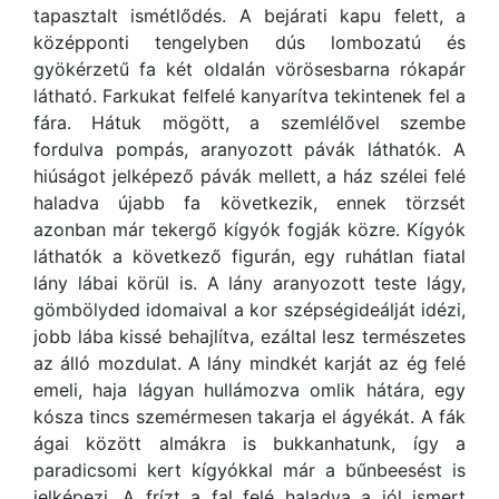
tapasztalt ismétlődés. A bejárati kapu felett, a
középponti tengelyben dús lombozatú és
gyökérzetű fa két oldalán vörösesbarna rókapár
látható. Farkukat felfelé kanyarítva tekintenek fel a
fára. Hátuk mögött, a szemlélővel szembe
fordulva pompás, aranyozott pávák láthatók. A
hiúságot jelképező pávák mellett, a ház szélei felé
haladva újabb fa következik, ennek törzsét
azonban már tekergő kígyók fogják közre. Kígyók
láthatók a következő figurán, egy ruhátlan fiatal
lány lábai körül is. A lány aranyozott teste lágy,
gömbölyded idomaival a kor szépségideálját idézi,
jobb lába kissé behajlítva, ezáltal lesz természetes
az álló mozdulat. A lány mindkét karját az ég felé
emeli, haja lágyan hullámozva omlik hátára, egy
kósza tincs szemérmesen takarja el ágyékát. A fák
ágai között almákra is bukkanhatunk, így a
paradicsomi kert kígyókkal már a bűnbeesést is
jelképezi. A frízt a fal felé haladva a jól ismert