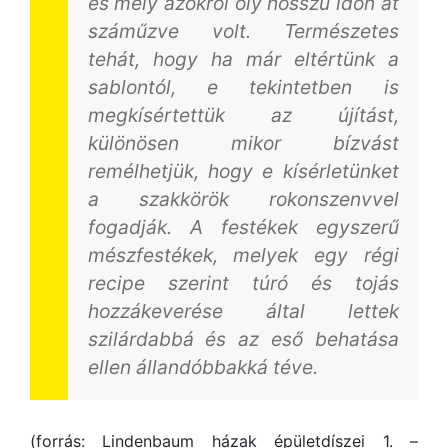
és mely azokról oly hosszú időn át
száműzve volt. Természetes
tehát, hogy ha már eltértünk a
sablontól, e tekintetben is
megkísértettük az újítást,
különösen mikor bízvást
remélhetjük, hogy e kísérletünket
a szakkörök rokonszenvvel
fogadják. A festékek egyszerű
mészfestékek, melyek egy régi
recipe szerint túró és tojás
hozzákeverése által lettek
szilárdabbá és az eső behatása
ellen állandóbbakká téve.
(forrás: Lindenbaum házak épületdíszei 1. –