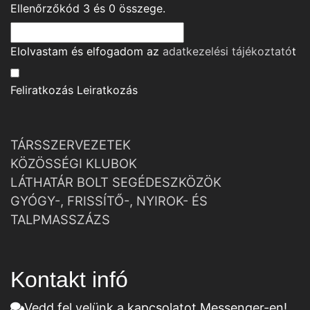
Ellenőrzőkód
3
és
0
összege.
Elolvastam és elfogadom az
adatkezelési tájékoztató
t
Feliratkozás
Leiratkozás
TÁRSSZERVEZETEK
KÖZÖSSÉGI KLUBOK
LÁTHATÁR BOLT SEGÉDESZKÖZÖK
GYÓGY-, FRISSÍTŐ-, NYIROK- ÉS
TALPMASSZÁZS
Kontakt infó
Vedd fel velünk a kapcsolatot Messenger-en!