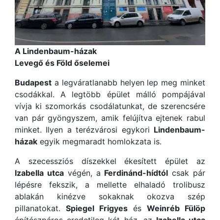
A Lindenbaum-házak
Levegő és Föld őselemei
Budapest
a legváratlanabb helyen lep meg minket
csodákkal. A legtöbb épület málló pompájával
vívja ki szomorkás csodálatunkat, de szerencsére
van pár gyöngyszem, amik felújítva ejtenek rabul
minket. Ilyen a terézvárosi egykori
Lindenbaum-
házak
egyik megmaradt homlokzata is.
A szecessziós díszekkel ékesített épület az
Izabella utca
végén, a
Ferdinánd-hídtól
csak pár
lépésre fekszik, a mellette elhaladó trolibusz
ablakán kinézve sokaknak okozva szép
pillanatokat.
Spiegel Frigyes
és
Weinréb Fülöp