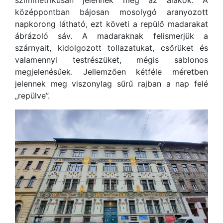
szimmetrikusan jelennek meg az alakok. A
középpontban bájosan mosolygó aranyozott
napkorong látható, ezt követi a repülő madarakat
ábrázoló sáv. A madaraknak felismerjük a
szárnyait, kidolgozott tollazatukat, csőrüket és
valamennyi testrészüket, mégis sablonos
megjelenésűek. Jellemzően kétféle méretben
jelennek meg viszonylag sűrű rajban a nap felé
„repülve”.