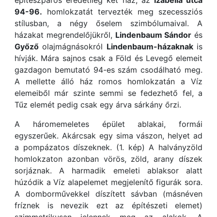
építészpáros eredetileg két ház, az
Izabella utca
94-96.
homlokzatát tervezték meg szecessziós
stílusban, a négy őselem szimbólumaival. A
házakat megrendelőjükről,
Lindenbaum Sándor
és
Győző
olajmágnásokról
Lindenbaum-házaknak
is
hívják. Mára sajnos csak a Föld és Levegő elemeit
gazdagon bemutató 94-es szám csodálható meg.
A mellette álló ház romos homlokzatán a Víz
elemeiből már szinte semmi se fedezhető fel, a
Tűz elemét pedig csak egy árva sárkány őrzi.
A háromemeletes épület ablakai, formái
egyszerűek. Akárcsak egy sima vászon, helyet ad
a pompázatos díszeknek. (1. kép) A halványzöld
homlokzaton azonban vörös, zöld, arany díszek
sorjáznak. A harmadik emeleti ablaksor alatt
húzódik a Víz alapelemet megjelenítő figurák sora.
A domborművekkel díszített sávban (másnéven
fríznek is nevezik ezt az építészeti elemet)