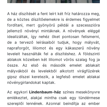
A ház díszítését a fent leírt két fríz határozza meg,
de a köztes díszítőelemekre is érdemes figyelmet
fordítani, mert gyönyörű példái a szecesszióra
jellemző növényi mintáknak. A növények eléggé
idealizáltak, így nehéz őket pontosan felismerni,
de a tervező leírásaiból tudjuk, hogy mályvát,
napraforgót, liliomot és egy kákaszerű növény
leveleit használták fel a díszítéshez. A földszinti
ablakok közeiben két liliomot vörös szalag fog ja
össze. Az első és második emelet ablakait
mályvákból és levelekből alkotott virágfűzérek
gipsz díszei keretezik, a legfelső emelet ablakai
növénygirlandokat kaptak.
Az egykori
Lindenbaum-ház
színes mesekönyvre
emlékeztet, alakjai mintha csak egy tündérmese
szereplői lennének. Azonnal beindítja az ember