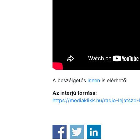
A beszélgetés
innen
is elérhető.
Az interjú forrása:
https://mediaklikk.hu/radio-lejat