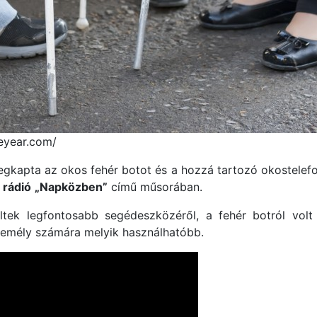
eyear.com/
megkapta az okos fehér botot és a hozzá tartozó okostele
 rádió
„Napközben”
című műsorában.
rültek legfontosabb segédeszközéről, a fehér botról vo
személy számára melyik használhatóbb.