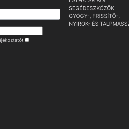
LÁTHATÁR BOLT
SEGÉDESZKÖZÖK
GYÓGY-, FRISSÍTŐ-,
NYIROK- ÉS TALPMASS
ájékoztató
t