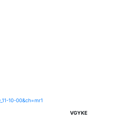
0_11-10-00&ch=mr1
VGYKE