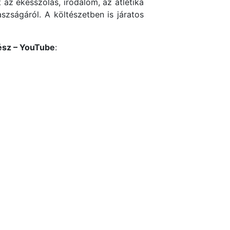
 az ékesszólás, irodalom, az atlétika
szságáról. A költészetben is járatos
ész – YouTube
: