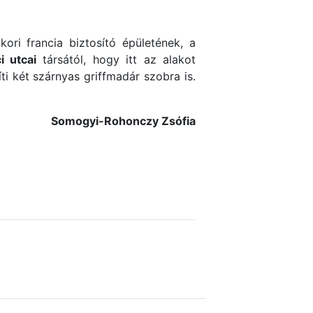
ori francia biztosító épületének, a
i utcai
társától, hogy itt az alakot
ti két szárnyas griffmadár szobra is.
Somogyi-Rohonczy Zsófia