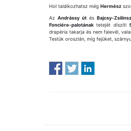
Hol találkozhatsz még
Hermész
szo
Az
Andrássy út
és
Bajcsy-Zsilins
Fonciére-palotának
tetejét díszíti
drapéria takarja és nem falevél, val
Testük oroszlán, míg fejüket, szárny