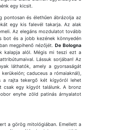
énk egy kicsit.
ag pontosan és élethűen ábrázolja az
át egy kis falevél takarja. Az alak
 emeli. Az elegáns mozdulatot tovább
yas bot és a jobb kezének könnyedén
tában megpihenő nézőjét.
De Bologna
ak kalapja alól. Mégis mi teszi ezt a
attribútumaival. Lássuk sorjában! Az
rnyak láthatók, amely a gyorsaságát
 kerükeión; caduceus a rómaiaknál),
 a rajta tekergő két kígyóról lehet
tt csak egy kígyót találunk. A bronz
zobor enyhe zöld patinás árnyalatot
ert a görög mitológiában. Emellett a