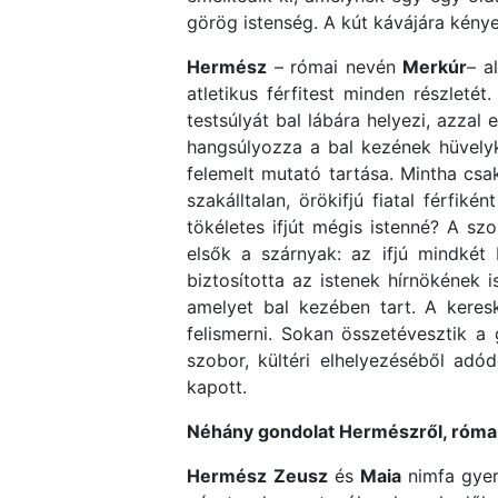
görög istenség. A kút kávájára kénye
Hermész
– római nevén
Merkúr
– a
atletikus férfitest minden részlet
testsúlyát bal lábára helyezi, azza
hangsúlyozza a bal kezének hüvelyk
felemelt mutató tartása. Mintha cs
szakálltalan, örökifjú fiatal férfik
tökéletes ifjút mégis istenné? A sz
elsők a szárnyak: az ifjú mindkét 
biztosította az istenek hírnökének i
amelyet bal kezében tart. A keresk
felismerni. Sokan összetévesztik a 
szobor, kültéri elhelyezéséből adó
kapott.
Néhány gondolat Hermészről, római
Hermész
Zeusz
és
Maia
nimfa gyerm