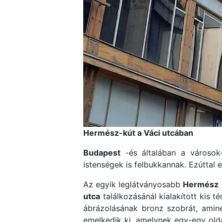
Hermész-kút a Váci utcában
Budapest
-és általában a városok-
istenségek is felbukkannak. Ezúttal 
Az egyik leglátványosabb
Hermész
utca
találkozásánál kialakított kis té
ábrázolásának bronz szobrát, ami
emelkedik ki, amelynek egy-egy olda