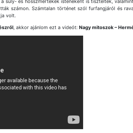
a súly- és hosszmértékek isteneként is tisztelték, valamint
tták számon. Számtalan történet szól furfangjáról és rava
a volt.
szről
, akkor ajánlom ezt a videót:
Nagy mitoszok – Herm