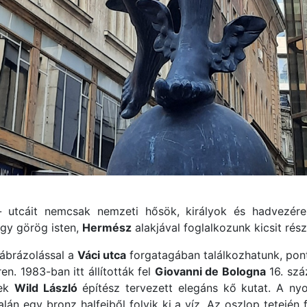
 utcáit nemcsak nemzeti hősök, királyok és hadvezére
egy görög isten,
Hermész
alakjával foglalkozunk kicsit rés
ábrázolással a
Váci utca
forgatagában találkozhatunk, po
ren. 1983-ban itt állították fel
Giovanni de Bologna
16. szá
nek
Wild László
építész tervezett elegáns kő kutat. A ny
lán egy bronz halfejből folyik ki a víz. Az oszlop tetejé