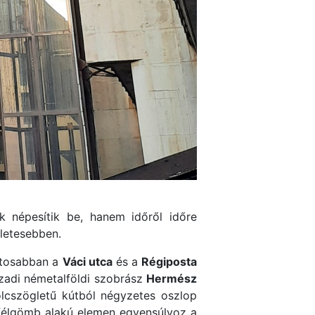
k népesítik be, hanem időről időre
zletesebben.
ntosabban a
Váci utca
és a
Régiposta
zadi németalföldi szobrász
Hermész
olcszögletű kútból négyzetes oszlop
n félgömb alakú elemen egyensúlyoz a