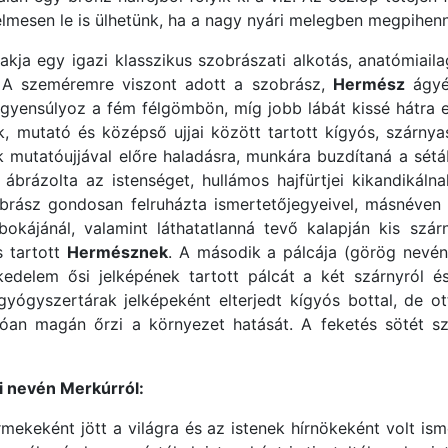
lmesen le is ülhetünk, ha a nagy nyári melegben megpihenn
lakja egy igazi klasszikus szobrászati alkotás, anatómiail
ét. A szeméremre viszont adott a szobrász,
Hermész
ágyék
l egyensúlyoz a fém félgömbön, míg jobb lábát kissé hátra
, mutató és középső ujjai között tartott kígyós, szárn
ak mutatóujjával előre haladásra, munkára buzdítaná a sé
ént ábrázolta az istenséget, hullámos hajfürtjei kikandikáln
obrász gondosan felruházta ismertetőjegyeivel, másnéven 
bokájánál, valamint láthatatlanná tevő kalapján kis szá
s tartott
Hermésznek
. A második a pálcája (görög nevén
edelem ősi jelképének tartott pálcát a két szárnyról és
gyógyszertárak jelképeként elterjedt kígyós bottal, de o
dóan magán őrzi a környezet hatását. A feketés sötét s
 nevén Merkúrról:
ekeként jött a világra és az istenek hírnökeként volt ism