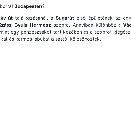
borral
Budapesten
?
zky út
találkozásánál, a
Sugárút
első épületének az egyk
Szász Gyula
Hermész
szobra. Annyiban különbözik
Vác
amint egy pénzeszsákot tart kezében és a szobrot kiegészí
ukat és karmos lábukat a sastól kölcsönözték.