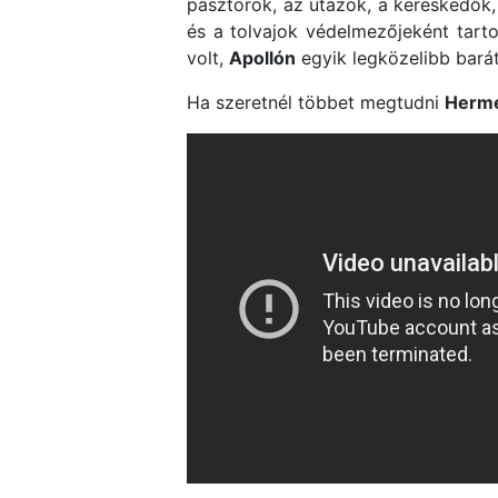
pásztorok, az utazók, a kereskedők, 
és a tolvajok védelmezőjeként tarto
volt,
Apollón
egyik legközelibb barátj
Ha szeretnél többet megtudni
Hermé