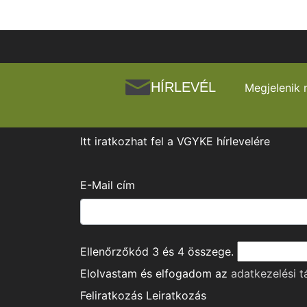
HÍRLEVÉL
Megjelenik 
Itt iratkozhat fel a VGYKE hírlevelére
E-Mail cím
Ellenőrzőkód
3
és
4
összege.
Elolvastam és elfogadom az
adatkezelési t
Feliratkozás
Leiratkozás