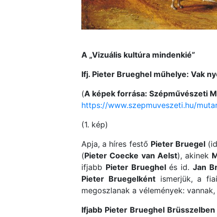
A „Vizuális kultúra mindenkié”
Ifj. Pieter Brueghel műhelye: Vak n
(
A képek forrása: Szépművészeti
https://www.szepmuveszeti.hu/mutar
(1. kép)
Apja, a híres festő
Pieter Bruegel
(i
(
Pieter Coecke van Aelst
), akinek
M
ifjabb
Pieter Brueghel
és id.
Jan B
Pieter Bruegelként
ismerjük, a fia
megoszlanak a vélemények: vannak,
Ifjabb Pieter Brueghel
Brüsszelben