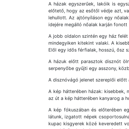
A házak egyszerűek, lakóik is egysz
előtető, hogy az esőtől védje azt, 
lehullott. Az ajtónyíláson egy nőalak
idejére megálló nőalak karján fonott 
A jobb oldalon szintén egy ház felét
mindegyiken kitekint valaki. A kiseb
Elől egy idős férfialak, hosszú, ősz s
A házuk előtt parasztok disznót öl
serpenyőbe gyűjti egy asszony, köz
A disznóvágó jelenet szereplői előtt
A kép hátterében házak: kisebbek, n
az út a kép hátterében kanyarog a ho
A kép fókuszában és előterében egy
látunk, izgatott népek csoportosuln
kupac kisgyerek közé keveredett vol