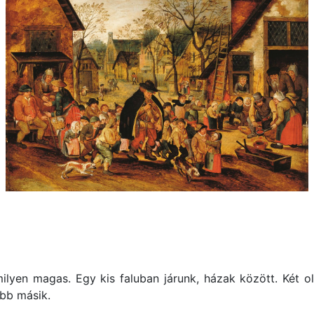
ilyen magas. Egy kis faluban járunk, házak között. Két o
bb másik.