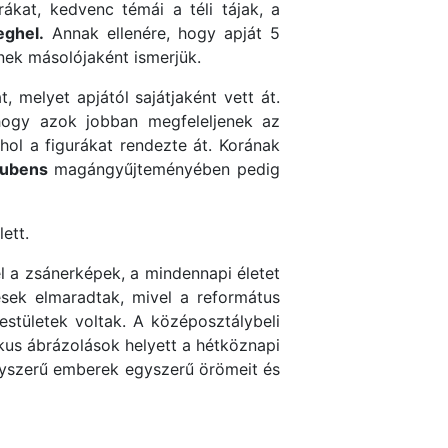
rákat, kedvenc témái a téli tájak, a
eghel.
Annak ellenére, hogy apját 5
nek másolójaként ismerjük.
t, melyet apjától sajátjaként vett át.
hogy azok jobban megfeleljenek az
 hol a figurákat rendezte át. Korának
Rubens
magángyűjteményében pedig
ett.
l a zsánerképek, a mindennapi életet
sek elmaradtak, mivel a református
estületek voltak. A középosztálybeli
ikus ábrázolások helyett a hétköznapi
 egyszerű emberek egyszerű örömeit és