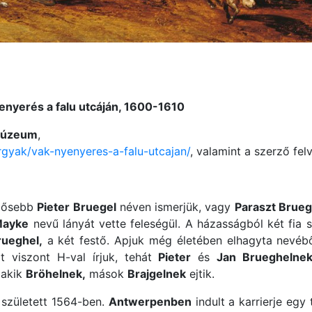
yenyerés a falu utcáján, 1600-1610
 Múzeum
,
gyak/vak-nyenyeres-a-falu-utcajan/
, valamint a szerző fel
dősebb
Pieter Bruegel
néven ismerjük, vagy
Paraszt Brueg
ayke
nevű lányát vette feleségül. A házasságból két fia sz
rueghel,
a két festő. Apjuk még életében elhagyta nevéből
it viszont H-val írjuk, tehát
Pieter
és
Jan Brueghelne
 akik
Bröhelnek,
mások
Brajgelnek
ejtik.
született 1564-ben.
Antwerpenben
indult a karrierje egy