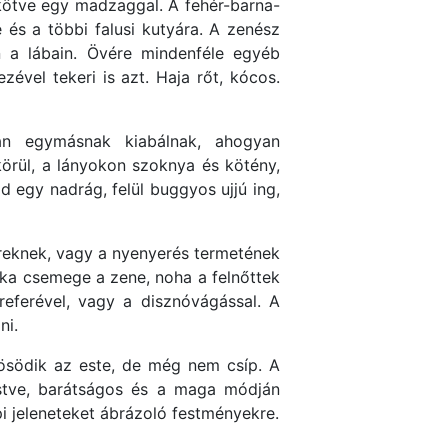
 kötve egy madzaggal. A fehér-barna-
és a többi falusi kutyára. A zenész
n a lábain. Övére mindenféle egyéb
zével tekeri is azt. Haja rőt, kócos.
an egymásnak kiabálnak, ahogyan
körül, a lányokon szoknya és kötény,
d egy nadrág, felül buggyos ujjú ing,
ereknek, vagy a nyenyerés termetének
itka csemege a zene, noha a felnőttek
referével, vagy a disznóvágással. A
ni.
vösödik az este, de még nem csíp. A
estve, barátságos és a maga módján
i jeleneteket ábrázoló festményekre.