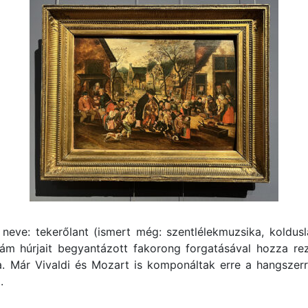
neve: tekerőlant (ismert még: szentlélekmuzsika, koldusl
 ám húrjait begyantázott fakorong forgatásával hozza r
a. Már Vivaldi és Mozart is komponáltak erre a hangszer
.