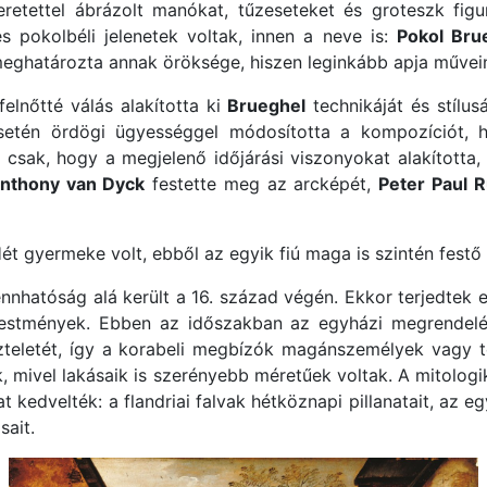
eretettel ábrázolt manókat, tűzeseteket és groteszk figu
s pokolbéli jelenetek voltak, innen a neve is:
Pokol Bru
meghatározta annak öröksége, hiszen leginkább apja művei
elnőtté válás alakította ki
Brueghel
technikáját és stílusá
esetén ördögi ügyességgel módosította a kompozíciót, 
t csak, hogy a megjelenő időjárási viszonyokat alakította,
nthony van Dyck
festette meg az arcképét,
Peter Paul 
t gyermeke volt, ebből az egyik fiú maga is szintén festő l
nnhatóság alá került a 16. század végén. Ekkor terjedtek e
festmények. Ebben az időszakban az egyházi megrendelé
szteletét, így a korabeli megbízók magánszemélyek vagy t
, mivel lakásaik is szerényebb méretűek voltak. A mitolog
 kedvelték: a flandriai falvak hétköznapi pillanatait, az
ait.