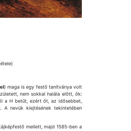
vétele)
el
) maga is egy festő tanítványa volt
ületett, nem sokkal halála előtt, ők:
 a H betűt, ezért őt, az idősebbet,
k
. A nevük kiejtésének tekintetében
 tájképfestő mellett, majd 1585-ben a