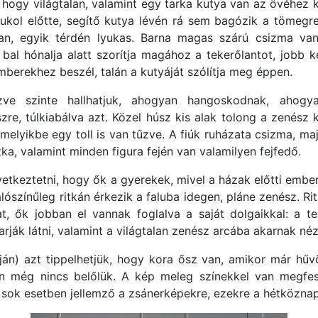
 hogy világtalan, valamint egy tarka kutya van az övéhez
kol előtte, segítő kutya lévén rá sem bagózik a tömegre 
van, egyik térdén lyukas. Barna magas szárú csizma va
al hónalja alatt szorítja magához a tekerőlantot, jobb ke
emberekhez beszél, talán a kutyáját szólítja meg éppen.
zve szinte hallhatjuk, ahogyan hangoskodnak, ahogy
re, túlkiabálva azt. Közel húsz kis alak tolong a zenész 
émelyikbe egy toll is van tűzve. A fiúk ruházata csizma, maj
tka, valamint minden figura fején van valamilyen fejfedő.
vetkeztetni, hogy ők a gyerekek, mivel a házak előtti emb
alószínűleg ritkán érkezik a faluba idegen, pláne zenész. R
 ők jobban el vannak foglalva a saját dolgaikkal: a te
ák látni, valamint a világtalan zenész arcába akarnak néz
pján) azt tippelhetjük, hogy kora ősz van, amikor már hű
ön még nincs belőlük. A kép meleg színekkel van megf
i sok esetben jellemző a zsánerképekre, ezekre a hétköznap