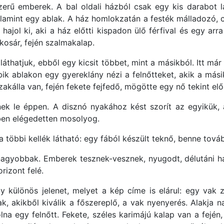
erű emberek. A bal oldali házból csak egy kis darabot lá
valamint egy ablak. A ház homlokzatán a festék málladozó, 
 hajol ki, aki a ház előtti kispadon ülő férfival és egy ar
kosár, fején szalmakalap.
 láthatjuk, ebből egy kicsit többet, mint a másikból. Itt má
bik ablakon egy gyereklány nézi a felnőtteket, akik a más
zakálla van, fején fekete fejfedő, mögötte egy nő tekint előr
nek le éppen. A disznó nyakához kést szorít az egyikük
ben elégedetten mosolyog.
 a többi kellék látható: egy fából készült teknő, benne tov
agyobbak. Emberek tesznek-vesznek, nyugodt, délutáni han
rizont felé.
 különös jelenet, melyet a kép címe is elárul: egy vak 
ak, akikből kiválik a főszereplő, a vak nyenyerés. Alakja 
na egy felnőtt. Fekete, széles karimájú kalap van a fején