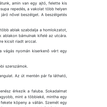
tunk, amin van egy ajtó, felette kis
csupa repedés, a vakolat több helyen
ra járó nővel beszélget. A beszélgetés
r több ablak szabdalja a homlokzatot,
ik ablakon bámulnak kifelé az utcára.
e kicsit riadt arccal.
, a vágás nyomán kiserkenő vért egy
ábbi szerszámok.
gulat. Az út mentén pár fa látható,
zenész érkezik a faluba. Sokadalmat
nagyobb, mint a többieké, mintha egy
, fekete köpeny a vállán. Szemét egy