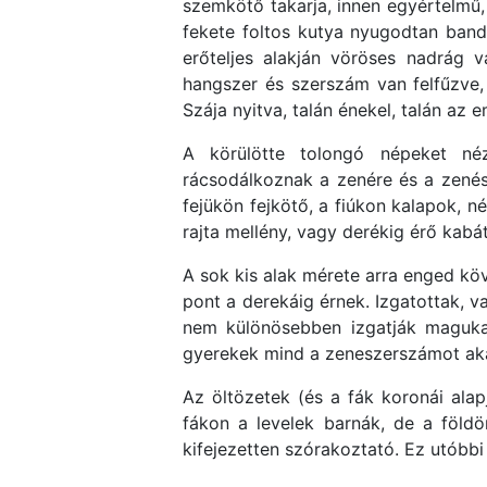
szemkötő takarja, innen egyértelmű,
fekete foltos kutya nyugodtan bandu
erőteljes alakján vöröses nadrág 
hangszer és szerszám van felfűzve, b
Szája nyitva, talán énekel, talán az 
A körülötte tolongó népeket né
rácsodálkoznak a zenére és a zenész
fejükön fejkötő, a fiúkon kalapok, n
rajta mellény, vagy derékig érő kabá
A sok kis alak mérete arra enged kö
pont a derekáig érnek. Izgatottak, v
nem különösebben izgatják magukat,
gyerekek mind a zeneszerszámot akarj
Az öltözetek (és a fák koronái ala
fákon a levelek barnák, de a föld
kifejezetten szórakoztató. Ez utóbb