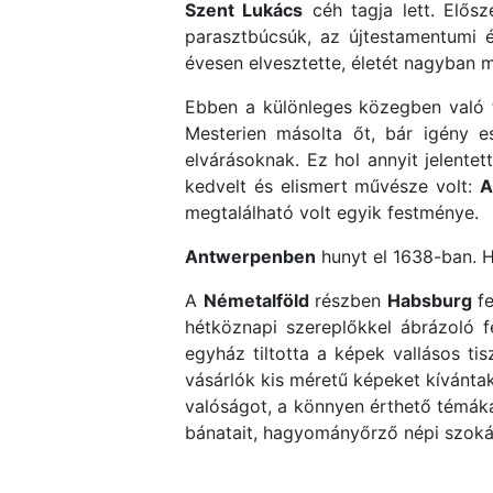
Szent Lukács
céh tagja lett. Elősz
parasztbúcsúk, az újtestamentumi é
évesen elvesztette, életét nagyban 
Ebben a különleges közegben való f
Mesterien másolta őt, bár igény 
elvárásoknak. Ez hol annyit jelentet
kedvelt és elismert művésze volt:
A
megtalálható volt egyik festménye.
Antwerpenben
hunyt el 1638-ban. Hé
A
Németalföld
részben
Habsburg
fe
hétköznapi szereplőkkel ábrázoló 
egyház tiltotta a képek vallásos ti
vásárlók kis méretű képeket kívántak
valóságot, a könnyen érthető témákat
bánatait, hagyományőrző népi szokás