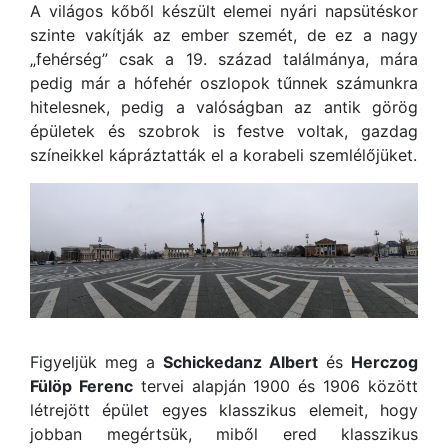
A világos kőből készült elemei nyári napsütéskor
szinte vakítják az ember szemét, de ez a nagy
„fehérség” csak a 19. század találmánya, mára
pedig már a hófehér oszlopok tűnnek számunkra
hitelesnek, pedig a valóságban az antik görög
épületek és szobrok is festve voltak, gazdag
színeikkel kápráztatták el a korabeli szemlélőjüket.
Figyeljük meg a
Schickedanz Albert
és
Herczog
Fülöp Ferenc
tervei alapján 1900 és 1906 között
létrejött épület egyes klasszikus elemeit, hogy
jobban megértsük, miből ered klasszikus