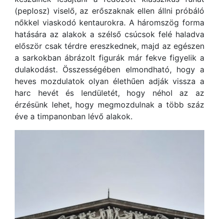
(peplosz) viselő, az erőszaknak ellen állni próbáló
nőkkel viaskodó kentaurokra. A háromszög forma
hatására az alakok a szélső csúcsok felé haladva
először csak térdre ereszkednek, majd az egészen
a sarkokban ábrázolt figurák már fekve figyelik a
dulakodást. Összességében elmondható, hogy a
heves mozdulatok olyan élethűen adják vissza a
harc hevét és lendületét, hogy néhol az az
érzésünk lehet, hogy megmozdulnak a több száz
éve a timpanonban lévő alakok.