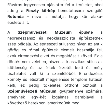
Főváros ingyenesen ajánlotta fel a területet, ahol
addig a
Feszty körkép
bemutatására szolgáló
Rotunda
– neve is mutatja, hogy kör alakú-
épülete állt.
A
Szépművészeti Múzeum
épülete a
neoreneszánsz és neoklasszicista építészetnek
szép példája. Az építészeti stílushoz híven az antik
görög és római épületek elemeit használja fel,
azok elrendezési elvét és megoldásait követi. Ez a
döntés nem véletlen, hiszen a klasszikus stílus az
időtlenség és az érték érzetét kelti és mély
tiszteletet vált ki a szemlélőből. Elrendezése,
komoly és letisztult megjelenése templom hatását
kelti, ez pedig tökéletes otthont biztosít a
Szépművészeti Múzeum
gyűjteménye számára,
amelynek egy-két izgalmas darabjával a
következő hetekben ismerkedünk meg.