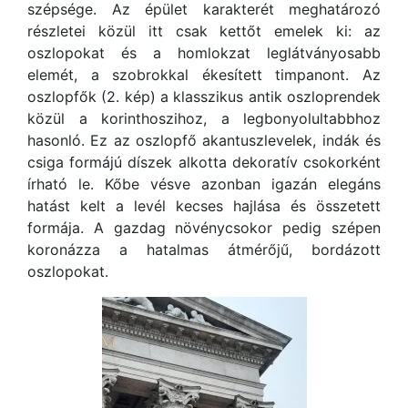
szépsége. Az épület karakterét meghatározó
részletei közül itt csak kettőt emelek ki: az
oszlopokat és a homlokzat leglátványosabb
elemét, a szobrokkal ékesített timpanont. Az
oszlopfők (2. kép) a klasszikus antik oszloprendek
közül a korinthoszihoz, a legbonyolultabbhoz
hasonló. Ez az oszlopfő akantuszlevelek, indák és
csiga formájú díszek alkotta dekoratív csokorként
írható le. Kőbe vésve azonban igazán elegáns
hatást kelt a levél kecses hajlása és összetett
formája. A gazdag növénycsokor pedig szépen
koronázza a hatalmas átmérőjű, bordázott
oszlopokat.