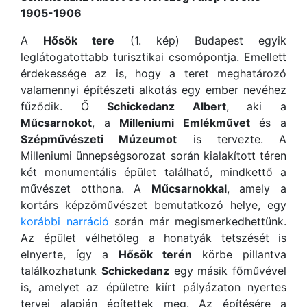
1905-1906
A
Hősök tere
(1. kép) Budapest egyik
leglátogatottabb turisztikai csomópontja. Emellett
érdekessége az is, hogy a teret meghatározó
valamennyi építészeti alkotás egy ember nevéhez
fűződik. Ő
Schickedanz Albert
, aki a
Műcsarnokot
, a
Milleniumi Emlékművet
és a
Szépművészeti Múzeumot
is tervezte. A
Milleniumi ünnepségsorozat során kialakított téren
két monumentális épület található, mindkettő a
művészet otthona. A
Műcsarnokkal
, amely a
kortárs képzőművészet bemutatkozó helye, egy
korábbi narráció
során már megismerkedhettünk.
Az épület vélhetőleg a honatyák tetszését is
elnyerte, így a
Hősök terén
körbe pillantva
találkozhatunk
Schickedanz
egy másik főművével
is, amelyet az épületre kiírt pályázaton nyertes
tervei alapján építettek meg. Az építésére a