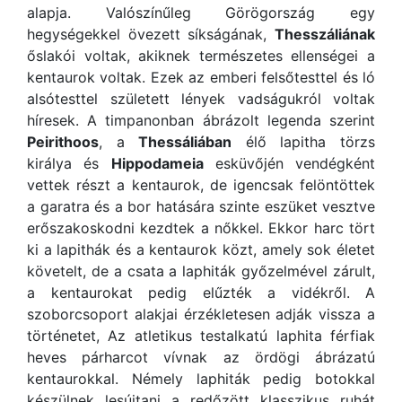
alapja. Valószínűleg Görögország egy
hegységekkel övezett síkságának,
Thesszáliának
őslakói voltak, akiknek természetes ellenségei a
kentaurok voltak. Ezek az emberi felsőtesttel és ló
alsótesttel született lények vadságukról voltak
híresek. A timpanonban ábrázolt legenda szerint
Peirithoos
, a
Thessáliában
élő lapitha törzs
királya és
Hippodameia
esküvőjén vendégként
vettek részt a kentaurok, de igencsak felöntöttek
a garatra és a bor hatására szinte eszüket vesztve
erőszakoskodni kezdtek a nőkkel. Ekkor harc tört
ki a lapithák és a kentaurok közt, amely sok életet
követelt, de a csata a laphiták győzelmével zárult,
a kentaurokat pedig elűzték a vidékről. A
szoborcsoport alakjai érzékletesen adják vissza a
történetet, Az atletikus testalkatú laphita férfiak
heves párharcot vívnak az ördögi ábrázatú
kentaurokkal. Némely laphiták pedig botokkal
készülnek lesújtani a redőzött klasszikus ruhát