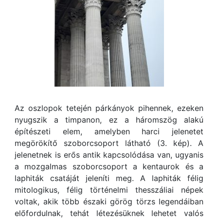
Az oszlopok tetején párkányok pihennek, ezeken
nyugszik a timpanon, ez a háromszög alakú
építészeti elem, amelyben harci jelenetet
megörökítő szoborcsoport látható (3. kép). A
jelenetnek is erős antik kapcsolódása van, ugyanis
a mozgalmas szoborcsoport a kentaurok és a
laphiták csatáját jeleníti meg. A laphiták félig
mitologikus, félig történelmi thesszáliai népek
voltak, akik több északi görög törzs legendáiban
előfordulnak, tehát létezésüknek lehetet valós