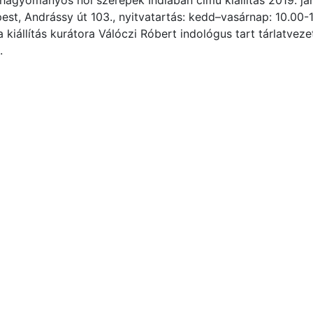
 hagyományos női szerepek Indiában című kiállítás 2019. ja
t, Andrássy út 103., nyitvatartás: kedd–vasárnap: 10.00-1
a kiállítás kurátora Válóczi Róbert indológus tart tárlatveze
.