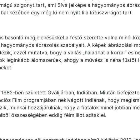
mágú szigonyt tart, ami Síva jelképe a hagyományos ábráz
al kezében egy még ki nem nyílt lila lótuszvirágot tart.
s hasonló megjelenésükkel a festő szerette volna minél kö
 a hagyományos ábrázolás szabályait. A képek ábrázolási m
idézik, ezzel mutatva, hogy a vallás „haladhat a korral” és n
ok leginkább álomszerűek, ahogy a művész is néha füstöt 
neket.
1982-ben született Gválijárban, Indiában. Miután befejezte
iós Film programjában nekivágott Indiának, hogy megismerj
ik, munkái hozzájárulnak, hogy a fiatalok minél jobban me
iből összességében eddig félmilliót adtak el.