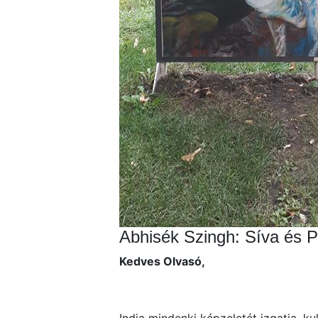
Abhisék Szingh: Síva és P
Kedves Olvasó,