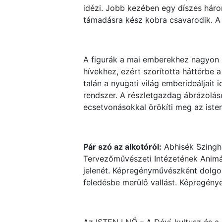
idézi. Jobb kezében egy díszes háro
támadásra kész kobra csavarodik. A b
A figurák a mai emberekhez nagyon i
hívekhez, ezért szorította háttérbe
talán a nyugati világ emberideáljait 
rendszer. A részletgazdag ábrázolás
ecsetvonásokkal örökíti meg az iste
Pár szó az alkotóról:
Abhisék Szingh 
Tervezőművészeti Intézetének Animác
jelenét. Képregényművészként dolgoz
feledésbe merülő vallást. Képregénye