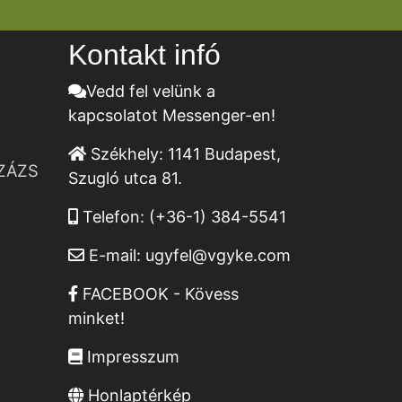
Kontakt infó
Vedd fel velünk a
kapcsolatot Messenger-en!
Székhely:
1141 Budapest,
ZÁZS
Szugló utca 81.
Telefon:
(+36-1) 384-5541
E-mail:
ugyfel@vgyke.com
FACEBOOK - Kövess
minket!
Impresszum
Honlaptérkép