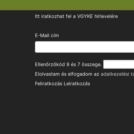
Itt iratkozhat fel a VGYKE hírlevelére
E-Mail cím
Ellenőrzőkód
9
és
7
összege.
Elolvastam és elfogadom az
adatkezelési t
Feliratkozás
Leiratkozás