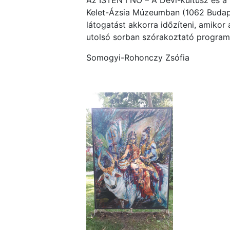
Az ISTEN ǀ NŐ – A Déví-kultusz és a
Kelet-Ázsia Múzeumban (1062 Budapes
látogatást akkorra időzíteni, amikor 
utolsó sorban szórakoztató program
Somogyi-Rohonczy Zsófia