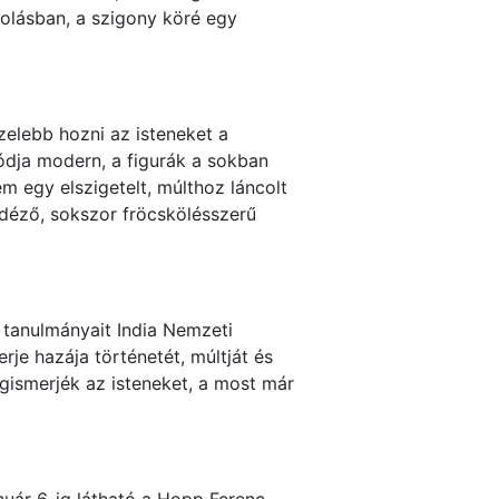
olásban, a szigony köré egy
zelebb hozni az isteneket a
ódja modern, a figurák a sokban
em egy elszigetelt, múlthoz láncolt
idéző, sokszor fröcskölésszerű
 tanulmányait India Nemzeti
e hazája történetét, múltját és
gismerjék az isteneket, a most már