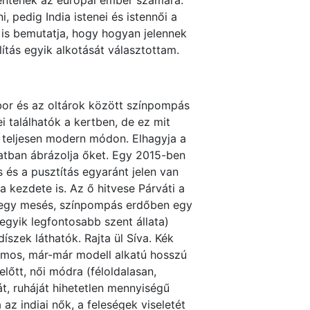
elentenek az európai ember számára.
pedig India istenei és istennői a
 is bemutatja, hogy hogyan jelennek
ítás egyik alkotását választottam.
obor és az oltárok között színpompás
i találhatók a kertben, de ez mit
e teljesen modern módon. Elhagyja a
atban ábrázolja őket. Egy 2015-ben
s és a pusztítás egyaránt jelen van
a kezdete is. Az ő hitvese Párváti a
ég egy mesés, színpompás erdőben egy
 egyik legfontosabb szent állata)
íszek láthatók. Rajta ül Síva. Kék
zmos, már-már modell alkatú hosszú
előtt, női módra (féloldalasan,
át, ruháját hihetetlen mennyiségű
 az indiai nők, a feleségek viseletét