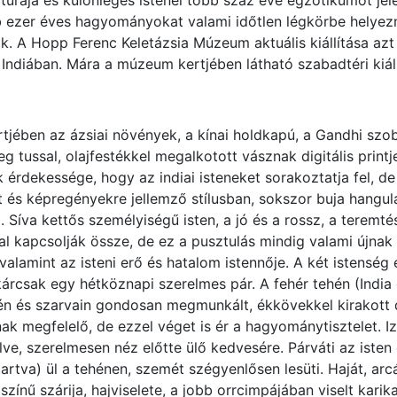
ultúrája és különleges istenei több száz éve egzotikumot j
zer éves hagyományokat valami időtlen légkörbe helyezni, 
k. A Hopp Ferenc Keletázsia Múzeum aktuális kiállítása azt
 Indiában. Mára a múzeum kertjében látható szabadtéri kiáll
rtjében az ázsiai növények, a kínai holdkapú, a Gandhi sz
 tussal, olajfestékkel megalkotott vásznak digitális printje
 érdekessége, hogy az indiai isteneket sorakoztatja fel, d
 és képregényekre jellemző stílusban, sokszor buja hangul
. Síva kettős személyiségű isten, a jó és a rossz, a teremté
al kapcsolják össze, de ez a pusztulás mindig valami újnak 
valamint az isteni erő és hatalom istennője. A két istens
Akárcsak egy hétköznapi szerelmes pár. A fehér tehén (India
ején és szarvain gondosan megmunkált, ékkövekkel kirakott d
 megfelelő, de ezzel véget is ér a hagyománytisztelet. I
ölve, szerelmesen néz előtte ülő kedvesére. Párváti az isten 
tartva) ül a tehénen, szemét szégyenlősen lesüti. Haját, arc
színű szárija, hajviselete, a jobb orrcimpájában viselt karika