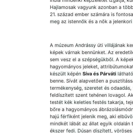
India mindenki képzeletét izgatja, k
Hajlamosak vagyunk azonban a több e
21. század ember számára is fontosa
meg az istennők és a nők a jelenkori
A múzeum Andrássy úti villájának ke
képek várnak bennünket. Az eredetileg
sem vesz el a szépségükből. A képek
hagyományos jeleket, attribútumokat
készült képén
Síva és Párváti
látható
benne. Sívát alapvetően a pusztításs
termékenység, szeretet és odaadás, 
feldíszített szent tehénen lovagol. 
testét kék keleties festés takarja, t
bőre a hagyományos ábrázolásmódnak
hajú férfiként jelenik meg, aki elbűv
mindkét lábát az állat egyik oldalán 
ékszer fedi. Dúsan díszített, vöröses 