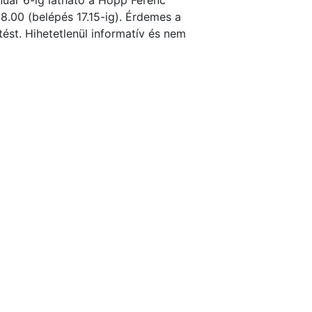
nuár 6-ig látható a Hopp Ferenc
8.00 (belépés 17.15-ig). Érdemes a
tést. Hihetetlenül informatív és nem