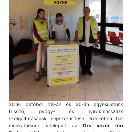
2019. október 28-án és 30-án egyesületünk
frissítő, gyógy- és nyirokmasszázs
szolgáltatásának népszerűsítése érdekében hat
munkatársunk kitelepült az
Örs vezér téri