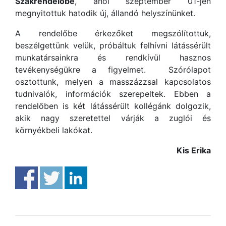
Szakrendelőbe
, ahol szeptember 01-jén
megnyitottuk hatodik új, állandó helyszínünket.
A rendelőbe érkezőket megszólítottuk,
beszélgettünk velük, próbáltuk felhívni látássérült
munkatársainkra és rendkívül hasznos
tevékenységükre a figyelmet. Szórólapot
osztottunk, melyen a masszázzsal kapcsolatos
tudnivalók, információk szerepeltek. Ebben a
rendelőben is két látássérült kollégánk dolgozik,
akik nagy szeretettel várják a zuglói és
környékbeli lakókat.
Kis Erika