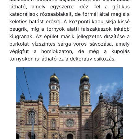
látható, amely egyszerre idézi fel a gótikus
katedrálisok rózsaablakait, de formái által mégis a
keleties hatást erősíti. A központi kapu síkja kissé
beugrik, míg a tornyok alatti falszakaszok inkább
kiugranak. Az épület másik jellegzetes díszítése a
burkolat vízszintes sárga-vörös sávozása, amely
végigfut a homlokzaton, de még a kupolás
tornyokon is látható ez a dekoratív csíkozás.