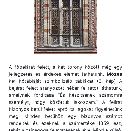
A főbejárat felett, a két torony között még egy
jellegzetes és érdekes elemet láthatunk.
Mózes
két kőtábláját szimbolizáló táblákat (3. kép) A
bejárat felett aranyozott héber feliratot láthatunk,
amelynek fordítása “És készítsenek számomra
szentélyt, hogy közöttük lakozzam.” A felirat
bizonyos betűi felett apró csillagokat figyelhetünk
meg. Minden betűhöz egy bizonyos számot
rendeltek és ezeknek a számértéke 1859 lesz,
tehát a zsinagóga felavatásának éve. Mind a külső,