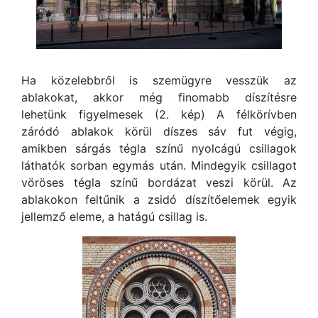
Ha közelebbről is szemügyre vesszük az
ablakokat, akkor még finomabb díszítésre
lehetünk figyelmesek (2. kép) A félkörívben
záródó ablakok körül díszes sáv fut végig,
amikben sárgás tégla színű nyolcágú csillagok
láthatók sorban egymás után. Mindegyik csillagot
vöröses tégla színű bordázat veszi körül. Az
ablakokon feltűnik a zsidó díszítőelemek egyik
jellemző eleme, a hatágú csillag is.