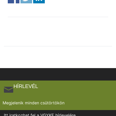
HÍRLEVÉL
Megjelenik minden csütörtökön
Itt iratkozhat fel a VGYKE hírlevelére