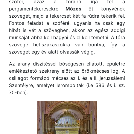
szófér, azaz a tóraíró írja fel a
pergamentekercsekre
Mózes
öt könyvének
szövegét, majd a tekercset két fa rúdra tekerik fel.
Fontos feladat a szóféré, ugyanis ha csak egy
hibát is vét a szövegben, akkor az egész addigi
munkáját abba kell hagyni és el kell temetni. A tóra
szövege hetiszakaszokra van bontva, így a
szöveget egy év alatt olvassák végig.
Az arany díszítéssel bőségesen ellátott, épületre
emlékeztető szekrény előtt az örökmécses lóg. A
csillagot formázó mécses az I. és a II. jeruzsálemi
Szentélyre, amelyet leromboltak (i.e 586 és i. sz.
70-ben).