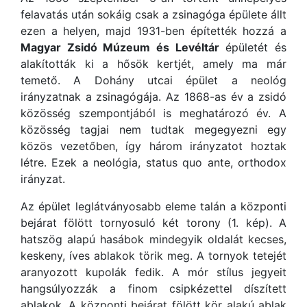
felavatás után sokáig csak a zsinagóga épülete állt
ezen a helyen, majd 1931-ben építették hozzá a
Magyar Zsidó Múzeum és Levéltár
épületét és
alakították ki a hősök kertjét, amely ma már
temető. A Dohány utcai épület a neológ
irányzatnak a zsinagógája. Az 1868-as év a zsidó
közösség szempontjából is meghatározó év. A
közösség tagjai nem tudtak megegyezni egy
közös vezetőben, így három irányzatot hoztak
létre. Ezek a neológia, status quo ante, orthodox
irányzat.
Az épület leglátványosabb eleme talán a központi
bejárat fölött tornyosuló két torony (1. kép). A
hatszög alapú hasábok mindegyik oldalát kecses,
keskeny, íves ablakok törik meg. A tornyok tetejét
aranyozott kupolák fedik. A mór stílus jegyeit
hangsúlyozzák a finom csipkézettel díszített
ablakok. A központi bejárat fölött kör alakú ablak