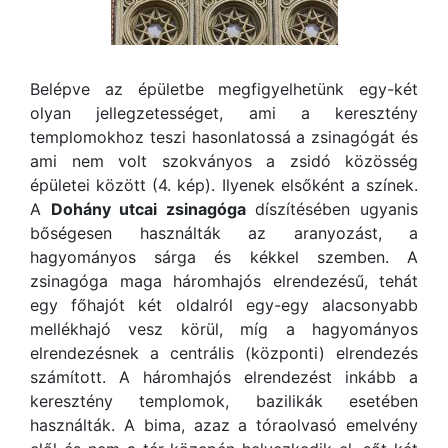
Belépve az épületbe megfigyelhetünk egy-két
olyan jellegzetességet, ami a keresztény
templomokhoz teszi hasonlatossá a zsinagógát és
ami nem volt szokványos a zsidó közösség
épületei között (4. kép). Ilyenek elsőként a színek.
A
Dohány utcai zsinagóga
díszítésében ugyanis
bőségesen használták az aranyozást, a
hagyományos sárga és kékkel szemben. A
zsinagóga maga háromhajós elrendezésű, tehát
egy főhajót két oldalról egy-egy alacsonyabb
mellékhajó vesz körül, míg a hagyományos
elrendezésnek a centrális (központi) elrendezés
számított. A háromhajós elrendezést inkább a
keresztény templomok, bazilikák esetében
használták. A bima, azaz a tóraolvasó emelvény