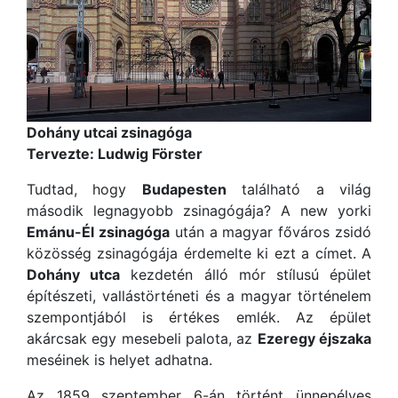
Dohány utcai zsinagóga
Tervezte: Ludwig Förster
Tudtad, hogy
Budapesten
található a világ
második legnagyobb zsinagógája? A new yorki
Emánu-Él zsinagóga
után a magyar főváros zsidó
közösség zsinagógája érdemelte ki ezt a címet. A
Dohány utca
kezdetén álló mór stílusú épület
építészeti, vallástörténeti és a magyar történelem
szempontjából is értékes emlék. Az épület
akárcsak egy mesebeli palota, az
Ezeregy éjszaka
meséinek is helyet adhatna.
Az 1859 szeptember 6-án történt ünnepélyes