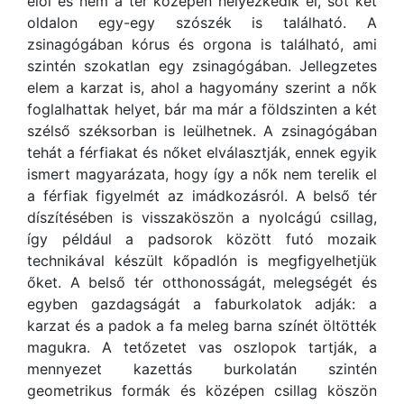
elől és nem a tér közepén helyezkedik el, sőt két
oldalon egy-egy szószék is található. A
zsinagógában kórus és orgona is található, ami
szintén szokatlan egy zsinagógában. Jellegzetes
elem a karzat is, ahol a hagyomány szerint a nők
foglalhattak helyet, bár ma már a földszinten a két
szélső széksorban is leülhetnek. A zsinagógában
tehát a férfiakat és nőket elválasztják, ennek egyik
ismert magyarázata, hogy így a nők nem terelik el
a férfiak figyelmét az imádkozásról. A belső tér
díszítésében is visszaköszön a nyolcágú csillag,
így például a padsorok között futó mozaik
technikával készült kőpadlón is megfigyelhetjük
őket. A belső tér otthonosságát, melegségét és
egyben gazdagságát a faburkolatok adják: a
karzat és a padok a fa meleg barna színét öltötték
magukra. A tetőzetet vas oszlopok tartják, a
mennyezet kazettás burkolatán szintén
geometrikus formák és középen csillag köszön