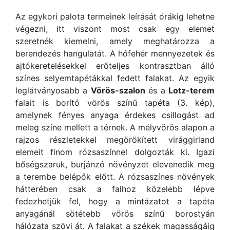
Az egykori palota termeinek leírását órákig lehetne
végezni, itt viszont most csak egy elemet
szeretnék kiemelni, amely meghatározza a
berendezés hangulatát. A hófehér mennyezetek és
ajtókeretelésekkel erőteljes kontrasztban álló
színes selyemtapétákkal fedett falakat. Az egyik
leglátványosabb a
Vörös-szalon
és a
Lotz-terem
falait is borító vörös színű tapéta (3. kép),
amelynek fényes anyaga érdekes csillogást ad
meleg színe mellett a térnek. A mélyvörös alapon a
rajzos részletekkel megörökített virággirland
elemeit finom rózsaszínnel dolgozták ki. Igazi
bőségszaruk, burjánzó növényzet elevenedik meg
a terembe belépők előtt. A rózsaszínes növények
hátterében csak a falhoz közelebb lépve
fedezhetjük fel, hogy a mintázatot a tapéta
anyagánál sötétebb vörös színű borostyán
hálózata szövi át. A falakat a székek magasságáig