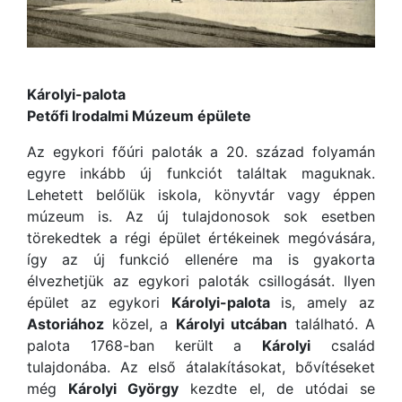
Károlyi-palota
Petőfi Irodalmi Múzeum épülete
Az egykori főúri paloták a 20. század folyamán
egyre inkább új funkciót találtak maguknak.
Lehetett belőlük iskola, könyvtár vagy éppen
múzeum is. Az új tulajdonosok sok esetben
törekedtek a régi épület értékeinek megóvására,
így az új funkció ellenére ma is gyakorta
élvezhetjük az egykori paloták csillogását. Ilyen
épület az egykori
Károlyi-palota
is, amely az
Astoriához
közel, a
Károlyi utcában
található. A
palota 1768-ban került a
Károlyi
család
tulajdonába. Az első átalakításokat, bővítéseket
még
Károlyi György
kezdte el, de utódai se