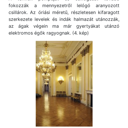
fokozzák a mennyezetről lelógó aranyozott
csillárok. Az óriási méretű, részletesen kifaragott
szerkezete levelek és indák halmazát utánozzák,
az ágak végein ma már gyertyákat utánzó
elektromos égők ragyognak. (4. kép)