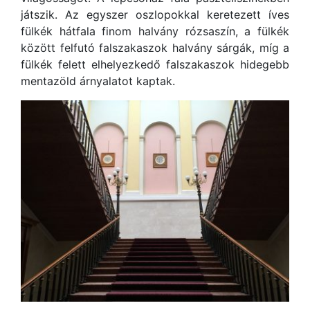
játszik. Az egyszer oszlopokkal keretezett íves
fülkék hátfala finom halvány rózsaszín, a fülkék
között felfutó falszakaszok halvány sárgák, míg a
fülkék felett elhelyezkedő falszakaszok hidegebb
mentazöld árnyalatot kaptak.