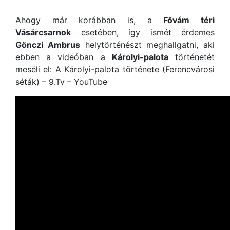
Ahogy már korábban is, a
Fővám téri
Vásárcsarnok
esetében, így ismét érdemes
Gönczi Ambrus
helytörténészt meghallgatni, aki
ebben a videóban a
Károlyi-palota
történetét
meséli el: A Károlyi-palota története (Ferencvárosi
séták) – 9.Tv – YouTube