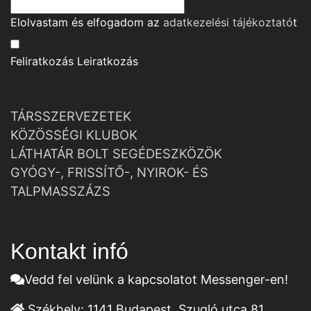
Elolvastam és elfogadom az
adatkezelési tájékoztató
t
Feliratkozás
Leiratkozás
TÁRSSZERVEZETEK
KÖZÖSSÉGI KLUBOK
LÁTHATÁR BOLT SEGÉDESZKÖZÖK
GYÓGY-, FRISSÍTŐ-, NYIROK- ÉS
TALPMASSZÁZS
Kontakt infó
Vedd fel velünk a kapcsolatot Messenger-en!
Székhely:
1141 Budapest, Szugló utca 81.