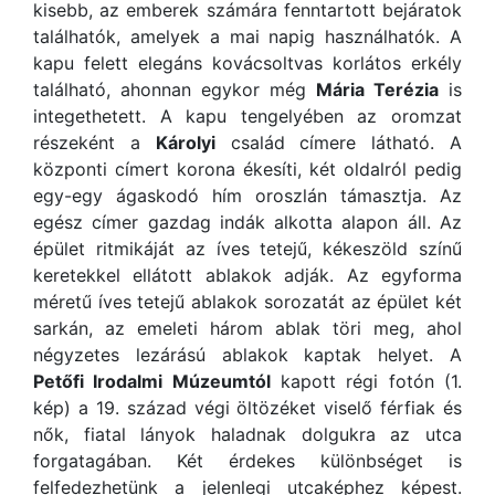
kisebb, az emberek számára fenntartott bejáratok
találhatók, amelyek a mai napig használhatók. A
kapu felett elegáns kovácsoltvas korlátos erkély
található, ahonnan egykor még
Mária Terézia
is
integethetett. A kapu tengelyében az oromzat
részeként a
Károlyi
család címere látható. A
központi címert korona ékesíti, két oldalról pedig
egy-egy ágaskodó hím oroszlán támasztja. Az
egész címer gazdag indák alkotta alapon áll. Az
épület ritmikáját az íves tetejű, kékeszöld színű
keretekkel ellátott ablakok adják. Az egyforma
méretű íves tetejű ablakok sorozatát az épület két
sarkán, az emeleti három ablak töri meg, ahol
négyzetes lezárású ablakok kaptak helyet. A
Petőfi Irodalmi Múzeumtól
kapott régi fotón (1.
kép) a 19. század végi öltözéket viselő férfiak és
nők, fiatal lányok haladnak dolgukra az utca
forgatagában. Két érdekes különbséget is
felfedezhetünk a jelenlegi utcaképhez képest.