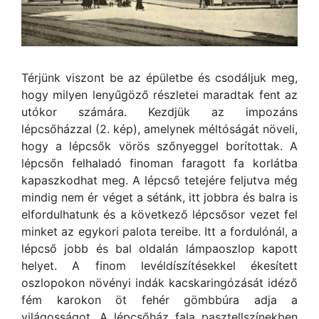
Térjünk viszont be az épületbe és csodáljuk meg,
hogy milyen lenyűgöző részletei maradtak fent az
utókor számára. Kezdjük az impozáns
lépcsőházzal (2. kép), amelynek méltóságát növeli,
hogy a lépcsők vörös szőnyeggel borítottak. A
lépcsőn felhaladó finoman faragott fa korlátba
kapaszkodhat meg. A lépcső tetejére feljutva még
mindig nem ér véget a sétánk, itt jobbra és balra is
elfordulhatunk és a következő lépcsősor vezet fel
minket az egykori palota tereibe. Itt a fordulónál, a
lépcső jobb és bal oldalán lámpaoszlop kapott
helyet. A finom levéldíszítésekkel ékesített
oszlopokon növényi indák kacskaringózását idéző
fém karokon öt fehér gömbbúra adja a
világosságot. A lépcsőház fala pasztellszínekben