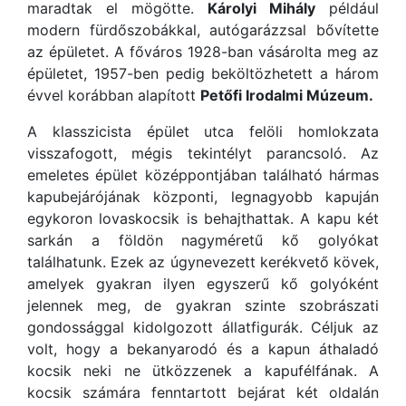
maradtak el mögötte.
Károlyi Mihály
például
modern fürdőszobákkal, autógarázzsal bővítette
az épületet. A főváros 1928-ban vásárolta meg az
épületet, 1957-ben pedig beköltözhetett a három
évvel korábban alapított
Petőfi Irodalmi Múzeum.
A klasszicista épület utca felöli homlokzata
visszafogott, mégis tekintélyt parancsoló. Az
emeletes épület középpontjában található hármas
kapubejárójának központi, legnagyobb kapuján
egykoron lovaskocsik is behajthattak. A kapu két
sarkán a földön nagyméretű kő golyókat
találhatunk. Ezek az úgynevezett kerékvető kövek,
amelyek gyakran ilyen egyszerű kő golyóként
jelennek meg, de gyakran szinte szobrászati
gondossággal kidolgozott állatfigurák. Céljuk az
volt, hogy a bekanyarodó és a kapun áthaladó
kocsik neki ne ütközzenek a kapufélfának. A
kocsik számára fenntartott bejárat két oldalán