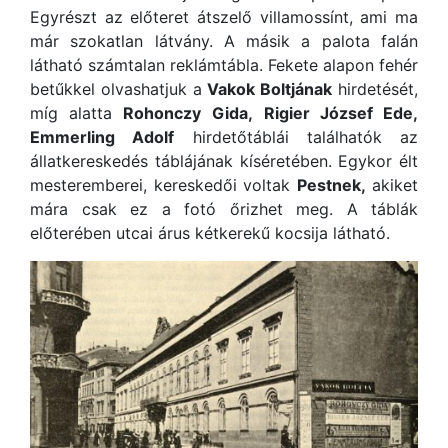
Egyrészt az előteret átszelő villamossínt, ami ma
már szokatlan látvány. A másik a palota falán
látható számtalan reklámtábla. Fekete alapon fehér
betűkkel olvashatjuk a
Vakok Boltjának
hirdetését,
míg alatta
Rohonczy Gida,
Rigier József Ede,
Emmerling Adolf
hirdetőtáblái találhatók az
állatkereskedés táblájának kíséretében. Egykor élt
mesteremberei, kereskedői voltak
Pestnek,
akiket
mára csak ez a fotó őrizhet meg. A táblák
előterében utcai árus kétkerekű kocsija látható.