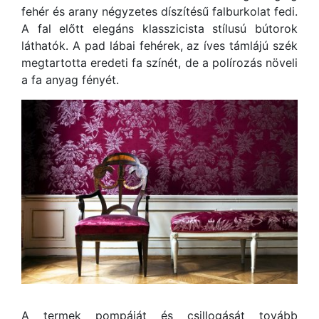
fehér és arany négyzetes díszítésű falburkolat fedi.
A fal előtt elegáns klasszicista stílusú bútorok
láthatók. A pad lábai fehérek, az íves támlájú szék
megtartotta eredeti fa színét, de a polírozás növeli
a fa anyag fényét.
A termek pompáját és csillogását tovább