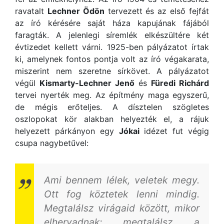
ravatalt
Lechner Ödön
tervezett és az első fejfát
az író kérésére saját háza kapujának fájából
faragták. A jelenlegi síremlék elkészültére két
évtizedet kellett várni. 1925-ben pályázatot írtak
ki, amelynek fontos pontja volt az író végakarata,
miszerint nem szeretne sírkövet. A pályázatot
végül
Kismarty-Lechner Jenő
és
Füredi Richárd
tervei nyerték meg. Az építmény maga egyszerű,
de mégis erőteljes. A dísztelen szögletes
oszlopokat kör alakban helyezték el, a rájuk
helyezett párkányon egy
Jókai
idézet fut végig
csupa nagybetűvel:
Ami bennem lélek, veletek megy.
Ott fog köztetek lenni mindig.
Megtalálsz virágaid között, mikor
elhervadnak; megtalálsz a