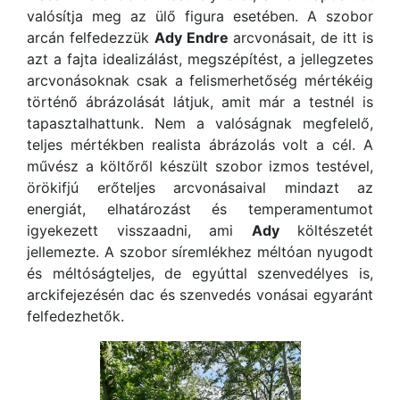
valósítja meg az ülő figura esetében. A szobor
arcán felfedezzük
Ady Endre
arcvonásait, de itt is
azt a fajta idealizálást, megszépítést, a jellegzetes
arcvonásoknak csak a felismerhetőség mértékéig
történő ábrázolását látjuk, amit már a testnél is
tapasztalhattunk. Nem a valóságnak megfelelő,
teljes mértékben realista ábrázolás volt a cél. A
művész a költőről készült szobor izmos testével,
örökifjú erőteljes arcvonásaival mindazt az
energiát, elhatározást és temperamentumot
igyekezett visszaadni, ami
Ady
költészetét
jellemezte. A szobor síremlékhez méltóan nyugodt
és méltóságteljes, de egyúttal szenvedélyes is,
arckifejezésén dac és szenvedés vonásai egyaránt
felfedezhetők.