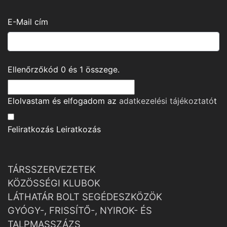
E-Mail cím
Ellenőrzőkód
0
és
1
összege.
Elolvastam és elfogadom az
adatkezelési tájékoztató
t
Feliratkozás
Leiratkozás
TÁRSSZERVEZETEK
KÖZÖSSÉGI KLUBOK
LÁTHATÁR BOLT SEGÉDESZKÖZÖK
GYÓGY-, FRISSÍTŐ-, NYIROK- ÉS
TALPMASSZÁZS