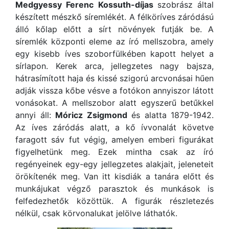
Medgyessy Ferenc
Kossuth-díjas
szobrász által
készített mészkő síremlékét. A félköríves záródású
álló kőlap előtt a sírt növények futják be. A
síremlék központi eleme az író mellszobra, amely
egy kisebb íves szoborfülkében kapott helyet a
sírlapon. Kerek arca, jellegzetes nagy bajsza,
hátrasímított haja és kissé szigorú arcvonásai hűen
adják vissza kőbe vésve a fotókon annyiszor látott
vonásokat. A mellszobor alatt egyszerű betűkkel
annyi áll:
Móricz Zsigmond
és alatta 1879-1942.
Az íves záródás alatt, a kő ívvonalát követve
faragott sáv fut végig, amelyen emberi figurákat
figyelhetünk meg. Ezek mintha csak az író
regényeinek egy-egy jellegzetes alakjait, jeleneteit
örökítenék meg. Van itt kisdiák a tanára előtt és
munkájukat végző parasztok és munkások is
felfedezhetők közöttük. A figurák részletezés
nélkül, csak körvonalukat jelölve láthatók.