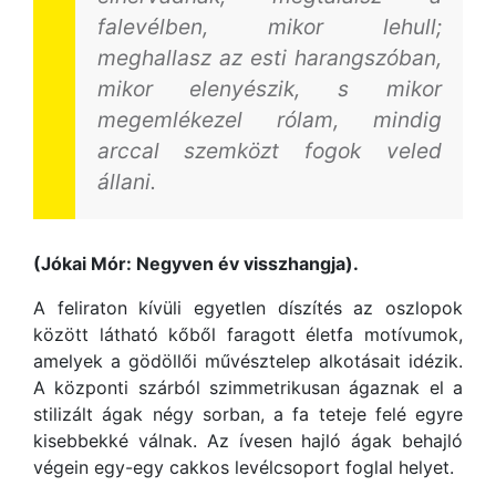
falevélben, mikor lehull;
meghallasz az esti harangszóban,
mikor elenyészik, s mikor
megemlékezel rólam, mindig
arccal szemközt fogok veled
állani.
(Jókai Mór: Negyven év visszhangja).
A feliraton kívüli egyetlen díszítés az oszlopok
között látható kőből faragott életfa motívumok,
amelyek a gödöllői művésztelep alkotásait idézik.
A központi szárból szimmetrikusan ágaznak el a
stilizált ágak négy sorban, a fa teteje felé egyre
kisebbekké válnak. Az ívesen hajló ágak behajló
végein egy-egy cakkos levélcsoport foglal helyet.