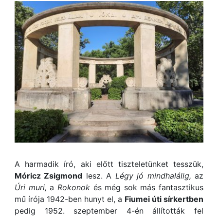
A harmadik író, aki előtt tiszteletünket tesszük,
Móricz Zsigmond
lesz. A
Légy jó mindhalálig,
az
Úri muri,
a
Rokonok
és még sok más fantasztikus
mű írója 1942-ben hunyt el, a
Fiumei úti sírkertben
pedig 1952. szeptember 4-én állították fel