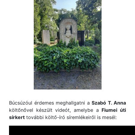
Búcsúzóul érdemes meghallgatni a
Szabó T. Anna
költőnővel készült videót, amelybe a
Fiumei úti
sírkert
további költő-író síremlékeiről is mesél: