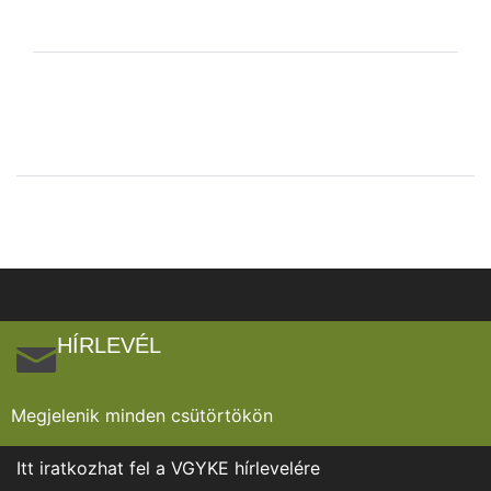
HÍRLEVÉL
Megjelenik minden csütörtökön
Itt iratkozhat fel a VGYKE hírlevelére