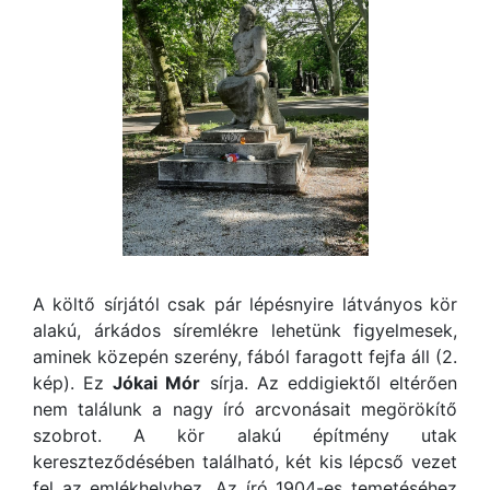
A költő sírjától csak pár lépésnyire látványos kör
alakú, árkádos síremlékre lehetünk figyelmesek,
aminek közepén szerény, fából faragott fejfa áll (2.
kép). Ez
Jókai Mór
sírja. Az eddigiektől eltérően
nem találunk a nagy író arcvonásait megörökítő
szobrot. A kör alakú építmény utak
kereszteződésében található, két kis lépcső vezet
fel az emlékhelyhez. Az író 1904-es temetéséhez