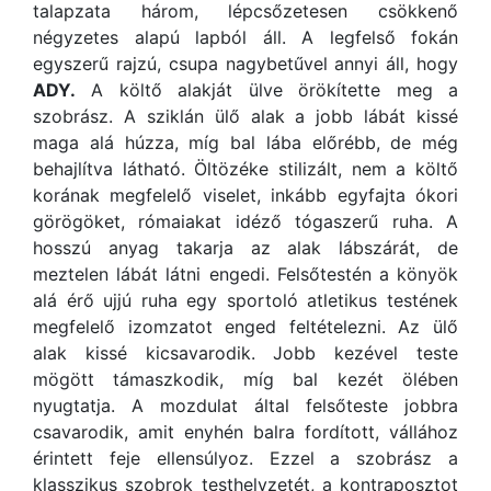
talapzata három, lépcsőzetesen csökkenő
négyzetes alapú lapból áll. A legfelső fokán
egyszerű rajzú, csupa nagybetűvel annyi áll, hogy
ADY.
A költő alakját ülve örökítette meg a
szobrász. A sziklán ülő alak a jobb lábát kissé
maga alá húzza, míg bal lába előrébb, de még
behajlítva látható. Öltözéke stilizált, nem a költő
korának megfelelő viselet, inkább egyfajta ókori
görögöket, rómaiakat idéző tógaszerű ruha. A
hosszú anyag takarja az alak lábszárát, de
meztelen lábát látni engedi. Felsőtestén a könyök
alá érő ujjú ruha egy sportoló atletikus testének
megfelelő izomzatot enged feltételezni. Az ülő
alak kissé kicsavarodik. Jobb kezével teste
mögött támaszkodik, míg bal kezét ölében
nyugtatja. A mozdulat által felsőteste jobbra
csavarodik, amit enyhén balra fordított, vállához
érintett feje ellensúlyoz. Ezzel a szobrász a
klasszikus szobrok testhelyzetét, a kontraposztot