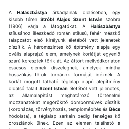
A
Halászbástya
árkádjainak ölelésében, egy
kisebb téren
Stróbl Alajos
Szent István
szobra
(1906) várja a látogatókat. A
Halászbástya
stílusához illeszkedő román stílusú, fehér mészkő
talapzatot első királyunk életéből vett jelenetek
díszítik. A háromszintes kő építmény alapja egy
ovális alaprajzú elem, amelynek korlátját egyenlő
szárú keresztek törik át. Az áttört mellvédkorláton
csúcsos elemek díszelegnek, amelyek mintha
hosszúkás török turbánok formáját idéznék. A
korlát mögött látható téglalap alapú alépítmény
oldalsó falait
Szent István
életéből vett jelenetek,
az államalapítást meghatározó történelmi
mozzanatokat megörökítő domborművek díszítik
(koronázás, törvényhozás, templomépítés és
Bécs
hódolata), a téglalap sarkain pedig fenséges kő
oroszlánok ülnek. Ezen az elemen található a