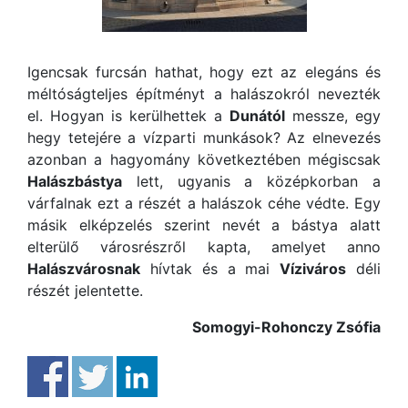
Igencsak furcsán hathat, hogy ezt az elegáns és
méltóságteljes építményt a halászokról nevezték
el. Hogyan is kerülhettek a
Dunától
messze, egy
hegy tetejére a vízparti munkások? Az elnevezés
azonban a hagyomány következtében mégiscsak
Halászbástya
lett, ugyanis a középkorban a
várfalnak ezt a részét a halászok céhe védte. Egy
másik elképzelés szerint nevét a bástya alatt
elterülő városrészről kapta, amelyet anno
Halászvárosnak
hívtak és a mai
Víziváros
déli
részét jelentette.
Somogyi-Rohonczy Zsófia