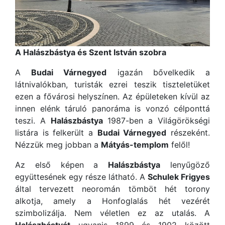
A Halászbástya és Szent István szobra
A
Budai Várnegyed
igazán bővelkedik a
látnivalókban, turisták ezrei teszik tiszteletüket
ezen a fővárosi helyszínen. Az épületeken kívül az
innen elénk táruló panoráma is vonzó célponttá
teszi. A
Halászbástya
1987-ben a Világörökségi
listára is felkerült a
Budai Várnegyed
részeként.
Nézzük meg jobban a
Mátyás-templom
felől!
Az első képen a
Halászbástya
lenyűgöző
együttesének egy része látható. A
Schulek Frigyes
által tervezett neoromán tömböt hét torony
alkotja, amely a Honfoglalás hét vezérét
szimbolizálja. Nem véletlen ez az utalás. A