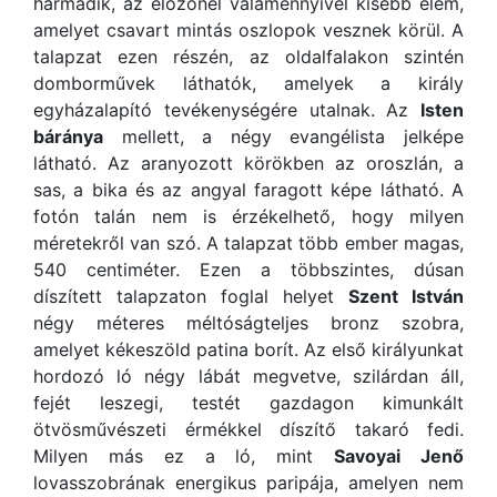
harmadik, az előzőnél valamennyivel kisebb elem,
amelyet csavart mintás oszlopok vesznek körül. A
talapzat ezen részén, az oldalfalakon szintén
domborművek láthatók, amelyek a király
egyházalapító tevékenységére utalnak. Az
Isten
báránya
mellett, a négy evangélista jelképe
látható. Az aranyozott körökben az oroszlán, a
sas, a bika és az angyal faragott képe látható. A
fotón talán nem is érzékelhető, hogy milyen
méretekről van szó. A talapzat több ember magas,
540 centiméter. Ezen a többszintes, dúsan
díszített talapzaton foglal helyet
Szent István
négy méteres méltóságteljes bronz szobra,
amelyet kékeszöld patina borít. Az első királyunkat
hordozó ló négy lábát megvetve, szilárdan áll,
fejét leszegi, testét gazdagon kimunkált
ötvösművészeti érmékkel díszítő takaró fedi.
Milyen más ez a ló, mint
Savoyai Jenő
lovasszobrának energikus paripája, amelyen nem