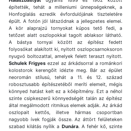
Halászbástyát
ugyanis 1899 és 1902 között
építették, tehát a milleniumi ünnepségeknek, a
Honfoglalás ezredik évfordulójának tiszteletére
épült. A fotón jól látszódnak a jellegzetes elemei.
A kör alaprajzú tornyokat kúpos tető fedi, a
tetőzet alatt oszlopokkal tagolt ablaksor látható.
A bástya tornyai között az építész fedett
folyosókat alakított ki, nyitott oszlopcsarnoksoron
nyugvó boltozattal, amelyek felett teraszt nyitott.
Schulek Frigyes
ezzel az árkádsorral a románkori
kolostorok kerengőit idézte meg. Bár az épület
neoromán stílusú, tehát a 11. és 12. század
robosztusabb építészetéből meríti elemeit, mégis
könnyed hatást kelt ez a kőépítmény. Ezt a néhol
szinte csipkeszerű könnyedségét talán az építész
által megálmodott ritmikus elemek adják. Az árkád
oszlopait kettős, illetve hármas csoportban
nagyobb ívek fogják össze. Az áttört felületeken
szabad kilátás nyílik a
Dunára
. A fehér kő, szinte