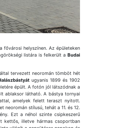
 a fővárosi helyszínen. Az épületeken
örökségi listára is felkerült a
Budai
által tervezett neoromán tömböt hét
Halászbástyát
ugyanis 1899 és 1902
etére épült. A fotón jól látszódnak a
lt ablaksor látható. A bástya tornyai
tal, amelyek felett teraszt nyitott.
 neoromán stílusú, tehát a 11. és 12.
ény. Ezt a néhol szinte csipkeszerű
t kettős, illetve hármas csoportban
zinte világít a napsütéses napokon és