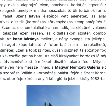
gy ovális alaprajzú elem, amelynek korlátját egyenlő s
zelegnek, amelyek mintha hosszúkás török turbánok formáj
ó falait
Szent István
életéből vett jelenetek, az álla
vek díszítik (koronázás, törvényhozás, templomépítés 
 Ezen az elemen található a harmadik, az előzőnél valame
 talapzat ezen részén, az oldalfalakon szintén dombo
nak. Az
Isten báránya
mellett, a négy evangélista jelképe
l faragott képe látható. A fotón talán nem is érzékelhet
iméter. Ezen a többszintes, dúsan díszített talapzaton fog
 kékeszöld patina borít. Az első királyunkat hordozó ló négy
lt ötvösművészeti érmékkel díszítő takaró fedi. Mily
, amelyen nem messze innen, a
Magyar Nemzeti Galéria
elő
 a szobrász. Vállán a koronázási palást, fején a Szent Koron
t szobor feje körül aranyló kör, glória jelzi a király 1083-b