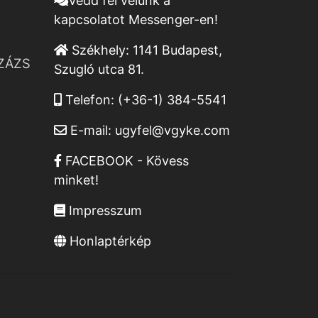
Vedd fel velünk a
kapcsolatot Messenger-en!
Székhely:
1141 Budapest,
ZÁZS
Szugló utca 81.
Telefon:
(+36-1) 384-5541
E-mail:
ugyfel@vgyke.com
FACEBOOK - Kövess
minket!
Impresszum
Honlaptérkép