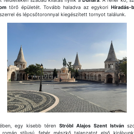
lom
törő épületét. Tovább haladva az egykori
Híradás-b
zerrel és lépcsőtoronnyal kiegészített tornyot találunk.
sében, egy kisebb téren
Stróbl Alajos
Szent István
szo
 román stílusú, fehér mészkő talapzatot első királyunk 