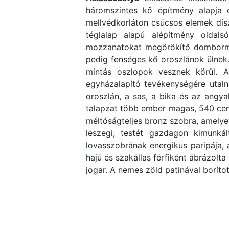
háromszintes kő építmény alapja e
mellvédkorláton csúcsos elemek dís
téglalap alapú alépítmény oldals
mozzanatokat megörökítő dombormű
pedig fenséges kő oroszlánok ülnek.
mintás oszlopok vesznek körül. A
egyházalapító tevékenységére utal
oroszlán, a sas, a bika és az angya
talapzat több ember magas, 540 cent
méltóságteljes bronz szobra, amelyet
leszegi, testét gazdagon kimunká
lovasszobrának energikus paripája
hajú és szakállas férfiként ábrázolta
jogar. A nemes zöld patinával borítot