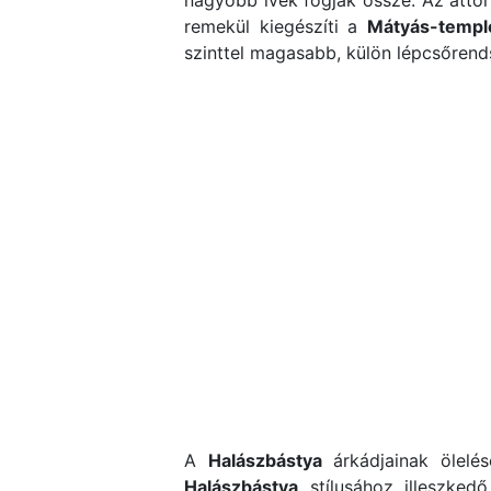
remekül kiegészíti a
Mátyás-temp
szinttel magasabb, külön lépcsőrends
A
Halászbástya
árkádjainak ölelé
Halászbástya
stílusához illeszkedő