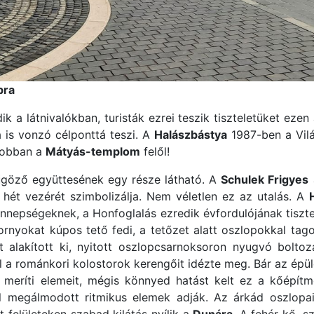
bra
k a látnivalókban, turisták ezrei teszik tiszteletüket ezen
a is vonzó célponttá teszi. A
Halászbástya
1987-ben a Világ
jobban a
Mátyás-templom
felől!
göző együttesének egy része látható. A
Schulek Frigyes
 hét vezérét szimbolizálja. Nem véletlen ez az utalás. A
 ünnepségeknek, a Honfoglalás ezredik évfordulójának tisztel
tornyokat kúpos tető fedi, a tetőzet alatt oszlopokkal tago
 alakított ki, nyitott oszlopcsarnoksoron nyugvó boltozat
 a románkori kolostorok kerengőit idézte meg. Bár az épület
meríti elemeit, mégis könnyed hatást kelt ez a kőépítm
l megálmodott ritmikus elemek adják. Az árkád oszlopai
 felületeken szabad kilátás nyílik a
Dunára
. A fehér kő, s