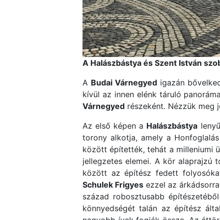
A Halászbástya és Szent István szo
A
Budai Várnegyed
igazán bővelkedi
kívül az innen elénk táruló panorám
Várnegyed
részeként. Nézzük meg 
Az első képen a
Halászbástya
lenyű
torony alkotja, amely a Honfoglalás
között építették, tehát a milleniumi
jellegzetes elemei. A kör alaprajzú 
között az építész fedett folyosókat
Schulek Frigyes
ezzel az árkádsorral
század robosztusabb építészetéből 
könnyedségét talán az építész álta
nagyobb ívek fogják össze. Az áttört