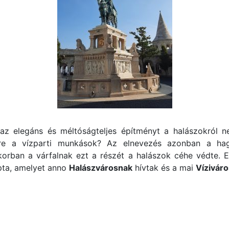
az elegáns és méltóságteljes építményt a halászokról n
re a vízparti munkások? Az elnevezés azonban a ha
korban a várfalnak ezt a részét a halászok céhe védte. E
apta, amelyet anno
Halászvárosnak
hívtak és a mai
Víziváro