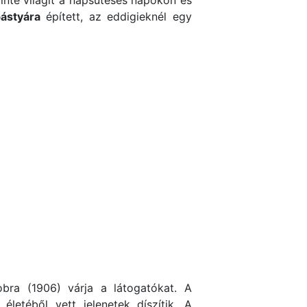
ástyára
épített, az eddigieknél egy
bra (1906) várja a látogatókat. A
életéből vett jelenetek díszítik. A