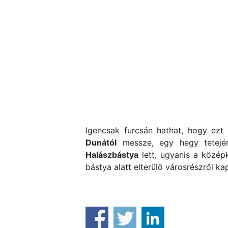
Igencsak furcsán hathat, hogy ezt 
Dunától
messze, egy hegy tetejé
Halászbástya
lett, ugyanis a közép
bástya alatt elterülő városrészről k