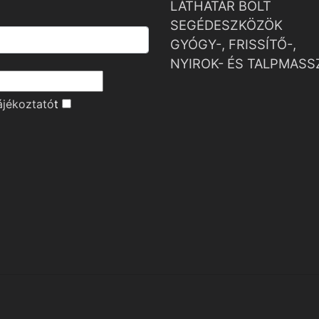
LÁTHATÁR BOLT
SEGÉDESZKÖZÖK
GYÓGY-, FRISSÍTŐ-,
NYIROK- ÉS TALPMASS
ájékoztató
t