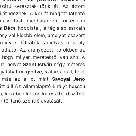
zárú keresztek törik át. Az áttört
át idéznék. A korlát mögött látható
malapítást meghatározó történelmi
és
Bécs
hódolata), a téglalap sarkain
nnyivel kisebb elem, amelyet csavart
rművek láthatók, amelyek a király
 látható. Az aranyozott körökben az
ő, hogy milyen méretekről van szó. A
lal helyet
Szent István
négy méteres
 lábát megvetve, szilárdan áll, fejét
en más ez a ló, mint
Savoyai Jenő
tt áll! Az államalapító királyt hosszú
a, kezében kettős kereszttel díszített
an történő szentté avatását.