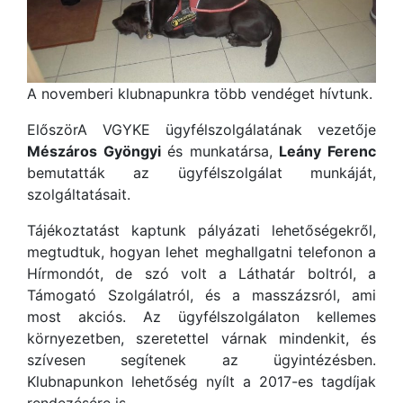
A novemberi klubnapunkra több vendéget hívtunk.
ElőszörA VGYKE ügyfélszolgálatának vezetője
Mészáros Gyöngyi
és munkatársa,
Leány Ferenc
bemutatták az ügyfélszolgálat munkáját,
szolgáltatásait.
Tájékoztatást kaptunk pályázati lehetőségekről,
megtudtuk, hogyan lehet meghallgatni telefonon a
Hírmondót, de szó volt a Láthatár boltról, a
Támogató Szolgálatról, és a masszázsról, ami
most akciós. Az ügyfélszolgálaton kellemes
környezetben, szeretettel várnak mindenkit, és
szívesen segítenek az ügyintézésben.
Klubnapunkon lehetőség nyílt a 2017-es tagdíjak