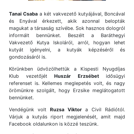
Tanai Csaba
a két vakvezető kutyájával, Boncával
és Enyával érkezett, akik azonnal belopták
magukat a társaság szívébe. Sok hasznos dologról
informált bennünket. Beszélt a Baráthegyi
Vakvezető Kutya Iskoláról, arról, hogyan lehet
kutyát igényelni, a kutyák képzéséről és
gondozásáról is.
Körünkben üdvözölhettük a Kispesti Nyugdíjas
Klub vezetőjét
Huszár Erzsébet
idősügyi
referenset is. Kellemes meglepetés volt, és nagy
örömünkre szolgált, hogy Erzsike meglátogatott
bennünket.
Vendégünk volt
Ruzsa Viktor
a Civil Rádiótól.
Várjuk a kutyás riport megjelenését, amit majd
Facebook oldalunkon is közzé teszünk.