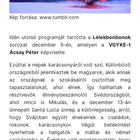
Kép forrása: www.tumblr.com
Idén utolsó programját tartotta a
Lélekbonbonok
sorozat december 9-én, amelyen a
VGYKE-t
Acsay Péter
képviselte.
Ezúttal a népek karácsonyáról volt szó. Különböző
országokból jelentkeztek be magyarok, akik annak
az országnak a szokásairól osztottak meg
tapasztalatokat, ahol élnek. Így hallhattak a
résztvevők élménybeszámolót Svédországból,
ahol nincs is Mikulás, és a december 13-án
ünnepelt Santa Lucia ünnep a különlegesség, arról,
hogy Svájcban együtt énekelnek a családok,
rokonok karácsonykor. Végül betekintést
nyerhettek a hallgatók a máltai és német
szokásokba is. Érdekes volt megtapasztalni, hogy