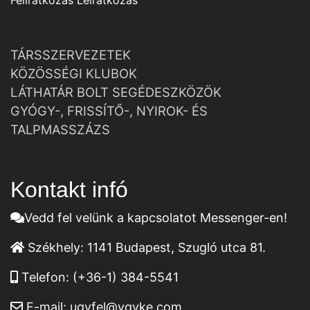
Feliratkozás
Leiratkozás
TÁRSSZERVEZETEK
KÖZÖSSÉGI KLUBOK
LÁTHATÁR BOLT SEGÉDESZKÖZÖK
GYÓGY-, FRISSÍTŐ-, NYIROK- ÉS
TALPMASSZÁZS
Kontakt infó
Vedd fel velünk a kapcsolatot Messenger-en!
Székhely:
1141 Budapest, Szugló utca 81.
Telefon:
(+36-1) 384-5541
E-mail:
ugyfel@vgyke.com