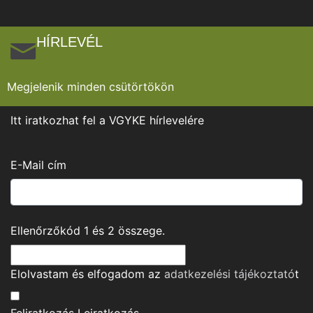
HÍRLEVÉL
Megjelenik minden csütörtökön
Itt iratkozhat fel a VGYKE hírlevelére
E-Mail cím
Ellenőrzőkód
1
és
2
összege.
Elolvastam és elfogadom az
adatkezelési tájékoztató
t