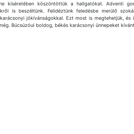
e kíséretében köszöntöttük a hallgatókat. Adventi gon
ről is beszéltünk. Felidéztünk feledésbe merülő szok
karácsonyi jókívánságokkal. Ezt most is megtehetjük, és 
 még. Búcsúzóul boldog, békés karácsonyi ünnepeket kíván