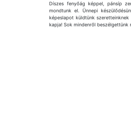
Díszes fenyőág képpel, pánsíp zen
mondtunk el. Ünnepi készülődésünk
képeslapot küldtünk szeretteinknek 
kapja! Sok mindenről beszélgettünk