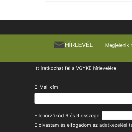
HÍRLEVÉL
Megjelenik 
Itt iratkozhat fel a VGYKE hírlevelére
E-Mail cím
Ellenőrzőkód
6
és
9
összege.
Elolvastam és elfogadom az
adatkezelési t