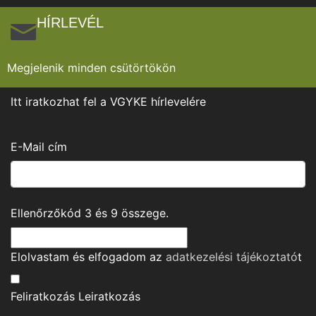
HÍRLEVÉL
Megjelenik minden csütörtökön
Itt iratkozhat fel a VGYKE hírlevelére
E-Mail cím
Ellenőrzőkód
3
és
9
összege.
Elolvastam és elfogadom az
adatkezelési tájékoztató
t
Feliratkozás
Leiratkozás