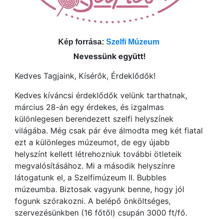
Kép forrása:
Szelfi Múzeum
Nevessünk együtt!
Kedves Tagjaink, Kísérők, Érdeklődők!
Kedves kíváncsi érdeklődők velünk tarthatnak,
március 28-án egy érdekes, és izgalmas
különlegesen berendezett szelfi helyszínek
világába. Még csak pár éve álmodta meg két fiatal
ezt a különleges múzeumot, de egy újabb
helyszínt kellett létrehozniuk további ötleteik
megvalósításához. Mi a második helyszínre
látogatunk el, a Szelfimúzeum II. Bubbles
múzeumba. Biztosak vagyunk benne, hogy jól
fogunk szórakozni. A belépő önköltséges,
szervezésünkben (16 főtől) csupán 3000 ft/fő.