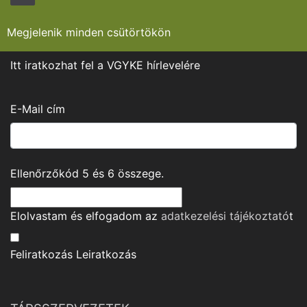
Megjelenik minden csütörtökön
Itt iratkozhat fel a VGYKE hírlevelére
E-Mail cím
Ellenőrzőkód
5
és
6
összege.
Elolvastam és elfogadom az
adatkezelési tájékoztató
t
Feliratkozás
Leiratkozás