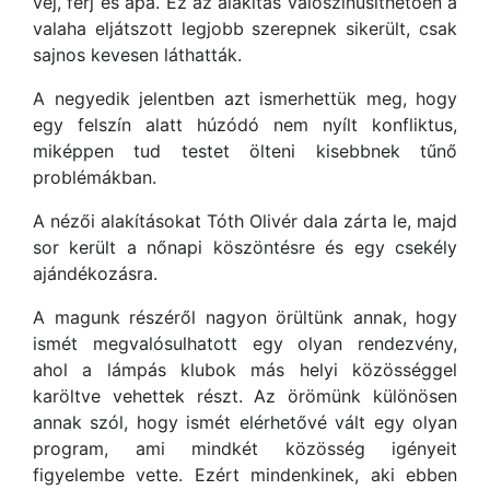
vej, férj és apa. Ez az alakítás valószínűsíthetően a
valaha eljátszott legjobb szerepnek sikerült, csak
sajnos kevesen láthatták.
A negyedik jelentben azt ismerhettük meg, hogy
egy felszín alatt húzódó nem nyílt konfliktus,
miképpen tud testet ölteni kisebbnek tűnő
problémákban.
A nézői alakításokat Tóth Olivér dala zárta le, majd
sor került a nőnapi köszöntésre és egy csekély
ajándékozásra.
A magunk részéről nagyon örültünk annak, hogy
ismét megvalósulhatott egy olyan rendezvény,
ahol a lámpás klubok más helyi közösséggel
karöltve vehettek részt. Az örömünk különösen
annak szól, hogy ismét elérhetővé vált egy olyan
program, ami mindkét közösség igényeit
figyelembe vette. Ezért mindenkinek, aki ebben