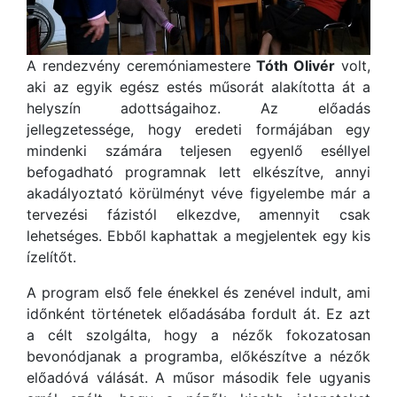
A rendezvény ceremóniamestere
Tóth Olivér
volt,
aki az egyik egész estés műsorát alakította át a
helyszín adottságaihoz. Az előadás
jellegzetessége, hogy eredeti formájában egy
mindenki számára teljesen egyenlő eséllyel
befogadható programnak lett elkészítve, annyi
akadályoztató körülményt véve figyelembe már a
tervezési fázistól elkezdve, amennyit csak
lehetséges. Ebből kaphattak a megjelentek egy kis
ízelítőt.
A program első fele énekkel és zenével indult, ami
időnként történetek előadásába fordult át. Ez azt
a célt szolgálta, hogy a nézők fokozatosan
bevonódjanak a programba, előkészítve a nézők
előadóvá válását. A műsor második fele ugyanis