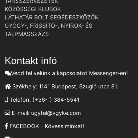
TÁRSSZERVEZETEK
KÖZÖSSÉGI KLUBOK
LÁTHATÁR BOLT SEGÉDESZKÖZÖK
GYÓGY-, FRISSÍTŐ-, NYIROK- ÉS
TALPMASSZÁZS
Kontakt infó
Vedd fel velünk a kapcsolatot Messenger-en!
Székhely:
1141 Budapest, Szugló utca 81.
Telefon:
(+36-1) 384-5541
E-mail:
ugyfel@vgyke.com
FACEBOOK - Kövess minket!