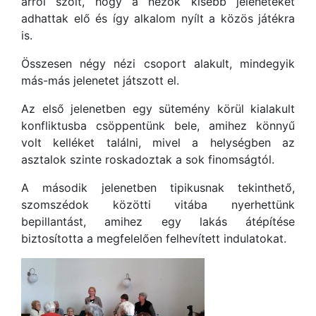
arról szólt, hogy a nézők kisebb jeleneteket
adhattak elő és így alkalom nyílt a közös játékra
is.
Összesen négy nézi csoport alakult, mindegyik
más-más jelenetet játszott el.
Az első jelenetben egy sütemény körül kialakult
konfliktusba csöppentünk bele, amihez könnyű
volt kelléket találni, mivel a helységben az
asztalok szinte roskadoztak a sok finomságtól.
A második jelenetben tipikusnak tekinthető,
szomszédok közötti vitába nyerhettünk
bepillantást, amihez egy lakás átépítése
biztosította a megfelelően felhevített indulatokat.