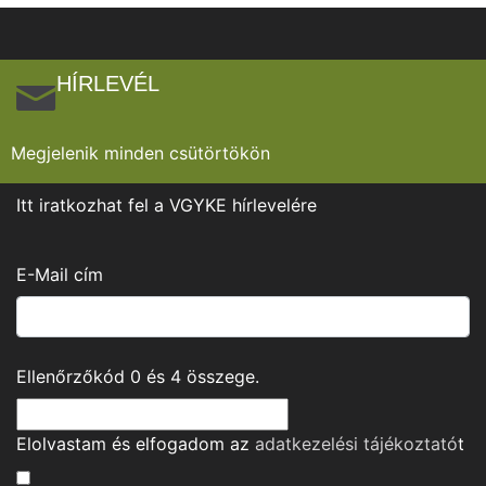
HÍRLEVÉL
Megjelenik minden csütörtökön
Itt iratkozhat fel a VGYKE hírlevelére
E-Mail cím
Ellenőrzőkód
0
és
4
összege.
Elolvastam és elfogadom az
adatkezelési tájékoztató
t