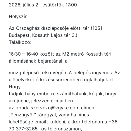
2026. július 2. csütörtök 17:00
Helyszín:
Az Országház díszlépcsője előtti tér (1051
Budapest, Kossuth Lajos tér 3.)
Találkozó:
16:30 – 16:40 között az M2 metró Kossuth téri
állomásának bejáratánál, a
mozgólépcső felső végén. A belépés ingyenes. Az
ülőhelyeket érkezési sorrendben foglalhatjuk el.
Hogy
tudjuk, hány emberre számíthatunk, kérjük, hogy
aki jönne, jelezzen e-mailben
az obuda.szervezo@vgyke.com címen
„Pénzügyőr” tárggyal, vagy ha nincs
lehetősége emailt küldeni, akkor telefonon a +36
70 377-3265 -ös telefonszámon,